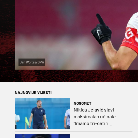
Jan Woitas/DPA
NAJNOVIJE VIJESTI
NOGOMET
Nikica Jelavić slavi
maksimalan učinak:
"Imamo tri-četiri
senatora koji vode naš
vrtić"