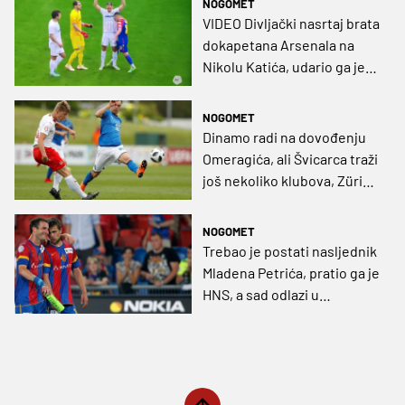
NOGOMET
VIDEO Divljački nasrtaj brata
dokapetana Arsenala na
Nikolu Katića, udario ga je
glavom kao Zidane
Materazzija!
NOGOMET
Dinamo radi na dovođenju
Omeragića, ali Švicarca traži
još nekoliko klubova, Zürich
se nada odšteti
NOGOMET
Trebao je postati nasljednik
Mladena Petrića, pratio ga je
HNS, a sad odlazi u
amaterizam