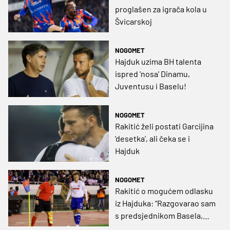
proglašen za igrača kola u
Švicarskoj
NOGOMET
Hajduk uzima BH talenta
ispred 'nosa' Dinamu,
Juventusu i Baselu!
NOGOMET
Rakitić želi postati Garcijina
'desetka', ali čeka se i
Hajduk
NOGOMET
Rakitić o mogućem odlasku
iz Hajduka: “Razgovarao sam
s predsjednikom Basela,
vidjet ćemo što će biti...“