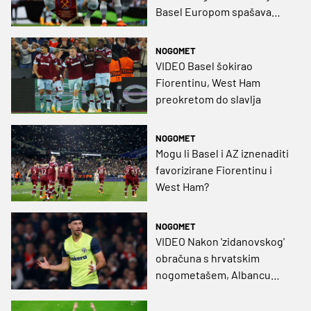
Basel Europom spašava
očajnu prvenstvenu sezonu
NOGOMET
VIDEO Basel šokirao
Fiorentinu, West Ham
preokretom do slavlja
NOGOMET
Mogu li Basel i AZ iznenaditi
favorizirane Fiorentinu i
West Ham?
NOGOMET
VIDEO Nakon 'zidanovskog'
obračuna s hrvatskim
nogometašem, Albancu
osam utakmica kazne!