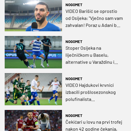
NOGOMET
VIDEO Barišić se oprostio
od Osijeka: "Vječno sam vam
zahvalan! Poraz u Adani boli,
ali pokazali smo da možemo"
NOGOMET
Stoper Osijeka na
liječničkom u Baselu,
alternative u Varaždinu i
Gorici
NOGOMET
VIDEO Hajdukovi krvnici
izbacili prošlosezonskog
polufinalista
Konferencijske lige!
NOGOMET
Čekićari u lovu na prvi trofej
nakon 42 godine čekanja,