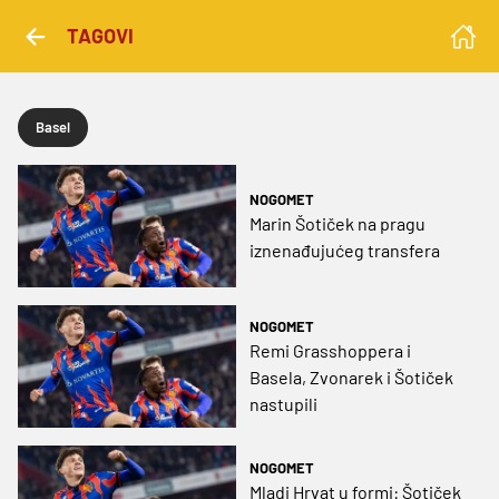
TAGOVI
Basel
NOGOMET
Marin Šotiček na pragu
iznenađujućeg transfera
NOGOMET
Remi Grasshoppera i
Basela, Zvonarek i Šotiček
nastupili
NOGOMET
Mladi Hrvat u formi: Šotiček