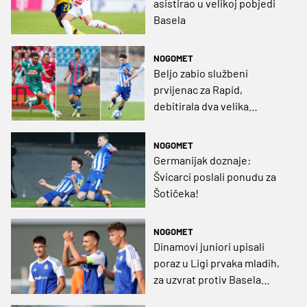
asistirao u velikoj pobjedi
Basela
NOGOMET
Beljo zabio službeni
prvijenac za Rapid,
debitirala dva velika
hrvatska talenta
NOGOMET
Germanijak doznaje:
Švicarci poslali ponudu za
Šotičeka!
NOGOMET
Dinamovi juniori upisali
poraz u Ligi prvaka mladih,
za uzvrat protiv Basela
ostali bez kapetana!