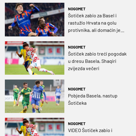
NOGOMET
Šotiček zabio za Basel i
rastužio Hrvata na golu
protivnika, ali domaćin je
ipak ostao bez pobjede
NOGOMET
Šotiček zabio treći pogodak
u dresu Basela, Shaqiri
zvijezda večeri
NOGOMET
Pobjeda Basela, nastup
Šotičeka
NOGOMET
VIDEO Šotiček zabio i