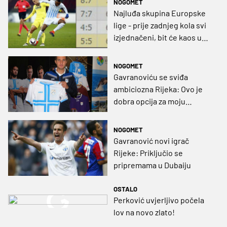
NOGOMET
Najluđa skupina Europske
lige - prije zadnjeg kola svi
izjednačeni, bit će kaos u
zadnjih 90 minuta
NOGOMET
Gavranoviću se sviđa
ambiciozna Rijeka: Ovo je
dobra opcija za moju
budućnost, sretan sam!
NOGOMET
Gavranović novi igrač
Rijeke: Priključio se
pripremama u Dubaiju
OSTALO
Perković uvjerljivo počela
lov na novo zlato!