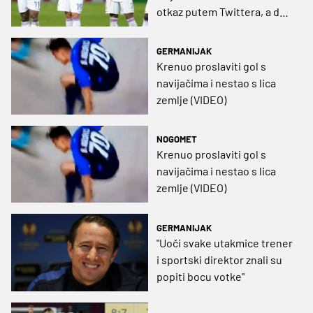
otkaz putem Twittera, a da
nije ni znao (FOTO)
GERMANIJAK
Krenuo proslaviti gol s
navijačima i nestao s lica
zemlje (VIDEO)
NOGOMET
Krenuo proslaviti gol s
navijačima i nestao s lica
zemlje (VIDEO)
GERMANIJAK
"Uoči svake utakmice trener
i sportski direktor znali su
popiti bocu votke"