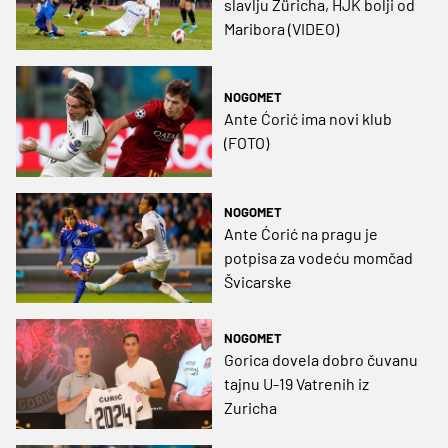
slavlju Züricha, HJK bolji od
Maribora (VIDEO)
NOGOMET
Ante Ćorić ima novi klub
(FOTO)
NOGOMET
Ante Ćorić na pragu je
potpisa za vodeću momčad
Švicarske
NOGOMET
Gorica dovela dobro čuvanu
tajnu U-19 Vatrenih iz
Zuricha