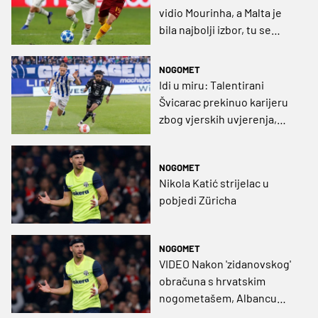
vidio Mourinha, a Malta je
bila najbolji izbor, tu se
osjećam voljeno i vjeruju
mi!”
NOGOMET
Idi u miru: Talentirani
Švicarac prekinuo karijeru
zbog vjerskih uvjerenja,
subota je dan za odmor
NOGOMET
Nikola Katić strijelac u
pobjedi Züricha
NOGOMET
VIDEO Nakon 'zidanovskog'
obračuna s hrvatskim
nogometašem, Albancu
osam utakmica kazne!