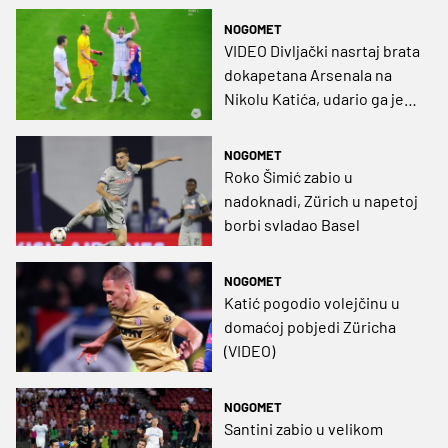
NOGOMET
VIDEO Divljački nasrtaj brata
dokapetana Arsenala na
Nikolu Katića, udario ga je
glavom kao Zidane
Materazzija!
NOGOMET
Roko Šimić zabio u
nadoknadi, Zürich u napetoj
borbi svladao Basel
NOGOMET
Katić pogodio volejčinu u
domaćoj pobjedi Züricha
(VIDEO)
NOGOMET
Santini zabio u velikom