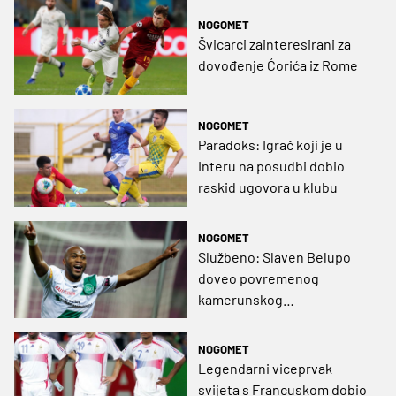
NOGOMET
Švicarci zainteresirani za
dovođenje Ćorića iz Rome
NOGOMET
Paradoks: Igrač koji je u
Interu na posudbi dobio
raskid ugovora u klubu
NOGOMET
Službeno: Slaven Belupo
doveo povremenog
kamerunskog
reprezentativca
NOGOMET
Legendarni viceprvak
svijeta s Francuskom dobio