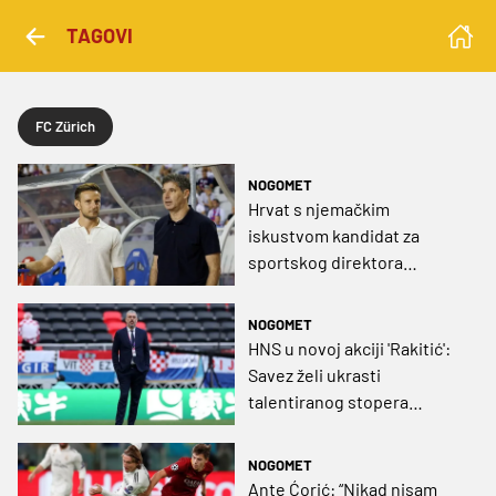
TAGOVI
FC Zürich
NOGOMET
Hrvat s njemačkim
iskustvom kandidat za
sportskog direktora
Hajduka?
NOGOMET
HNS u novoj akciji 'Rakitić':
Savez želi ukrasti
talentiranog stopera
Švicarskoj!
NOGOMET
Ante Ćorić: “Nikad nisam