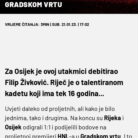
GRADSKOM VRTU
VRIJEME ČITANJA: 3MIN | SUB. 21.01.23. | 17:02
Za Osijek je ovoj utakmici debitirao
Filip Živković. Riječ je o talentiranom
kadetu koji ima tek 16 godina...
Uvjeti daleko od proljetnih, ali kako je bilo
jednima, tako i drugima. Na koncu su
Rijeka
i
Osijek
odigrali 1:1 i podijelili bodove na
proljetnoj premijeri
HNL
-a u
Gradskom
vrtu
. I to