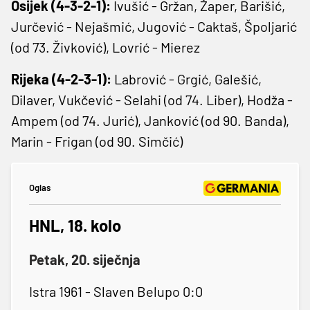
Osijek (4-3-2-1):
Ivušić - Gržan, Žaper, Barišić,
Jurčević - Nejašmić, Jugović - Caktaš, Špoljarić
(od 73. Živković), Lovrić - Mierez
Rijeka (4-2-3-1):
Labrović - Grgić, Galešić,
Dilaver, Vukčević - Selahi (od 74. Liber), Hodža -
Ampem (od 74. Jurić), Janković (od 90. Banda),
Marin - Frigan (od 90. Simčić)
Oglas
HNL, 18. kolo
Petak, 20. siječnja
Istra 1961 - Slaven Belupo 0:0