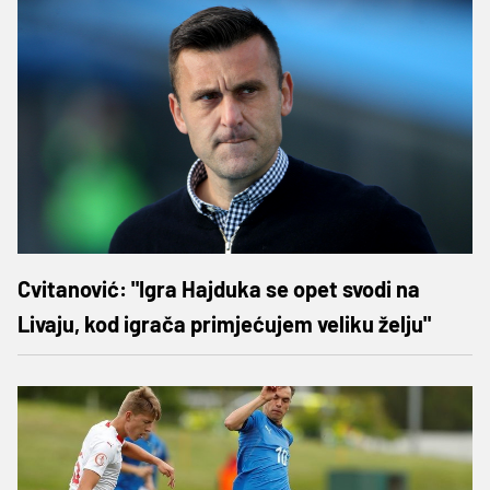
Cvitanović: "Igra Hajduka se opet svodi na
Livaju, kod igrača primjećujem veliku želju"