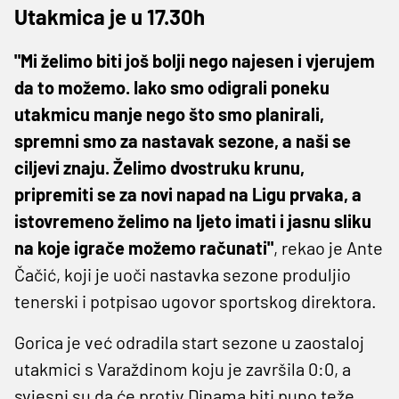
Utakmica je u 17.30h
"Mi želimo biti još bolji nego najesen i vjerujem
da to možemo. Iako smo odigrali poneku
utakmicu manje nego što smo planirali,
spremni smo za nastavak sezone, a naši se
ciljevi znaju. Želimo dvostruku krunu,
pripremiti se za novi napad na Ligu prvaka, a
istovremeno želimo na ljeto imati i jasnu sliku
na koje igrače možemo računati"
, rekao je Ante
Čačić, koji je uoči nastavka sezone produljio
tenerski i potpisao ugovor sportskog direktora.
Gorica je već odradila start sezone u zaostaloj
utakmici s Varaždinom koju je završila 0:0, a
svjesni su da će protiv Dinama biti puno teže.