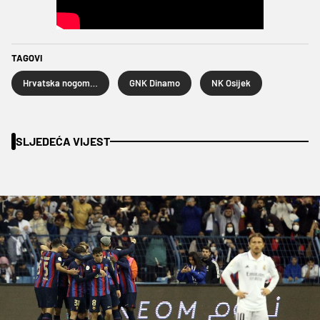
TAGOVI
Hrvatska nogometna liga
GNK Dinamo
NK Osijek
SLJEDEĆA VIJEST