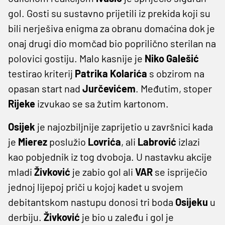
gol. Gosti su sustavno prijetili iz prekida koji su
bili nerješiva enigma za obranu domaćina dok je
onaj drugi dio momčad bio poprilično sterilan na
polovici gostiju. Malo kasnije je
Niko
Galešić
testirao kriterij
Patrika
Kolarića
s obzirom na
opasan start nad
Jurčevićem
. Međutim, stoper
Rijeke
izvukao se sa žutim kartonom.
Osijek
je najozbiljnije zaprijetio u završnici kada
je
Mierez
poslužio
Lovrića
, ali
Labrović
izlazi
kao pobjednik iz tog dvoboja. U nastavku akcije
mladi
Živković
je zabio gol ali
VAR
se ispriječio
jednoj lijepoj priči u kojoj kadet u svojem
debitantskom nastupu donosi tri boda
Osijeku
u
derbiju.
Živković
je bio u zaleđu i gol je