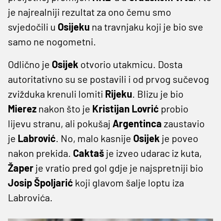
je najrealniji rezultat za ono čemu smo
svjedočili u
Osijeku
na travnjaku koji je bio sve
samo ne nogometni.
Odlično je
Osijek
otvorio utakmicu. Dosta
autoritativno su se postavili i od prvog sučevog
zvižduka krenuli lomiti
Rijeku
. Blizu je bio
Mierez
nakon što je
Kristijan
Lovrić
probio
lijevu stranu, ali pokušaj
Argentinca
zaustavio
je
Labrović
. No, malo kasnije
Osijek
je poveo
nakon prekida.
Caktaš
je izveo udarac iz kuta,
Žaper
je vratio pred gol gdje je najspretniji bio
Josip
Špoljarić
koji glavom šalje loptu iza
Labrovića.