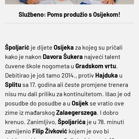
Službeno: Poms produžio s Osijekom!
Špoljarić
je dijete
Osijeka
za kojeg su pričali
kako je nakon
Davora
Šukera
najveći talent
čuvene škole nogometa u
Gradskom
vrtu
.
Debitirao je još tamo 2014., protiv
Hajduka
u
Splitu
sa 17. godina ali česte promjene trenera
nisu mu dali priliku za kontinuitetom. Išao je od
posudbe do posudbe a u
Osijek
se vratio ove
zime iz mađarskog
Zalaegerszega
. I dobro
krenuo. Zanimljivo,
Špoljarića
je u 78. minuti
zamijenio
Filip
Živković
kojem je ovo bi