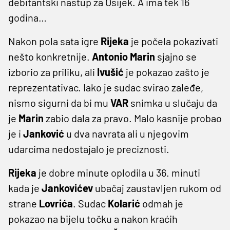
debitantski nastup za Osijek. A ima tek 16
godina…
Nakon pola sata igre
Rijeka
je počela pokazivati
nešto konkretnije.
Antonio
Marin
sjajno se
izborio za priliku, ali
Ivušić
je pokazao zašto je
reprezentativac. Iako je sudac svirao zaleđe,
nismo sigurni da bi mu
VAR
snimka u slučaju da
je
Marin
zabio dala za pravo. Malo kasnije probao
je i
Janković
u dva navrata ali u njegovim
udarcima nedostajalo je preciznosti.
Rijeka
je dobre minute oplodila u 36. minuti
kada je
Jankovićev
ubačaj zaustavljen rukom od
strane
Lovrića
. Sudac
Kolarić
odmah je
pokazao na bijelu točku a nakon kraćih