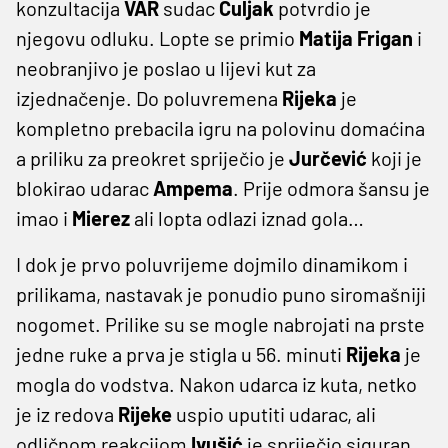
konzultacija
VAR
sudac
Čuljak
potvrdio je
njegovu odluku. Lopte se primio
Matija
Frigan
i
neobranjivo je poslao u lijevi kut za
izjednačenje. Do poluvremena
Rijeka
je
kompletno prebacila igru na polovinu domaćina
a priliku za preokret spriječio je
Jurčević
koji je
blokirao udarac
Ampema
. Prije odmora šansu je
imao i
Mierez
ali lopta odlazi iznad gola…
I dok je prvo poluvrijeme dojmilo dinamikom i
prilikama, nastavak je ponudio puno siromašniji
nogomet. Prilike su se mogle nabrojati na prste
jedne ruke a prva je stigla u 56. minuti
Rijeka
je
mogla do vodstva. Nakon udarca iz kuta, netko
je iz redova
Rijeke
uspio uputiti udarac, ali
odličnom reakcijom
Ivušić
je spriječio siguran