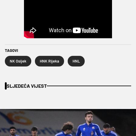
TAGOVI
NK Osijek
HNK Rijeka
HNL
SLJEDEĆA VIJEST