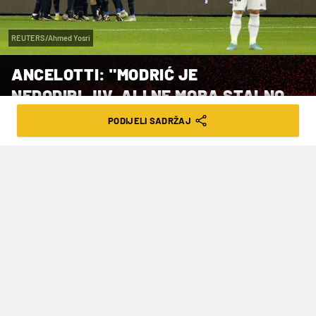
REUTERS/Ahmed Yosri
ANCELOTTI: "MODRIĆ JE
NEDODIRLJIV, ALI NE MORA STALNO
IGRATI"
PODIJELI SADRŽAJ
VRIJEME ČITANJA: 3MIN | SUB. 21.01.23. | 17:02
Real Madrid u nedjelju u 21 sat gostuje
u Bilbau