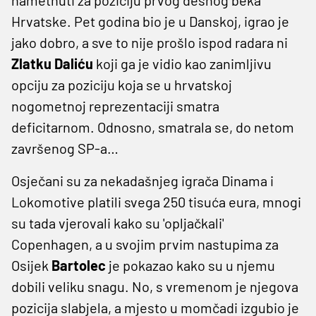
Hrvatske. Pet godina bio je u Danskoj, igrao je
jako dobro, a sve to nije prošlo ispod radara ni
Zlatku Daliću
koji ga je vidio kao zanimljivu
opciju za poziciju koja se u hrvatskoj
nogometnoj reprezentaciji smatra
deficitarnom. Odnosno, smatrala se, do netom
završenog SP-a…
Osječani su za nekadašnjeg igrača Dinama i
Lokomotive platili svega 250 tisuća eura, mnogi
su tada vjerovali kako su 'opljačkali'
Copenhagen, a u svojim prvim nastupima za
Osijek
Bartolec
je pokazao kako su u njemu
dobili veliku snagu. No, s vremenom je njegova
pozicija slabjela, a mjesto u momčadi izgubio je