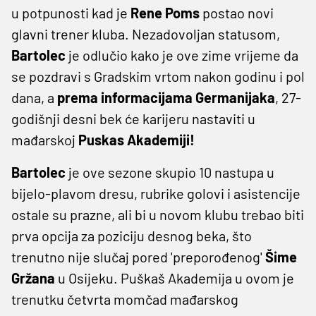
u potpunosti kad je
Rene Poms
postao novi
glavni trener kluba. Nezadovoljan statusom,
Bartolec
je odlučio kako je ove zime vrijeme da
se pozdravi s Gradskim vrtom nakon godinu i pol
dana, a
prema informacijama Germanijaka
, 27-
godišnji desni bek će karijeru nastaviti u
mađarskoj
Puskas Akademiji!
Bartolec
je ove sezone skupio 10 nastupa u
bijelo-plavom dresu, rubrike golovi i asistencije
ostale su prazne, ali bi u novom klubu trebao biti
prva opcija za poziciju desnog beka, što
trenutno nije slučaj pored 'preporođenog'
Šime
Gržana
u Osijeku. Puškaš Akademija u ovom je
trenutku četvrta momčad mađarskog