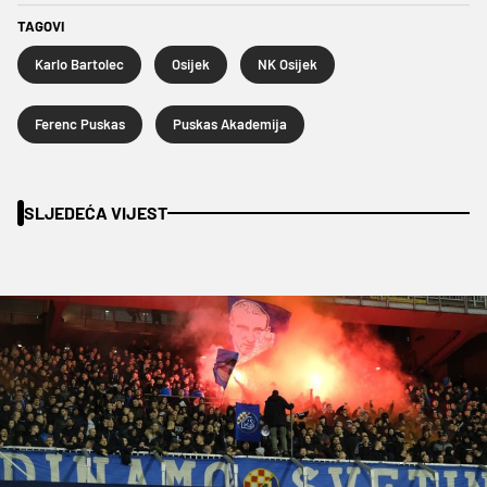
TAGOVI
Karlo Bartolec
Osijek
NK Osijek
Ferenc Puskas
Puskas Akademija
SLJEDEĆA VIJEST