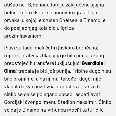
otišao na +6, kanonadom je zaključena sjajna
polusezona u kojoj se ponovno igrala Liga
prvaka, u kojoj je srušen Chelsea, a Dinamo je
do posljednjeg kola bio u igri za
prezimljavanjem.
Plavi su tada imali četiri (uskoro brončana)
reprezentativca, blagajna je bila puna, a zbog
predstojećih transfera (uključujući
Gvardiola i
Olma
) trebala je biti još punija. Tribine dugo nisu
bile brojnime, a na njima, također dugo, nije
vladala takva pozitivna atmosfera. Uz sve to
činilo se da se polagano počeo raspetljavati
Gordijski čvor po imenu Stadion Maksimir. Činilo
se da je Dinamo na 'vrhuncu moći' i ta tu 'idilu'