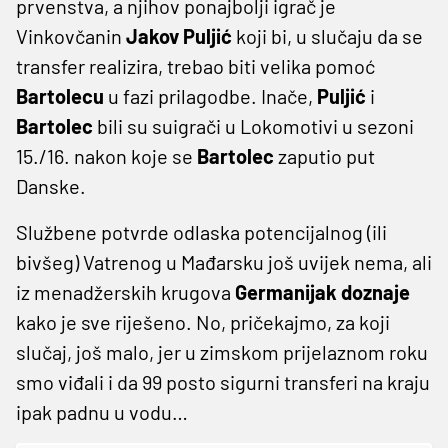
prvenstva, a njihov ponajbolji igrač je
Vinkovčanin
Jakov Puljić
koji bi, u slučaju da se
transfer realizira, trebao biti velika pomoć
Bartolecu
u fazi prilagodbe. Inače,
Puljić
i
Bartolec
bili su suigrači u Lokomotivi u sezoni
15./16. nakon koje se
Bartolec
zaputio put
Danske.
Službene potvrde odlaska potencijalnog (ili
bivšeg) Vatrenog u Mađarsku još uvijek nema, ali
iz menadžerskih krugova
Germanijak doznaje
kako je sve riješeno. No, pričekajmo, za koji
slučaj, još malo, jer u zimskom prijelaznom roku
smo viđali i da 99 posto sigurni transferi na kraju
ipak padnu u vodu…