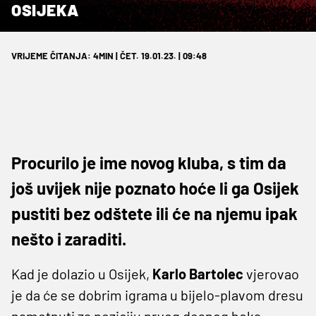
OSIJEKA
VRIJEME ČITANJA: 4MIN | ČET. 19.01.23. | 09:48
Procurilo je ime novog kluba, s tim da
još uvijek nije poznato hoće li ga Osijek
pustiti bez odštete ili će na njemu ipak
nešto i zaraditi.
Kad je dolazio u Osijek,
Karlo Bartolec
vjerovao
je da će se dobrim igrama u bijelo-plavom dresu
nametnuti za poziciju prvog desnog beka