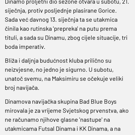
Dinamo proljetni dio sezone otvara u subotu, 21.
siječnja, protiv posljednje plasirane Gorice.
Sada već davnog 13. siječnja ta se utakmica
činila kao rutinska 'prepreka' na putu prema
tituli, a sada su Dinamu, zbog cijele situacije, tri
boda imperativ.
Bliža i daljnja budućnost kluba prilično su
neizvjesne, no jedno je sigurno. U subotu,
unatoč svemu, na Maksimiru se očekuje veliki
broj navijača.
Dinamova navijačka skupina Bad Blue Boys
mirovala je za vrijeme Svjetskog prvenstva, ako
ne računamo njihove glasne 'nastupe' na
utakmicama Futsal Dinama i KK Dinama, a na