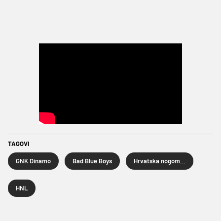
TAGOVI
GNK Dinamo
Bad Blue Boys
Hrvatska nogometna liga
HNL