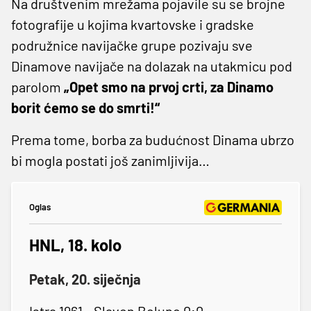
Na društvenim mrežama pojavile su se brojne
fotografije u kojima kvartovske i gradske
podružnice navijačke grupe pozivaju sve
Dinamove navijače na dolazak na utakmicu pod
parolom
„Opet smo na prvoj crti, za Dinamo
borit ćemo se do smrti!“
Prema tome, borba za budućnost Dinama ubrzo
bi mogla postati još zanimljivija…
Oglas
HNL, 18. kolo
Petak, 20. siječnja
Istra 1961 - Slaven Belupo 0:0