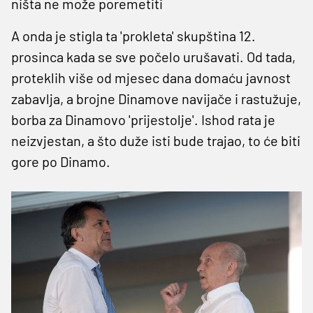
ništa ne može poremetiti
A onda je stigla ta 'prokleta' skupština 12.
prosinca kada se sve počelo urušavati. Od tada,
proteklih više od mjesec dana domaću javnost
zabavlja, a brojne Dinamove navijače i rastužuje,
borba za Dinamovo 'prijestolje'. Ishod rata je
neizvjestan, a što duže isti bude trajao, to će biti
gore po Dinamo.