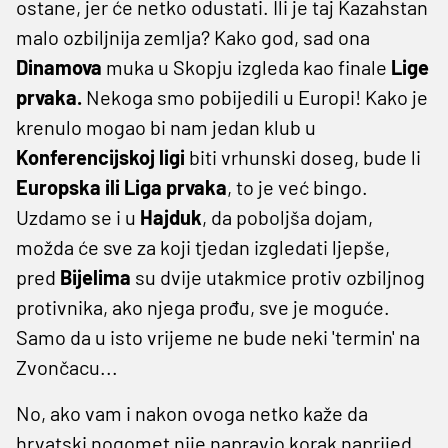
ostane, jer će netko odustati. Ili je taj Kazahstan
malo ozbiljnija zemlja? Kako god, sad ona
Dinamova
muka u Skopju izgleda kao finale
Lige
prvaka.
Nekoga smo pobijedili u Europi! Kako je
krenulo mogao bi nam jedan klub u
Konferencijskoj ligi
biti vrhunski doseg, bude li
Europska ili Liga prvaka
, to je već bingo.
Uzdamo se i u
Hajduk
, da poboljša dojam,
možda će sve za koji tjedan izgledati ljepše,
pred
Bijelima
su dvije utakmice protiv ozbiljnog
protivnika, ako njega prođu, sve je moguće.
Samo da u isto vrijeme ne bude neki 'termin' na
Zvončacu...
No, ako vam i nakon ovoga netko kaže da
hrvatski nogomet nije napravio korak naprijed,