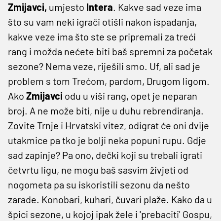
Zmijavci,
umjesto
Intera
. Kakve sad veze ima
što su vam neki igrači otišli nakon ispadanja,
kakve veze ima što ste se pripremali za treći
rang i možda nećete biti baš spremni za početak
sezone? Nema veze, riješili smo. Uf, ali sad je
problem s tom Trećom, pardom, Drugom ligom.
Ako
Zmijavci
odu u viši rang, opet je neparan
broj. A ne može biti, nije u duhu rebrendiranja.
Zovite Trnje i Hrvatski vitez, odigrat će oni dvije
utakmice pa tko je bolji neka popuni rupu. Gdje
sad zapinje? Pa ono, dečki koji su trebali igrati
četvrtu ligu, ne mogu baš sasvim živjeti od
nogometa pa su iskoristili sezonu da nešto
zarade. Konobari, kuhari, čuvari plaže. Kako da u
špici sezone, u kojoj ipak žele i 'prebaciti' Gospu,