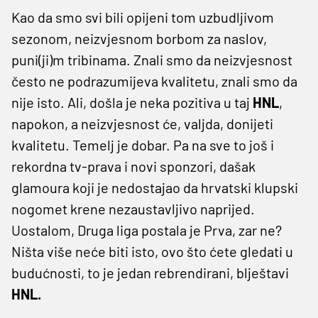
Kao da smo svi bili opijeni tom uzbudljivom
sezonom, neizvjesnom borbom za naslov,
puni(ji)m tribinama. Znali smo da neizvjesnost
često ne podrazumijeva kvalitetu, znali smo da
nije isto. Ali, došla je neka pozitiva u taj
HNL
,
napokon, a neizvjesnost će, valjda, donijeti
kvalitetu. Temelj je dobar. Pa na sve to još i
rekordna tv-prava i novi sponzori, dašak
glamoura koji je nedostajao da hrvatski klupski
nogomet krene nezaustavljivo naprijed.
Uostalom, Druga liga postala je Prva, zar ne?
Ništa više neće biti isto, ovo što ćete gledati u
budućnosti, to je jedan rebrendirani, blještavi
HNL.