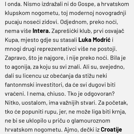
I onda. Nismo izdražali ni do Gospe, a hrvatskom
klupskom nogometu, toj modernoj novogradnji
pucaju noseći zidovi. Odjednom, preko noći,
nema više
Intera.
Zaprešićki klub, prvi osvajač
Kupa, mjesto gdje su stasali
Luka Modrić
i
mnogi drugi reprezentativci više ne postoji.
Zapravo, što je najgore, i nije preko noći. Bila je
to agonija, za koju su svi znali. Ali su, svejedno,
dali su licencu uz obećanja da stižu neki
fantonmski investitori, da će svi dugovi biti
vraćeni. I nema, chiuso. Tko je odgovoran?
Nitko, uostalom, ima važnijih stvari. Za početak,
tko će popuniti rupu, jer, ne može liga biti krnja,
ne bi se uklopilo u priču o glamouroznom
hrvatskom nogometu. Ajmo, dečki iz
Croatije