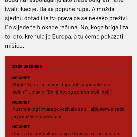
kvalifikacije. Da se popune rupe. A možda
sjednu dotad i ta tv-prava pa se nekako preživi.
Do sljedeće blokade računa. No, koga briga i za
to, eto, krenula je Europa, a tu ćemo pokazati
mišiće.
IZBOR UREDNIKA
NOGOMET
Stipić: "Ništa im nismo dopustili, popravili smo
dojam", Jelavić: "Do njihovog gola smo bili bolji"
NOGOMET
Australskog Hrvata povezivalo se s Hajdukom, a sada
je preuzeo Socceroose
NOGOMET
Opatija bajna: Nakon Josipa Drmića, u crno-bijelom