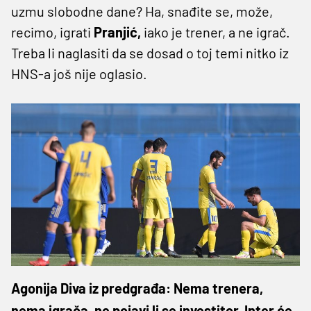
uzmu slobodne dane? Ha, snađite se, može,
recimo, igrati
Pranjić,
iako je trener, a ne igrač.
Treba li naglasiti da se dosad o toj temi nitko iz
HNS-a još nije oglasio.
Agonija Diva iz predgrađa: Nema trenera,
nema igrača, ne pojavi li se investitor, Inter će