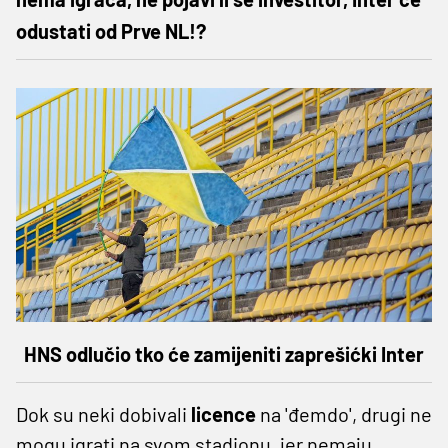
odustati od Prve NL!?
HNS odlučio tko će zamijeniti zaprešićki Inter
Dok su neki dobivali
licence
na 'đemdo', drugi ne
mogu igrati na svom stadionu, jer nemaju