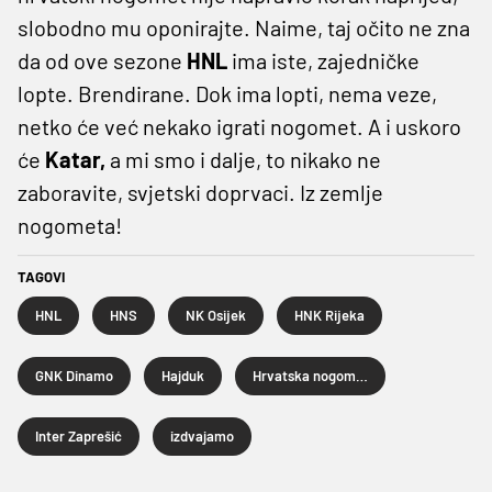
slobodno mu oponirajte. Naime, taj očito ne zna
da od ove sezone
HNL
ima iste, zajedničke
lopte. Brendirane. Dok ima lopti, nema veze,
netko će već nekako igrati nogomet. A i uskoro
će
Katar,
a mi smo i dalje, to nikako ne
zaboravite, svjetski doprvaci. Iz zemlje
nogometa!
TAGOVI
HNL
HNS
NK Osijek
HNK Rijeka
GNK Dinamo
Hajduk
Hrvatska nogometna liga
Inter Zaprešić
izdvajamo