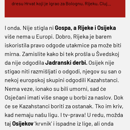
dresu Hrvat koji je igrao za Bolognu, Rijeku, Cluj…
I onda. Nije stigla ni
Gospa, a Rijeke i Osijeka
više nema u Europi. Dobro, Rijeka je barem
iskoristila pravo odgode utakmice pa može biti
mirna. Zamislite kako bi tek prošla u Švedskoj
da nije odgodila
Jadranski derbi.
Osijek nije
stigao niti razmišljati o odgodi, njegov su san o
nekoj europskoj skupini odgodili Kazahstanci.
Nema veze, ionako su bili umorni, sad će
Osječani imati više snage u borbi za naslov. Dok
će se Kazahstanci boriti za ostanak. Tko im kriv,
kad nemaju našu ligu. I tv-prava! U redu, možda
taj
Osijekov
'krvnik' i ispadne iz lige, ali onda