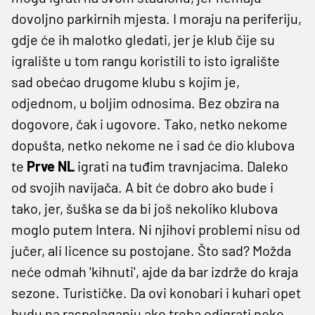
dovoljno parkirnih mjesta. I moraju na periferiju,
gdje će ih malotko gledati, jer je klub čije su
igralište u tom rangu koristili to isto igralište
sad obećao drugome klubu s kojim je,
odjednom, u boljim odnosima. Bez obzira na
dogovore, čak i ugovore. Tako, netko nekome
dopušta, netko nekome ne i sad će dio klubova
te
Prve NL
igrati na tuđim travnjacima. Daleko
od svojih navijača. A bit će dobro ako bude i
tako, jer, šuška se da bi još nekoliko klubova
moglo putem Intera. Ni njihovi problemi nisu od
jučer, ali licence su postojane. Što sad? Možda
neće odmah 'kihnuti', ajde da bar izdrže do kraja
sezone. Turističke. Da ovi konobari i kuhari opet
budu na raspolaganju ako treba odigrati neke