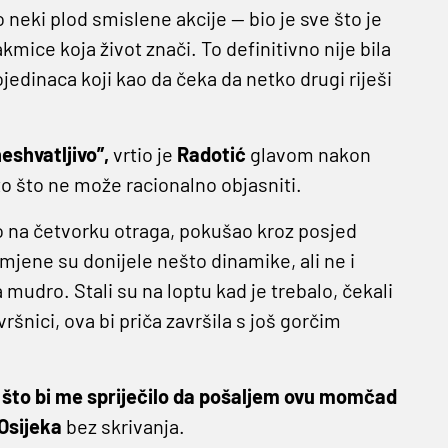
o neki plod smislene akcije — bio je sve što je
ice koja život znači. To definitivno nije bila
jedinaca koji kao da čeka da netko drugi riješi
eshvatljivo”,
vrtio je
Radotić
glavom nakon
o što ne može racionalno objasniti.
o na četvorku otraga, pokušao kroz posjed
romjene su donijele nešto dinamike, ali ne i
 mudro. Stali su na loptu kad je trebalo, čekali
avršnici, ova bi priča završila s još gorčim
a što bi me spriječilo da pošaljem ovu momčad
Osijeka
bez skrivanja.