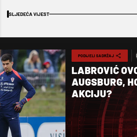
SLJEDEĆA VIJEST
PODIJELI SADRŽAJ
LABROVIĆ OV
AUGSBURG, HO
AKCIJU?