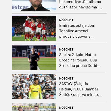
Lokomotive: „Ostali smo
dužni sebi, navijačima i
klubu. Očekujem dobru
reakciju momčadi”
NOGOMET
Emirates ostaje dom
Topnika: Arsenal
produžio ugovor s
glavnim sponzorom
NOGOMET
Suci za 2. kolo: Mateo
Erceg na Poljudu, Duji
Strukanu pripao Derbi
sjevera
NOGOMET
SASTAVI (Žalgiris -
Hajduk, 19.00): Bamba i
Šotiček od prve minute,
Siliću kapetanska traka
NOGOMET