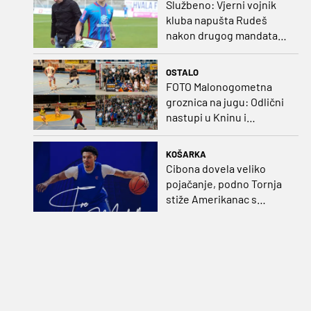
Službeno: Vjerni vojnik
kluba napušta Rudeš
nakon drugog mandata
na zapadu Zagreba
OSTALO
FOTO Malonogometna
groznica na jugu: Odlični
nastupi u Kninu i
Metkoviću okrunjeni
vrijednim nagradama
KOŠARKA
Cibona dovela veliko
pojačanje, podno Tornja
stiže Amerikanac s
naslovom iz EuroCupa