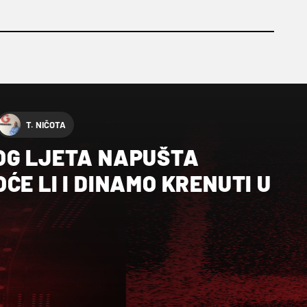
T. NIČOTA
OG LJETA NAPUŠTA
ĆE LI I DINAMO KRENUTI U