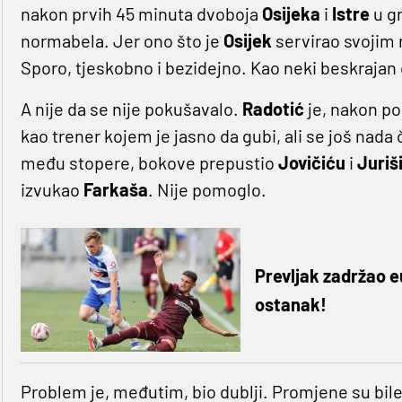
nakon prvih 45 minuta dvoboja
Osijeka
i
Istre
u g
normabela. Jer ono što je
Osijek
servirao svojim 
Sporo, tjeskobno i bezidejno. Kao neki beskraja
A nije da se nije pokušavalo.
Radotić
je, nakon po
kao trener kojem je jasno da gubi, ali se još nada 
među stopere, bokove prepustio
Jovičiću
i
Juriš
izvukao
Farkaša
. Nije pomoglo.
Prevljak zadržao e
ostanak!
Problem je, međutim, bio dublji. Promjene su bile 