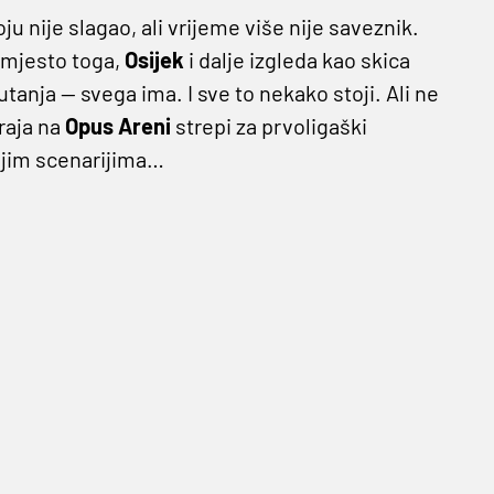
u nije slagao, ali vrijeme više nije saveznik.
 Umjesto toga,
Osijek
i dalje izgleda kao skica
tanja — svega ima. I sve to nekako stoji. Ali ne
kraja na
Opus
Areni
strepi za prvoligaški
crnjim scenarijima…