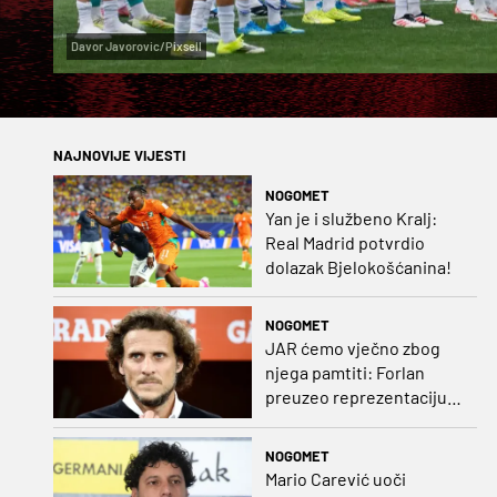
Davor Javorovic/Pixsell
NAJNOVIJE VIJESTI
NOGOMET
Yan je i službeno Kralj:
Real Madrid potvrdio
dolazak Bjelokošćanina!
NOGOMET
JAR ćemo vječno zbog
njega pamtiti: Forlan
preuzeo reprezentaciju
Urugvaja!
NOGOMET
Mario Carević uoči