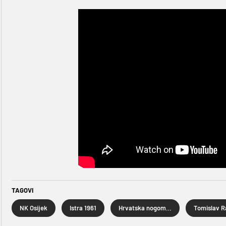
TAGOVI
NK Osijek
Istra 1961
Hrvatska nogometna liga
Tomislav R