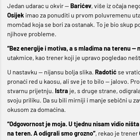
Jedan udarac u okvir —
Barićev
, više iz očaja neg
Osijek
imao za ponuditi u prvom poluvremenu utakm
momčad koja se bori za ostanak. To je bio skup po
njihove probleme.
“Bez energije i motiva, a s mladima na terenu — n
utakmice, kao trener koji je upravo pogledao nešt
U nastavku — nijansu bolja slika.
Radotić
se vrati
pronaći red u kaosu, ali sve je to bilo — jalovo. P
stvarnu prijetnju.
Istra
je, s druge strane, odigrala
svoju priliku. Da su bili mirniji i manje sebični u z
okusom za domaćina.
“Odgovornost je moja. U tjednu nisam vidio ništ
na teren. A odigrali smo grozno”
, rekao je trener