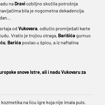
radu na
Dravi
ozbiljno skočila potrošnja
navijačima bila je nogometna dekadencija.
n dan…
srtaja od
Vukovara
, odlučio promiješati karte
čudu. Vratio je trojicu otraga,
Barišića
gurnuo
iću
,
Barića
poslao u špicu, a iz naftalina
uropske snove Istre, ali i nadu Vukovaru za
kozmetika na licu igre koja nije imala puls.