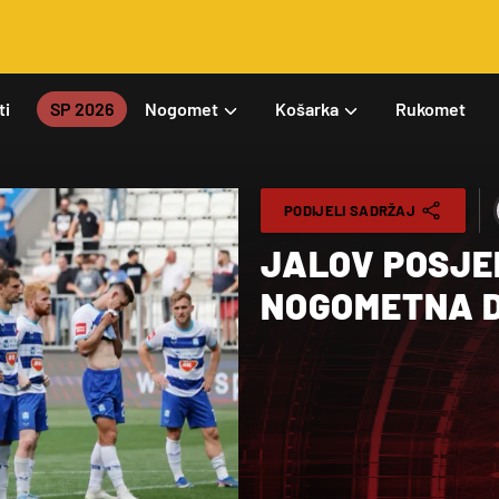
ti
SP 2026
Nogomet
Košarka
Rukomet
PODIJELI SADRŽAJ
JALOV POSJE
NOGOMETNA D