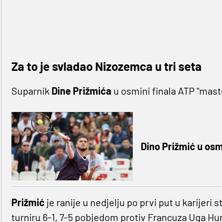
Za to je svladao Nizozemca u tri seta
Suparnik
Dine Prižmića
u osmini finala ATP "mast
Dino Prižmić u osm
Prižmić
je ranije u nedjelju po prvi put u karijeri
turniru 6-1, 7-5 pobjedom protiv Francuza Uga Hu