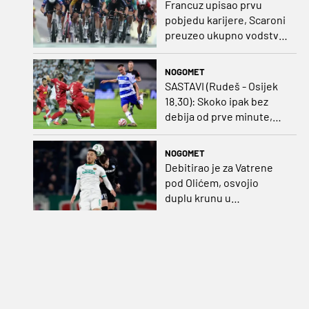
Francuz upisao prvu
pobjedu karijere, Scaroni
preuzeo ukupno vodstvo
u Poljskoj
NOGOMET
SASTAVI (Rudeš - Osijek
18.30): Skoko ipak bez
debija od prve minute,
gosti promijenili
napadača u odnosu na
NOGOMET
prvo kolo
Debitirao je za Vatrene
pod Olićem, osvojio
duplu krunu u
Rumunjskoj pa preselio
na Cipar