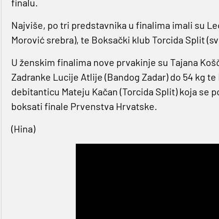
finalu.
Najviše, po tri predstavnika u finalima imali su Le
Morović srebra), te Boksački klub Torcida Split (sv
U ženskim finalima nove prvakinje su Tajana Koš
Zadranke Lucije Atlije (Bandog Zadar) do 54 kg te
debitanticu Mateju Kačan (Torcida Split) koja se p
boksati finale Prvenstva Hrvatske.
(Hina)