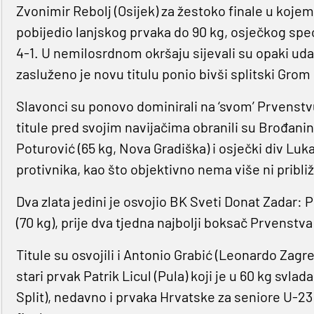
Zvonimir Rebolj (Osijek) za žestoko finale u kojem
pobijedio lanjskog prvaka do 90 kg, osječkog sp
4-1. U nemilosrdnom okršaju sijevali su opaki udarc
zasluženo je novu titulu ponio bivši splitski Grom 
Slavonci su ponovo dominirali na ‘svom’ Prvenstvu
titule pred svojim navijačima obranili su Brođanin 
Poturović (65 kg, Nova Gradiška) i osječki div Luka P
protivnika, kao što objektivno nema više ni pribl
Dva zlata jedini je osvojio BK Sveti Donat Zadar: 
(70 kg), prije dva tjedna najbolji boksač Prvenstv
Titule su osvojili i Antonio Grabić (Leonardo Zagr
stari prvak Patrik Licul (Pula) koji je u 60 kg svl
Split), nedavno i prvaka Hrvatske za seniore U-23 