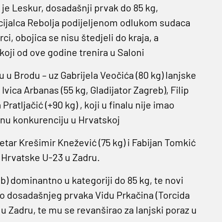
 je Leskur, dosadašnji prvak do 85 kg,
ecijalca Rebolja podijeljenom odlukom sudaca
i, obojica se nisu štedjeli do kraja, a
koji od ove godine trenira u Saloni
 u Brodu – uz Gabrijela Veočića (80 kg) lanjske
Ivica Arbanas (55 kg, Gladijator Zagreb), Filip
ratljačić (+90 kg) , koji u finalu nije imao
ižnu konkurenciju u Hrvatskoj
Petar Krešimir Knežević (75 kg) i Fabijan Tomkić
a Hrvatske U-23 u Zadru.
eb) dominantno u kategoriji do 85 kg, te novi
adao dosadašnjeg prvaka Vidu Prkačina (Torcida
u Zadru, te mu se revanširao za lanjski poraz u