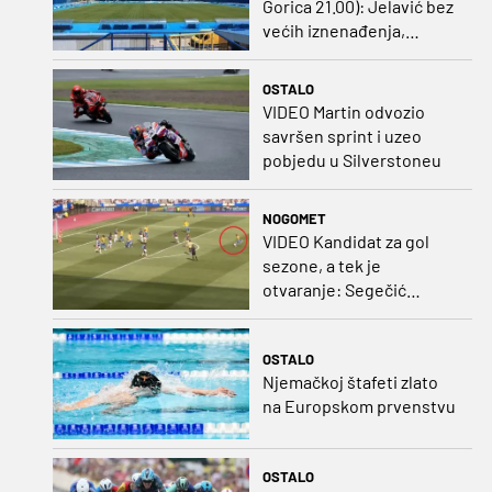
Gorica 21.00): Jelavić bez
većih iznenađenja,
Carević u vatru gurnuo
klinca
OSTALO
VIDEO Martin odvozio
savršen sprint i uzeo
pobjedu u Silverstoneu
NOGOMET
VIDEO Kandidat za gol
sezone, a tek je
otvaranje: Segečić
bombom probio West
Ham!
OSTALO
Njemačkoj štafeti zlato
na Europskom prvenstvu
OSTALO