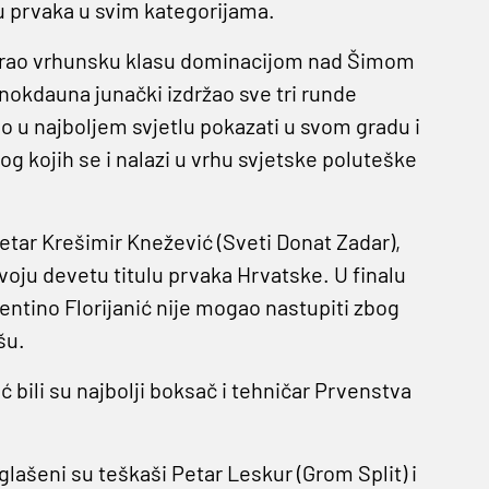
u prvaka u svim kategorijama.
rirao vrhunsku klasu dominacijom nad Šimom
nokdauna junački izdržao sve tri runde
o u najboljem svjetlu pokazati u svom gradu i
og kojih se i nalazi u vrhu svjetske poluteške
etar Krešimir Knežević (Sveti Donat Zadar),
svoju devetu titulu prvaka Hrvatske. U finalu
lentino Florijanić nije mogao nastupiti zbog
šu.
 bili su najbolji boksač i tehničar Prvenstva
ašeni su teškaši Petar Leskur (Grom Split) i