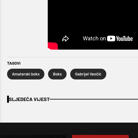
TAGOVI
Amaterski boks
Boks
Gabrijel Veočić
SLJEDEĆA VIJEST