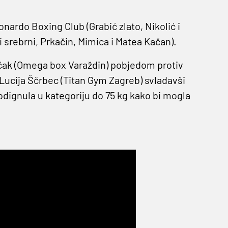
onardo Boxing Club (Grabić zlato, Nikolić i
i srebrni, Prkačin, Mimica i Matea Kačan).
čak (Omega box Varaždin) pobjedom protiv
 Lucija Ščrbec (Titan Gym Zagreb) svladavši
odignula u kategoriju do 75 kg kako bi mogla