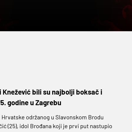
Knežević bili su najbolji boksač i
25. godine u Zagrebu
va Hrvatske održanog u Slavonskom Brodu
ić (25), idol Brođana koji je prvi put nastupio