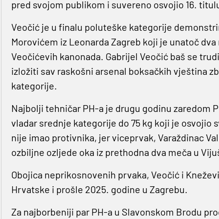
pred svojom publikom i suvereno osvojio 16. titul
Veočić je u finalu poluteške kategorije demonst
Morovićem iz Leonarda Zagreb koji je unatoč dva 
Veočićevih kanonada. Gabrijel Veočić baš se trudi
izložiti sav raskošni arsenal boksačkih vještina zb
kategorije.
Najbolji tehničar PH-a je drugu godinu zaredom P
vladar srednje kategorije do 75 kg koji je osvojio 
nije imao protivnika, jer viceprvak, Varaždinac Va
ozbiljne ozljede oka iz prethodna dva meča u Viju
Obojica neprikosnovenih prvaka, Veočić i Knežević
Hrvatske i prošle 2025. godine u Zagrebu.
Za najborbeniji par PH-a u Slavonskom Brodu progl