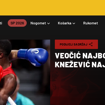
ti
SP 2026
Nogomet
Košarka
Rukomet
PODIJELI SADRŽAJ
VEOČIĆ NAJBO
KNEŽEVIĆ NA