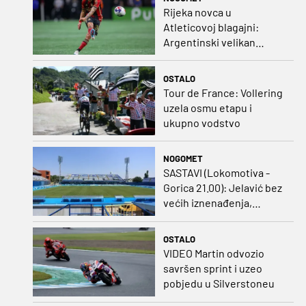
Rijeka novca u
Atleticovoj blagajni:
Argentinski velikan
doveo Almadu i oborio
rekord lige
OSTALO
Tour de France: Vollering
uzela osmu etapu i
ukupno vodstvo
NOGOMET
SASTAVI (Lokomotiva -
Gorica 21.00): Jelavić bez
većih iznenađenja,
Carević u vatru gurnuo
klinca
OSTALO
VIDEO Martin odvozio
savršen sprint i uzeo
pobjedu u Silverstoneu