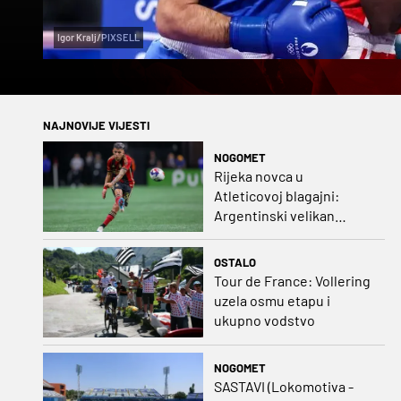
Igor Kralj/PIXSELL
NAJNOVIJE VIJESTI
NOGOMET
Rijeka novca u
Atleticovoj blagajni:
Argentinski velikan
doveo Almadu i oborio
rekord lige
OSTALO
Tour de France: Vollering
uzela osmu etapu i
ukupno vodstvo
NOGOMET
SASTAVI (Lokomotiva -