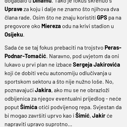
događalo u
Dinamu
. Tako je fokus skrenuo s
Uprave
za koju i dalje ne znamo što njihova dva
člana rade. Osim što ne znaju koristiti
GPS
pa na
pregovore oko
Miereza
odu na krivi stadion u
Osijeku
.
Sada će se taj fokus prebaciti na trojstvo
Peras-
Podnar-Tomačić
. Naravno, pod uvjetom da oni
lukavo u prvi plan ne izbace
Sergeja
Jakirovića
koji će dobiti veću autonomiju odlučivanja u
sportskom sektoru a što nije nužno loše. No,
poznavajući
Jakira
, ako mu se ne obrazloži
odbijenica za njegov eventualni prijedlog - neće
poput
Šimića
otići podvijenog repa. Svjestan da
bi mogao završiti uprvo kao i
Šimić
,
Jakir
će
napraviti upravo suprotno…