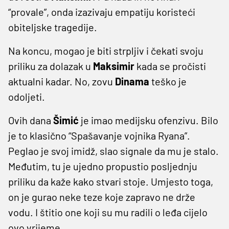
“provale”, onda izazivaju empatiju koristeći
obiteljske tragedije.
Na koncu, mogao je biti strpljiv i čekati svoju
priliku za dolazak u
Maksimir
kada se pročisti
aktualni kadar. No, zovu
Dinama
teško je
odoljeti.
Ovih dana
Šimić
je imao medijsku ofenzivu. Bilo
je to klasično “Spašavanje vojnika Ryana”.
Peglao je svoj imidž, slao signale da mu je stalo.
Međutim, tu je ujedno propustio posljednju
priliku da kaže kako stvari stoje. Umjesto toga,
on je gurao neke teze koje zapravo ne drže
vodu. I štitio one koji su mu radili o leđa cijelo
ovo vrijeme.