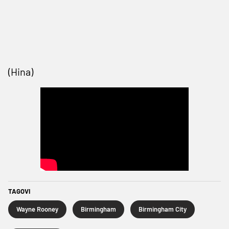
(Hina)
TAGOVI
Wayne Rooney
Birmingham
Birmingham City