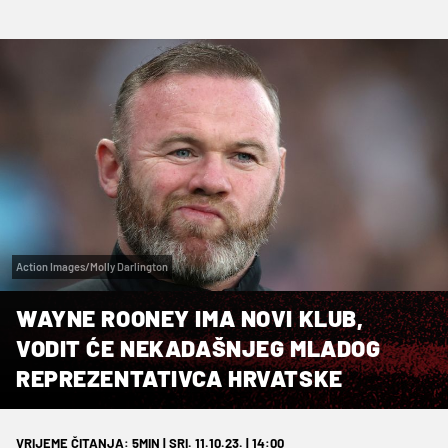
Action Images/Molly Darlington
WAYNE ROONEY IMA NOVI KLUB,
VODIT ĆE NEKADAŠNJEG MLADOG
REPREZENTATIVCA HRVATSKE
VRIJEME ČITANJA: 5MIN | SRI. 11.10.23. | 14:00