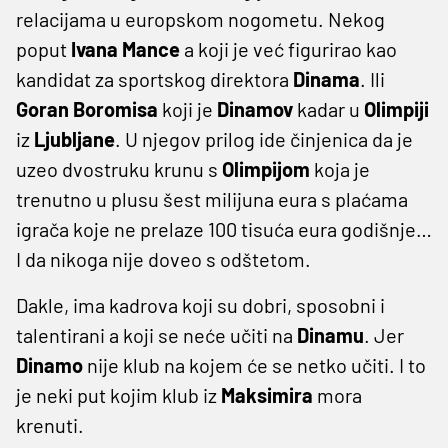
relacijama u europskom nogometu. Nekog
poput
Ivana
Mance
a koji je već figurirao kao
kandidat za sportskog direktora
Dinama
. Ili
Goran
Boromisa
koji je
Dinamov
kadar u
Olimpiji
iz
Ljubljane
. U njegov prilog ide činjenica da je
uzeo dvostruku krunu s
Olimpijom
koja je
trenutno u plusu šest milijuna eura s plaćama
igrača koje ne prelaze 100 tisuća eura godišnje…
I da nikoga nije doveo s odštetom.
Dakle, ima kadrova koji su dobri, sposobni i
talentirani a koji se neće učiti na
Dinamu
. Jer
Dinamo
nije klub na kojem će se netko učiti. I to
je neki put kojim klub iz
Maksimira
mora
krenuti.