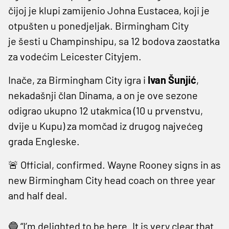
čijoj je klupi zamijenio Johna Eustacea, koji je
otpušten u ponedjeljak. Birmingham City
je šesti u Champinshipu, sa 12 bodova zaostatka
za vodećim Leicester Cityjem.
Inače, za Birmingham City igra i
Ivan Šunjić
,
nekadašnji član Dinama, a on je ove sezone
odigrao ukupno 12 utakmica (10 u prvenstvu,
dvije u Kupu) za momčad iz drugog najvećeg
grada Engleske.
🚨 Official, confirmed. Wayne Rooney signs in as
new Birmingham City head coach on three year
and half deal.
🔵 “I’m delighted to be here. It is very clear that