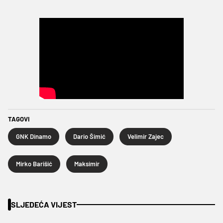
TAGOVI
GNK Dinamo
Dario Šimić
Velimir Zajec
Mirko Barišić
Maksimir
SLJEDEĆA VIJEST