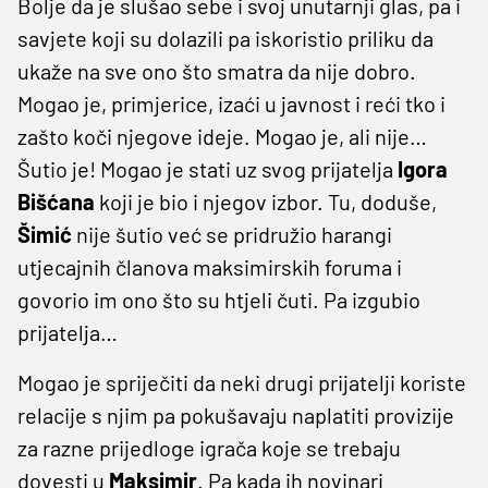
Bolje da je slušao sebe i svoj unutarnji glas, pa i
savjete koji su dolazili pa iskoristio priliku da
ukaže na sve ono što smatra da nije dobro.
Mogao je, primjerice, izaći u javnost i reći tko i
zašto koči njegove ideje. Mogao je, ali nije…
Šutio je! Mogao je stati uz svog prijatelja
Igora
Bišćana
koji je bio i njegov izbor. Tu, doduše,
Šimić
nije šutio već se pridružio harangi
utjecajnih članova maksimirskih foruma i
govorio im ono što su htjeli čuti. Pa izgubio
prijatelja…
Mogao je spriječiti da neki drugi prijatelji koriste
relacije s njim pa pokušavaju naplatiti provizije
za razne prijedloge igrača koje se trebaju
dovesti u
Maksimir
. Pa kada ih novinari