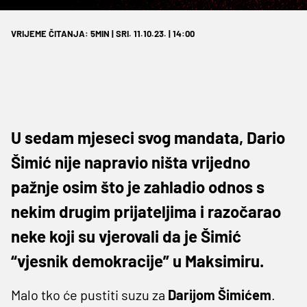
VRIJEME ČITANJA: 5MIN | SRI. 11.10.23. | 14:00
U sedam mjeseci svog mandata, Dario
Šimić nije napravio ništa vrijedno
pažnje osim što je zahladio odnos s
nekim drugim prijateljima i razočarao
neke koji su vjerovali da je Šimić
“vjesnik demokracije” u Maksimiru.
Malo tko će pustiti suzu za
Darijom
Šimićem
.