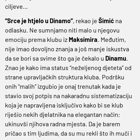
ciljeve…
“Srce je htjelo u Dinamo”
, rekao je
Šimić
na
odlasku. Ne sumnjamo niti malo u njegovu
emociju prema klubu iz
Maksimira
. Međutim,
nije imao dovoljno znanja a još manje iskustva
da se bori sa svime što ga je čekalo u
Dinamu
.
Znao je kako ima status “neželjenog djeteta” od
strane upravljačkih struktura kluba. Podršku
onih “malih” izgubio je onaj trenutak kada je
stavio svoj potpis na nakaradnu sistematizaciju
koja je napravljena isključivo kako bi se klub
riješio nekih djelatnika na elegantan način;
ukinuvši njihova radna mjesta. Da je barem
pričao s tim ljudima, da su mu rekli što ih muči i