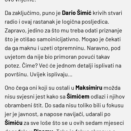
Da zaključimo, puno je
Dario
Šimić
krivih stvari
radio i ovaj rastanak je logična posljedica.
Zapravo, jedino za što mu treba odati priznanje
što je otišao samoinicijativno. Mogao je čekati
da ga maknu i uzeti otpremninu. Naravno, pod
uvjetom da nije bio primoran povući takav
potez. Čime? Već će jednom detalji isplivati na
površinu. Uvijek isplivaju…
Ono čega oni koji su ostali u
Maksimiru
možda
nisu svjesni jest kako sa
Šimićem
odlazi i njihov
obrambeni štit. Do sada nisu toliko bili u fokusu
jer je javnost, a napose navijači, udarali po
Šimiću
za sve loše što se u ovih sedam mjeseci