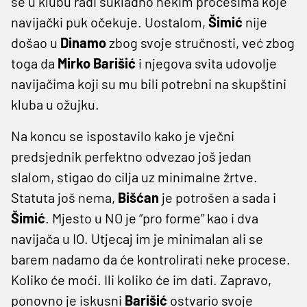
se u klubu radi sukladno nekim procesima koje
navijački puk očekuje. Uostalom,
Šimić
nije
došao u
Dinamo
zbog svoje stručnosti, već zbog
toga da
Mirko
Barišić
i njegova svita udovolje
navijačima koji su mu bili potrebni na skupštini
kluba u ožujku.
Na koncu se ispostavilo kako je vječni
predsjednik perfektno odvezao još jedan
slalom, stigao do cilja uz minimalne žrtve.
Statuta još nema,
Bišćan
je potrošen a sada i
Šimić
. Mjesto u NO je “pro forme” kao i dva
navijača u IO. Utjecaj im je minimalan ali se
barem nadamo da će kontrolirati neke procese.
Koliko će moći. Ili koliko će im dati. Zapravo,
ponovno je iskusni
Barišić
ostvario svoje