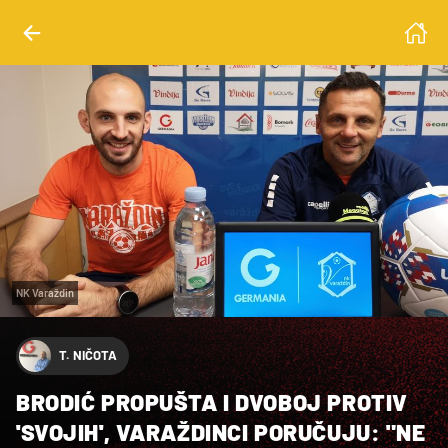
NK Varaždin
T. NIČOTA
BRODIĆ PROPUŠTA I DVOBOJ PROTIV
'SVOJIH', VARAŽDINCI PORUČUJU: "NE