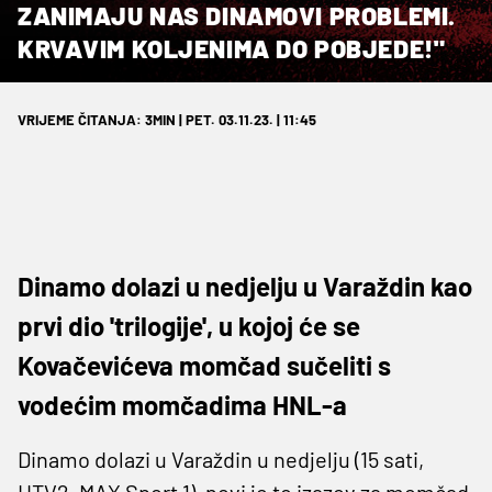
ZANIMAJU NAS DINAMOVI PROBLEMI.
KRVAVIM KOLJENIMA DO POBJEDE!"
VRIJEME ČITANJA: 3MIN | PET. 03.11.23. | 11:45
Dinamo dolazi u nedjelju u Varaždin kao
prvi dio 'trilogije', u kojoj će se
Kovačevićeva momčad sučeliti s
vodećim momčadima HNL-a
Dinamo dolazi u Varaždin u nedjelju (15 sati,
HTV2, MAX Sport 1), novi je to izazov za momčad