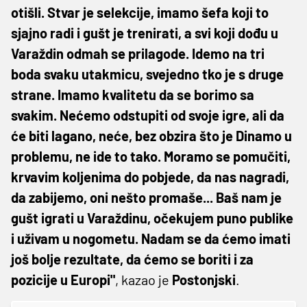
otišli. Stvar je selekcije, imamo šefa koji to
sjajno radi i gušt je trenirati, a svi koji dođu u
Varaždin odmah se prilagode. Idemo na tri
boda svaku utakmicu, svejedno tko je s druge
strane. Imamo kvalitetu da se borimo sa
svakim. Nećemo odstupiti od svoje igre, ali da
će biti lagano, neće, bez obzira što je Dinamo u
problemu, ne ide to tako. Moramo se pomučiti,
krvavim koljenima do pobjede, da nas nagradi,
da zabijemo, oni nešto promaše... Baš nam je
gušt igrati u Varaždinu, očekujem puno publike
i uživam u nogometu. Nadam se da ćemo imati
još bolje rezultate, da ćemo se boriti i za
pozicije u Europi"
, kazao je
Postonjski
.