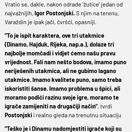
Vratio se, dakle, nakon odrade 'žutice' jedan od
najvažnijih,
Igor Postonjski.
S njim na terenu,
Varaždin je ipak jači, čvršći, opasniji.
"To je ispit karaktera, ove tri utakmice
(Dinamo, Hajduk, Rijeka, nap.a.), dolaze tri
najbolje momčadi i vidjet ćemo našu pravu
vrijednost. Fali nam nešto bodova, imamo puno
neriješenih utakmica, ali ne gubimo lagano
utakmice. Imamo kvalitete puno, samo treba
iskoristiti šanse. Imamo problema u špici, ali
moramo podići razinu svoje igre, moramo te
igrače zamijeniti na drugačiji način"
, tvrdi
Postonjski
i realno gleda na trenutnu situaciju
"Teško je i Dinamu nadomjestiti igrače koji su