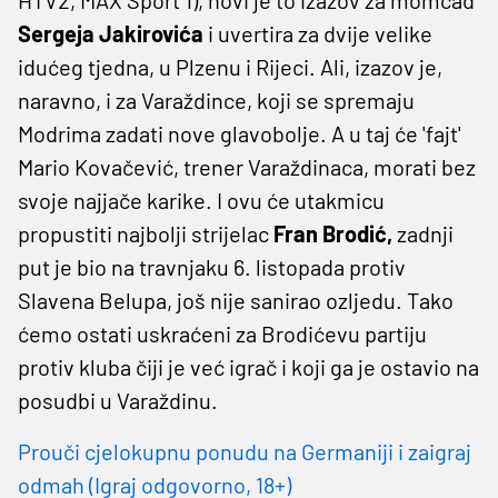
Sergeja Jakirovića
i uvertira za dvije velike
idućeg tjedna, u Plzenu i Rijeci. Ali, izazov je,
naravno, i za Varaždince, koji se spremaju
Modrima zadati nove glavobolje. A u taj će 'fajt'
Mario Kovačević, trener Varaždinaca, morati bez
svoje najjače karike. I ovu će utakmicu
propustiti najbolji strijelac
Fran Brodić,
zadnji
put je bio na travnjaku 6. listopada protiv
Slavena Belupa, još nije sanirao ozljedu. Tako
ćemo ostati uskraćeni za Brodićevu partiju
protiv kluba čiji je već igrač i koji ga je ostavio na
posudbi u Varaždinu.
Prouči cjelokupnu ponudu na Germaniji i zaigraj
odmah (Igraj odgovorno, 18+)