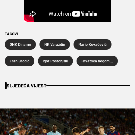
TAGOVI
GNK Dinamo
NK Varaždin
Mario Kovačević
Fran Brodić
Igor Postonjski
Hrvatska nogometna liga
SLJEDEĆA VIJEST