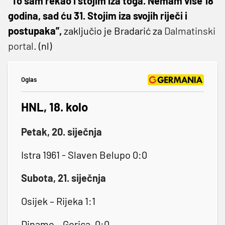
“To sam rekao i stojim iza toga. Nemam više 18
godina, sad ću 31. Stojim iza svojih riječi i
postupaka”,
zaključio je Bradarić za
Dalmatinski
portal
. (nl)
Oglas
HNL, 18. kolo
Petak, 20. siječnja
Istra 1961 - Slaven Belupo 0:0
Subota, 21. siječnja
Osijek – Rijeka 1:1
Dinamo – Gorica, 0:0