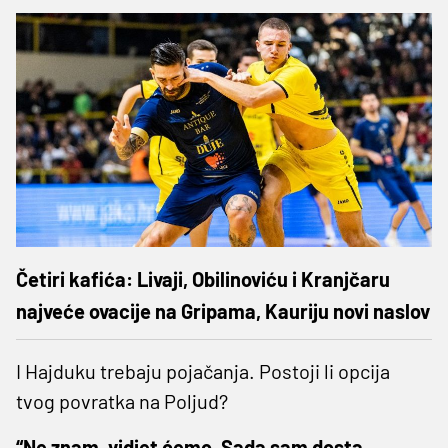
Četiri kafića: Livaji, Obilinoviću i Kranjčaru
najveće ovacije na Gripama, Kauriju novi naslov
I Hajduku trebaju pojačanja. Postoji li opcija
tvog povratka na Poljud?
“Ne znam, vidjet ćemo. Sada sam dosta