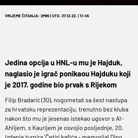
VRIJEME ČITANJA: 2MIN | UTO. 27.12.22. | 11:45
Jedina opcija u HNL-u mu je Hajduk,
naglasio je igrač ponikaou Hajduku koji
je 2017. godine bio prvak s Rijekom
Filip Bradarić (30), nogometaš sa šest nastupa
za hrvatsku reprezentaciju, trenutno bez kluba
nakon što mu je jesenas istekao ugovor s Al-
Ahlijem, s Kaurijem je osvojio posljednje, 20.
izdanje turnira 'Četiri kafića - memorijal Dino