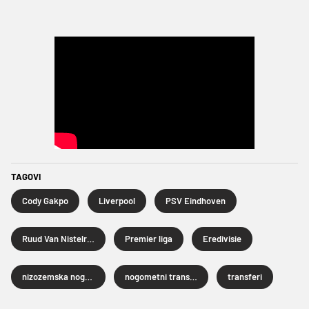
TAGOVI
Cody Gakpo
Liverpool
PSV Eindhoven
Ruud Van Nistelrooy
Premier liga
Eredivisie
nizozemska nogometna reprezentacija
nogometni transferi
transferi