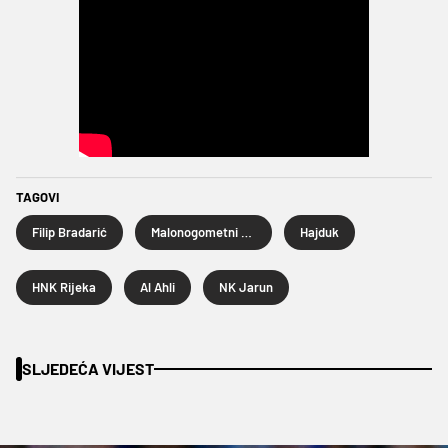
TAGOVI
Filip Bradarić
Malonogometni turnir Četiri kafića
Hajduk
HNK Rijeka
Al Ahli
NK Jarun
SLJEDEĆA VIJEST