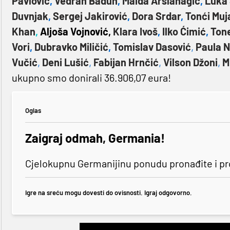
Pavlović
,
Vedran Bađun
,
Maida Arslanagić
,
Luka
Duvnjak
,
Sergej Jakirović
,
Dora Srdar
,
Tonći Muj
Khan
,
Aljoša Vojnović,
Klara Ivoš
,
Ilko Ćimić
,
Tone
Vori
,
Dubravko Miličić
,
Tomislav Dasović
,
Paula N
Vučić
,
Deni Lušić
,
Fabijan Hrnčić
,
Vilson Džoni
,
M
ukupno smo donirali 36.906,07 eura!
Oglas
Zaigraj odmah, Germania!
Cjelokupnu Germanijinu ponudu pronađite i p
Igre na sreću mogu dovesti do ovisnosti. Igraj odgovorno.