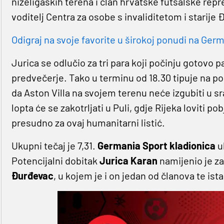
niželigaških terena i član hrvatske futsalske repre
voditelj Centra za osobe s invaliditetom i starije
Odigraj na svoje favorite u širokoj ponudi na Germa
Jurica se odlučio za tri para koji počinju gotovo 
predvečerje. Tako u terminu od 18.30 tipuje na pob
da Aston Villa na svojem terenu neće izgubiti u 
lopta će se zakotrljati u Puli, gdje Rijeka loviti p
presudno za ovaj humanitarni listić.
Ukupni tečaj je 7,31.
Germania Sport kladionica
ul
Potencijalni dobitak
Jurica Karan
namijenio je za
Đurđevac
, u kojem je i on jedan od članova te ist