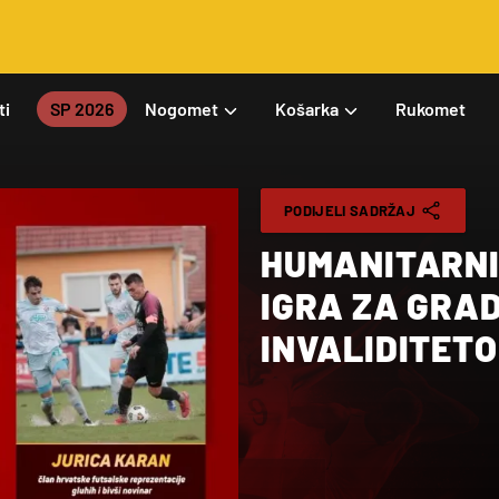
ti
SP 2026
Nogomet
Košarka
Rukomet
PODIJELI SADRŽAJ
HUMANITARNI 
IGRA ZA GRA
INVALIDITET