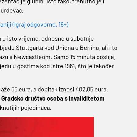
zentacije gluhih. Isto tako, trenutno je i
 Đurđevac.
niji (Igraj odgovorno, 18+)
pa u isto vrijeme, odnosno u subotnje
jedu Stuttgarta kod Uniona u Berlinu, ali i to
srazu s Newcastleom. Samo 15 minuta poslije,
objedu u gostima kod Istre 1961, što je također
aže 55 eura, a dobitak iznosi 402,05 eura.
Gradsko društvo osoba s invaliditetom
aknutijih pojedinaca.