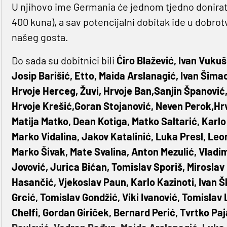
U njihovo ime Germania će jednom tjedno donira
400 kuna), a sav potencijalni dobitak ide u dobrot
našeg gosta.
Do sada su dobitnici bili
Ćiro Blažević, Ivan Vukuš
Josip Barišić, Etto, Maida Arslanagić, Ivan Šimac
Hrvoje Herceg, Žuvi, Hrvoje Ban,Sanjin Španović,
Hrvoje Krešić,Goran Stojanović, Neven Perok,Hrvo
Matija Matko, Dean Kotiga, Matko Saltarić, Karlo 
Marko Vidalina, Jakov Katalinić, Luka Presl, Leo
Marko Šivak, Mate Svalina, Anton Mezulić, Vladi
Jovović, Jurica Bićan, Tomislav Sporiš, Miroslav
Hasančić, Vjekoslav Paun, Karlo Kazinoti, Ivan 
Grcić, Tomislav Gondžić, Viki Ivanović, Tomislav
Chelfi, Gordan Giriček, Bernard Perić, Tvrtko Paj