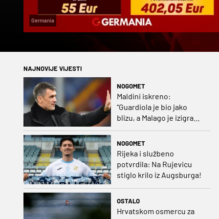
Germania
NAJNOVIJE VIJESTI
NOGOMET
Maldini iskreno:
“Guardiola je bio jako
blizu, a Malago je izigrao
naš početni dogovor”
NOGOMET
Rijeka i službeno
potvrdila: Na Rujevicu
stiglo krilo iz Augsburga!
OSTALO
Hrvatskom osmercu za