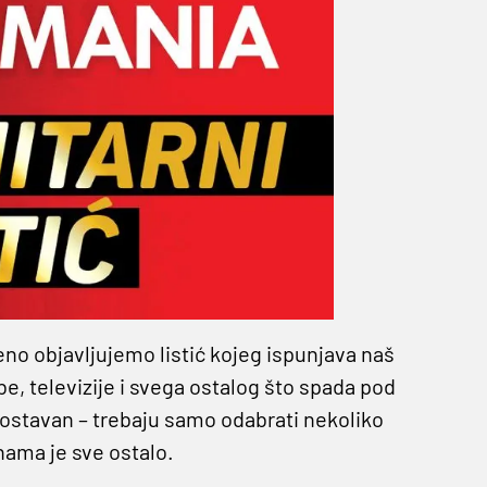
o objavljujemo listić kojeg ispunjava naš
be, televizije i svega ostalog što spada pod
nostavan – trebaju samo odabrati nekoliko
 nama je sve ostalo.