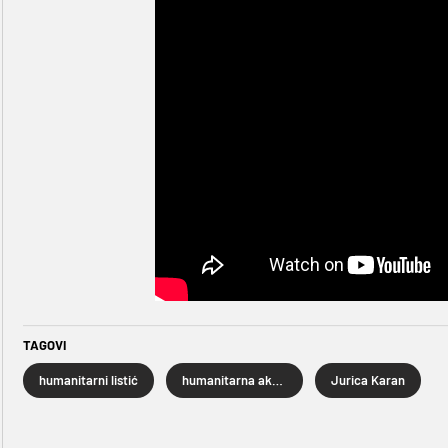
TAGOVI
humanitarni listić
humanitarna akcija
Jurica Karan