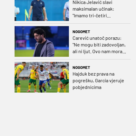
Nikica Jelavić slavi
maksimalan učinak:
"Imamo tri-četiri
senatora koji vode naš
vrtić"
NOGOMET
Carević unatoč porazu:
"Ne mogu biti zadovoljan,
ali ni ljut. Ovo nam mora
biti putokaz"
NOGOMET
Hajduk bez prava na
pogrešku, Garcia vjeruje
pobjednicima