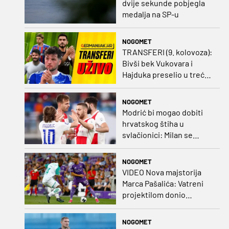
dvije sekunde pobjegla
medalja na SP-u
NOGOMET
TRANSFERI (9. kolovoza):
Bivši bek Vukovara i
Hajduka preselio u treću
ligu, đakovački 'sin vjetra'
napustio Kirgistan
NOGOMET
Modrić bi mogao dobiti
hrvatskog štiha u
svlačionici: Milan se
raspituje za usluge
Vatrenog!
NOGOMET
VIDEO Nova majstorija
Marca Pašalića: Vatreni
projektilom donio
vodstvo pa igru napustio
zbog ozljede
NOGOMET