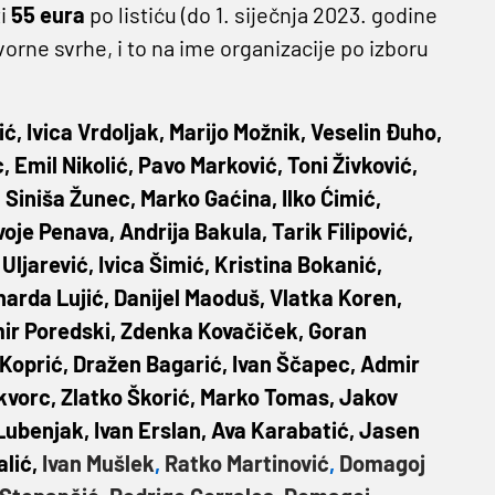
ti
55 eura
po listiću (do 1. siječnja 2023. godine
vorne svrhe, i to na ime organizacije po izboru
ić, Ivica Vrdoljak, Marijo Možnik, Veselin Đuho,
, Emil Nikolić, Pavo Marković, Toni Živković,
 Siniša Žunec, Marko Gaćina, Ilko Ćimić,
je Penava, Andrija Bakula, Tarik Filipović,
Uljarević, Ivica Šimić, Kristina Bokanić,
narda Lujić, Danijel Maoduš, Vlatka Koren,
mir Poredski, Zdenka Kovačiček, Goran
 Koprić, Dražen Bagarić, Ivan Ščapec, Admir
Škvorc, Zlatko Škorić, Marko Tomas, Jakov
 Lubenjak, Ivan Erslan, Ava Karabatić, Jasen
alić,
Ivan Mušlek
,
Ratko Martinović
,
Domagoj