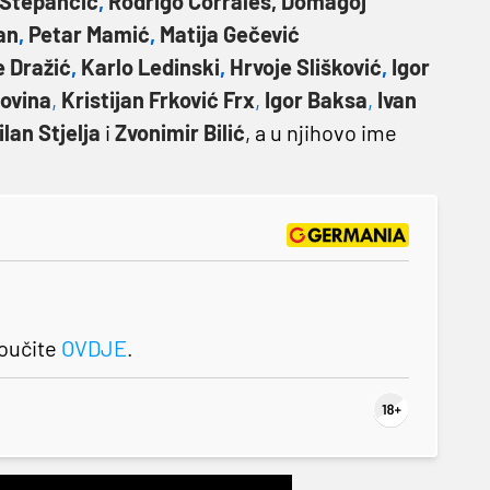
 Stepančić
,
Rodrigo Corrales,
Domagoj
an
,
Petar Mamić
,
Matija Gečević
 Dražić
,
Karlo Ledinski
,
Hrvoje Slišković
,
Igor
ovina
,
Kristijan Frković Frx
,
Igor Baksa
,
Ivan
ilan Stjelja
i
Zvonimir Bilić
, a u njihovo ime
roučite
OVDJE
.