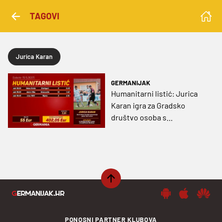
TAGOVI
Jurica Karan
GERMANIJAK
Humanitarni listić: Jurica
Karan igra za Gradsko
društvo osoba s
invaliditetom Đurđevac
PONOSNI PARTNER KLUBOVA