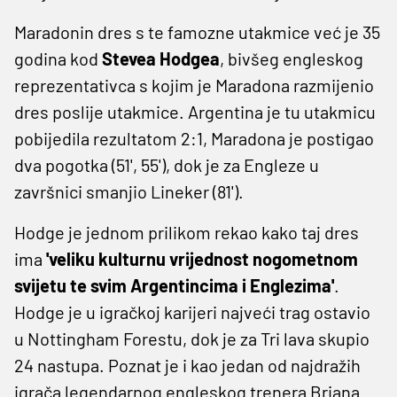
Maradonin dres s te famozne utakmice već je 35
godina kod
Stevea Hodgea
, bivšeg engleskog
reprezentativca s kojim je Maradona razmijenio
dres poslije utakmice. Argentina je tu utakmicu
pobijedila rezultatom 2:1, Maradona je postigao
dva pogotka (51', 55'), dok je za Engleze u
završnici smanjio Lineker (81').
Hodge je jednom prilikom rekao kako taj dres
ima
'veliku kulturnu vrijednost nogometnom
svijetu te svim Argentincima i Englezima'
.
Hodge je u igračkoj karijeri najveći trag ostavio
u Nottingham Forestu, dok je za Tri lava skupio
24 nastupa. Poznat je i kao jedan od najdražih
igrača legendarnog engleskog trenera Briana