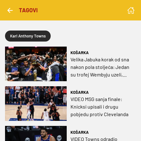
TAGOVI
Karl Anthony Towns
KOŠARKA
Velika Jabuka korak od sna
nakon pola stoljeća: Jedan
su trofej Wembyju uzeli,
zašto ne bi i drugi?
KOŠARKA
VIDEO MSG sanja finale:
Knicksi upisali i drugu
pobjedu protiv Clevelanda
KOŠARKA
VIDEO Towns odradio