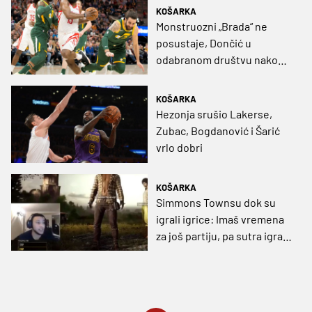
KOŠARKA
Monstruozni „Brada“ ne
posustaje, Dončić u
odabranom društvu nakon
odlične partije
KOŠARKA
Hezonja srušio Lakerse,
Zubac, Bogdanović i Šarić
vrlo dobri
KOŠARKA
Simmons Townsu dok su
igrali igrice: Imaš vremena
za još partiju, pa sutra igraš
s Hawksima