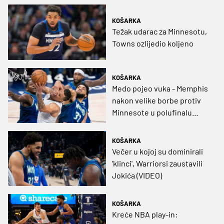
KOŠARKA
Težak udarac za Minnesotu,
Towns ozlijedio koljeno
KOŠARKA
Medo pojeo vuka - Memphis
nakon velike borbe protiv
Minnesote u polufinalu
Zapada (VIDEO)
KOŠARKA
Večer u kojoj su dominirali
'klinci', Warriorsi zaustavili
Jokića (VIDEO)
KOŠARKA
Kreće NBA play-in: