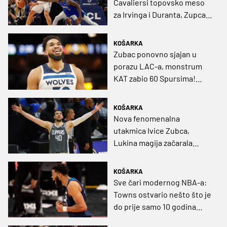
Cavaliersi topovsko meso
za Irvinga i Duranta, Zupca
čeka teško nadmetanje s
Townsom
KOŠARKA
Zubac ponovno sjajan u
porazu LAC-a, monstrum
KAT zabio 60 Spursima!
(VIDEO)
KOŠARKA
Nova fenomenalna
utakmica Ivice Zubca,
Lukina magija začarala
Lakerse (VIDEO)
KOŠARKA
Sve čari modernog NBA-a:
Towns ostvario nešto što je
do prije samo 10 godina
zvučalo nezamislivo