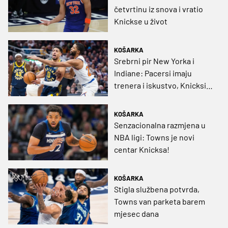
četvrtinu iz snova i vratio
Knickse u život
KOŠARKA
Srebrni pir New Yorka i
Indiane: Pacersi imaju
trenera i iskustvo, Knicksi
snagu prijateljstva i KAT-a
KOŠARKA
Senzacionalna razmjena u
NBA ligi: Towns je novi
centar Knicksa!
KOŠARKA
Stigla službena potvrda,
Towns van parketa barem
mjesec dana