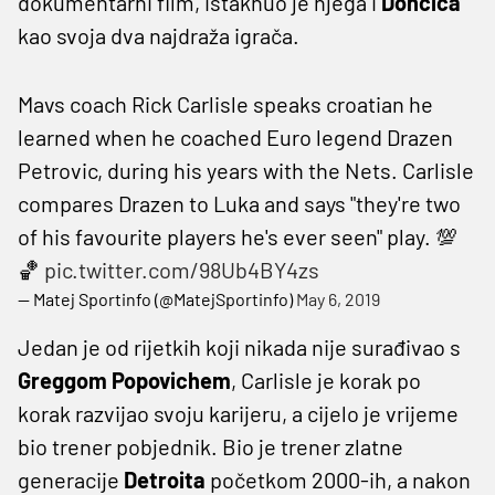
dokumentarni film, istaknuo je njega i
Dončića
kao svoja dva najdraža igrača.
Mavs coach Rick Carlisle speaks croatian he
learned when he coached Euro legend Drazen
Petrovic, during his years with the Nets. Carlisle
compares Drazen to Luka and says "they're two
of his favourite players he's ever seen" play. 💯
🏀
pic.twitter.com/98Ub4BY4zs
— Matej Sportinfo (@MatejSportinfo)
May 6, 2019
Jedan je od rijetkih koji nikada nije surađivao s
Greggom Popovichem
, Carlisle je korak po
korak razvijao svoju karijeru, a cijelo je vrijeme
bio trener pobjednik. Bio je trener zlatne
generacije
Detroita
početkom 2000-ih, a nakon