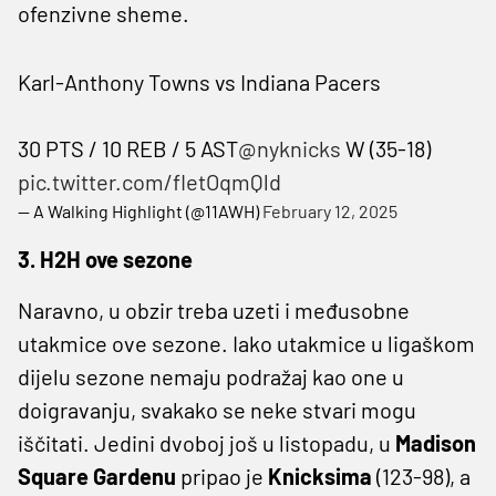
ofenzivne sheme.
Karl-Anthony Towns vs Indiana Pacers
30 PTS / 10 REB / 5 AST
@nyknicks
W (35-18)
pic.twitter.com/fIetOqmQld
— A Walking Highlight (@11AWH)
February 12, 2025
3. H2H ove sezone
Naravno, u obzir treba uzeti i međusobne
utakmice ove sezone. Iako utakmice u ligaškom
dijelu sezone nemaju podražaj kao one u
doigravanju, svakako se neke stvari mogu
iščitati. Jedini dvoboj još u listopadu, u
Madison
Square Gardenu
pripao je
Knicksima
(123-98), a