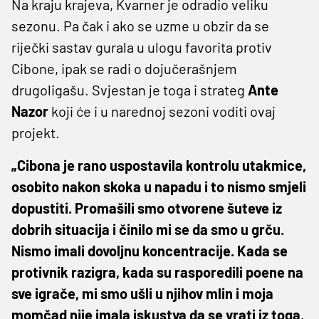
Na kraju krajeva, Kvarner je odradio veliku
sezonu. Pa čak i ako se uzme u obzir da se
riječki sastav gurala u ulogu favorita protiv
Cibone, ipak se radi o dojučerašnjem
drugoligašu. Svjestan je toga i strateg
Ante
Nazor
koji će i u narednoj sezoni voditi ovaj
projekt.
„Cibona je rano uspostavila kontrolu utakmice,
osobito nakon skoka u napadu i to nismo smjeli
dopustiti. Promašili smo otvorene šuteve iz
dobrih situacija i činilo mi se da smo u grču.
Nismo imali dovoljnu koncentracije. Kada se
protivnik razigra, kada su rasporedili poene na
sve igrače, mi smo ušli u njihov mlin i moja
momčad nije imala iskustva da se vrati iz toga.