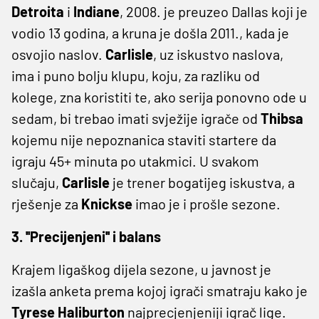
Detroita
i
Indiane
, 2008. je preuzeo Dallas koji je
vodio 13 godina, a kruna je došla 2011., kada je
osvojio naslov.
Carlisle
, uz iskustvo naslova,
ima i puno bolju klupu, koju, za razliku od
kolege, zna koristiti te, ako serija ponovno ode u
sedam, bi trebao imati svježije igrače od
Thibsa
kojemu nije nepoznanica staviti startere da
igraju 45+ minuta po utakmici. U svakom
slučaju,
Carlisle
je trener bogatijeg iskustva, a
rješenje za
Knickse
imao je i prošle sezone.
3. ''Precijenjeni'' i balans
Krajem ligaškog dijela sezone, u javnost je
izašla anketa prema kojoj igrači smatraju kako je
Tyrese Haliburton
najprecjenjeniji igrač lige.