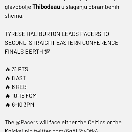
glavobolje
Thibodeau
u slaganju obrambenih
shema.
TYRESE HALIBURTON LEADS PACERS TO
SECOND-STRAIGHT EASTERN CONFERENCE
FINALS BERTH 💯
🔥 31 PTS
🔥 8 AST
🔥 6 REB
🔥 10-15 FGM
🔥 6-10 3PM
The
@Pacers
will face either the Celtics or the
Knicks!
pic.twitter.com/6qAL2wOtk4