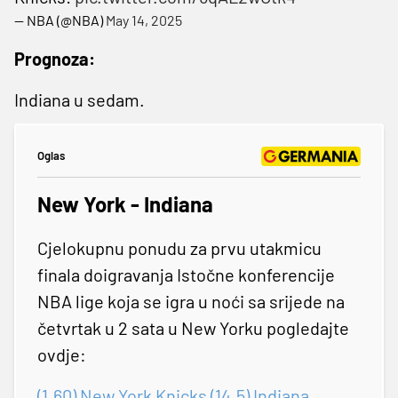
— NBA (@NBA)
May 14, 2025
Prognoza:
Indiana u sedam.
Oglas
New York - Indiana
Cjelokupnu ponudu za prvu utakmicu
finala doigravanja Istočne konferencije
NBA lige koja se igra u noći sa srijede na
četvrtak u 2 sata u New Yorku pogledajte
ovdje:
(1.60) New York Knicks (14.5) Indiana