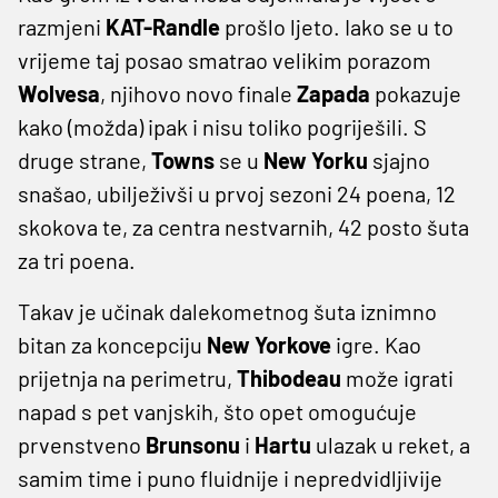
razmjeni
KAT-Randle
prošlo ljeto. Iako se u to
vrijeme taj posao smatrao velikim porazom
Wolvesa
, njihovo novo finale
Zapada
pokazuje
kako (možda) ipak i nisu toliko pogriješili. S
druge strane,
Towns
se u
New Yorku
sjajno
snašao, ubilježivši u prvoj sezoni 24 poena, 12
skokova te, za centra nestvarnih, 42 posto šuta
za tri poena.
Takav je učinak dalekometnog šuta iznimno
bitan za koncepciju
New Yorkove
igre. Kao
prijetnja na perimetru,
Thibodeau
može igrati
napad s pet vanjskih, što opet omogućuje
prvenstveno
Brunsonu
i
Hartu
ulazak u reket, a
samim time i puno fluidnije i nepredvidljivije