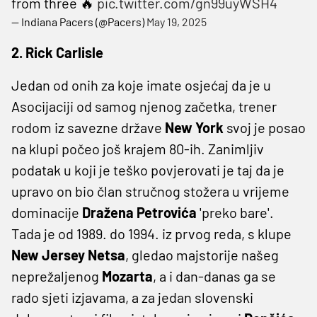
from three 🔥
pic.twitter.com/gn99uyWSH4
— Indiana Pacers (@Pacers)
May 19, 2025
2. Rick Carlisle
Jedan od onih za koje imate osjećaj da je u
Asocijaciji od samog njenog začetka, trener
rodom iz savezne države
New York
svoj je posao
na klupi počeo još krajem 80-ih. Zanimljiv
podatak u koji je teško povjerovati je taj da je
upravo on bio član stručnog stožera u vrijeme
dominacije
Dražena Petrovića
'preko bare'.
Tada je od 1989. do 1994. iz prvog reda, s klupe
New Jersey Netsa
, gledao majstorije našeg
neprežaljenog
Mozarta
, a i dan-danas ga se
rado sjeti izjavama, a za jedan slovenski