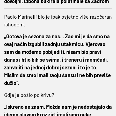
dovoljni, Cibona bukirala polufinale sa Zadrom
Paolo Marinelli bio je ipak osjetno više razočaran
ishodom.
„Gotova je sezona za nas... Žao mi je da smo na
ovaj način izgubili zadnju utakmicu. Vjerovao
sam da možemo pobijediti, nisam bio pravi
danas i htio bih se svima, i treneru i momčadi,
zahvaliti na jednoj dobroj sezoni i to je to.
Mislim da smo imali svoju šansu i ne bih previše
dužio“.
Gdje je pošlo po krivu?
„Iskreno ne znam. Možda nam je nedostajalo da
idemo glavom kroz zid, imali smo neke