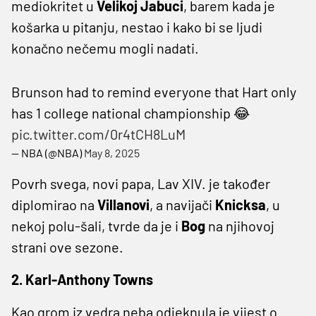
mediokritet u
Velikoj Jabuci
, barem kada je
košarka u pitanju, nestao i kako bi se ljudi
konačno nečemu mogli nadati.
Brunson had to remind everyone that Hart only
has 1 college national championship 😂
pic.twitter.com/0r4tCH8LuM
— NBA (@NBA)
May 8, 2025
Povrh svega, novi papa, Lav XIV. je također
diplomirao na
Villanovi
, a navijači
Knicksa
, u
nekoj polu-šali, tvrde da je i
Bog
na njihovoj
strani ove sezone.
2. Karl-Anthony Towns
Kao grom iz vedra neba odjeknula je vijest o