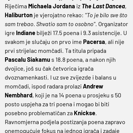
Riječima
Michaela Jordana
iz
The Last Dancea
,
Haliburton
je vjerojatno rekao:
''To je bilo sve što
sam trebao. Shvatio sam to osobno''
. Organizator
igre
Indiane
bilježi 17.5 poena i 9.3 asistencije. U
svakom je slučaju on prvo ime
Pacersa
, ali nije
prvi strijelac momčadi. Ta titula pripada
Pascalu Siakamu
s 18.8 poena, a nakon njih
dvojice, još su čak četvorica igrača
dvoznamenkasti. I uz sve zvijezde i balans u
momčadi, ispod radara prolazi
Andrew
Nembhard
, koji je na 14 poena u prosjeku s 50
posto uspjeha za tri poena i mogao bi biti
posebno problematičan za
Knickse
.
Ravnomjerna podjela postizanja poena zapravo
onemogućuje fokus na jednog igrača i zadaje