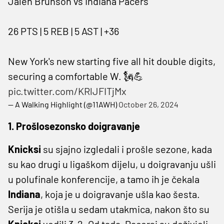
Jalen Brunson vs Indiana Pacers
26 PTS | 5 REB | 5 AST | +36
New York's new starting five all hit double digits,
securing a comfortable W. 🗽💪
pic.twitter.com/KRlJFITjMx
— A Walking Highlight (@11AWH)
October 26, 2024
1. Prošlosezonsko doigravanje
Knicksi
su sjajno izgledali i prošle sezone, kada
su kao drugi u ligaškom dijelu, u doigravanju ušli
u polufinale konferencije, a tamo ih je čekala
Indiana
, koja je u doigravanje ušla kao šesta.
Serija je otišla u sedam utakmica, nakon što su
Knicksi
vodili 3-2. Od tada, Pacersi su doživjeli