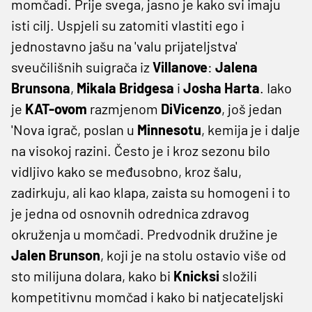
momčadi. Prije svega, jasno je kako svi imaju
isti cilj. Uspjeli su zatomiti vlastiti ego i
jednostavno jašu na 'valu prijateljstva'
sveučilišnih suigrača iz
Villanove
:
Jalena
Brunsona
,
Mikala Bridgesa
i
Josha Harta
. Iako
je
KAT-ovom
razmjenom
DiVicenzo
, još jedan
'Nova igrač, poslan u
Minnesotu
, kemija je i dalje
na visokoj razini. Često je i kroz sezonu bilo
vidljivo kako se međusobno, kroz šalu,
zadirkuju, ali kao klapa, zaista su homogeni i to
je jedna od osnovnih odrednica zdravog
okruženja u momčadi. Predvodnik družine je
Jalen Brunson
, koji je na stolu ostavio više od
sto milijuna dolara, kako bi
Knicksi
složili
kompetitivnu momčad i kako bi natjecateljski