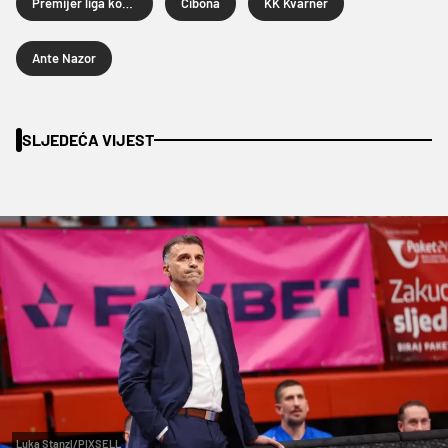
Premijer liga košarkaša
Cibona
KK Kvarner
Ante Nazor
SLJEDEĆA VIJEST
Luka Stanzl/PIXSELL