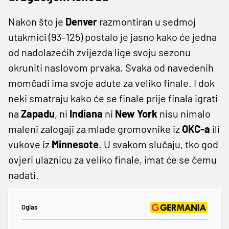
Nakon što je
Denver
razmontiran u sedmoj
utakmici (93–125) postalo je jasno kako će jedna
od nadolazećih zvijezda lige svoju sezonu
okruniti naslovom prvaka. Svaka od navedenih
momčadi ima svoje adute za veliko finale. I dok
neki smatraju kako će se finale prije finala igrati
na
Zapadu
, ni
Indiana
ni
New York
nisu nimalo
maleni zalogaji za mlade gromovnike iz
OKC-a
ili
vukove iz
Minnesote
. U svakom slučaju, tko god
ovjeri ulaznicu za veliko finale, imat će se čemu
nadati.
Oglas