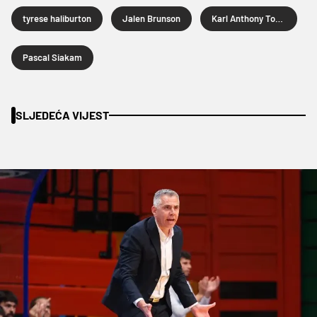
tyrese haliburton
Jalen Brunson
Karl Anthony Towns
Pascal Siakam
SLJEDEĆA VIJEST