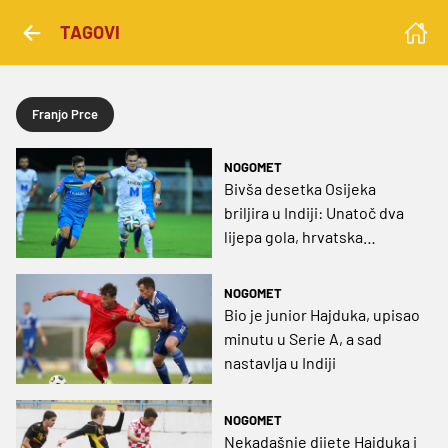
TAGOVI
Franjo Prce
NOGOMET
Bivša desetka Osijeka
briljira u Indiji: Unatoč dva
lijepa gola, hrvatska
kolonija pala na posljednje
mjesto (VIDEO)
NOGOMET
Bio je junior Hajduka, upisao
minutu u Serie A, a sad
nastavlja u Indiji
NOGOMET
Nekadašnje dijete Hajduka i