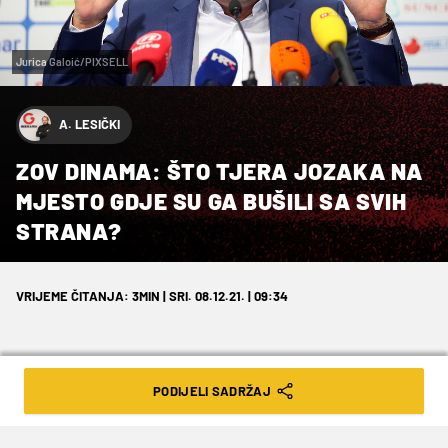
Jurica Galoić/PIXSELL
A. LESIČKI
ZOV DINAMA: ŠTO TJERA JOZAKA NA
MJESTO GDJE SU GA BUŠILI SA SVIH
STRANA?
VRIJEME ČITANJA: 3MIN | SRI. 08.12.21. | 09:34
PODIJELI SADRŽAJ
Novi sportski direktor Dinama ima