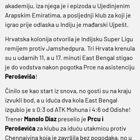
akademiju, iza njega je i epizoda u Ujedinjenim
Arapskim Emiratima, a posljednji klub za koji je
igrao prije odlaska u Indiju je mađarski Ujpešt.
Hrvatska kolonija otvorila je Indijsku Super Ligu
remijem protiv Jamshedpura. Tri Hrvata krenula
su u udarnih 11, a u 17. minuti East Bengal stigao
je do vodstva nakon pogotka Prce na asistenciju
Peroševiša
!
Činilo se kao start iz snova, no gosti su na kraju
izvukli bod, a u iduća dva kola East Bengal
izgubio je s 0:3 od ATK Mohuna i 4:6 od Odishe!
Trener
Manolo Diaz
preselio je
Prcu i
Peroševića
za klubu za iduću utakmicu protiv
Chennaiyina koja je završila bez pogodaka, no u