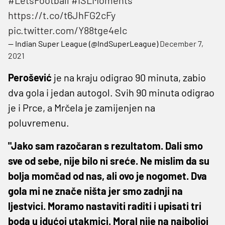
https://t.co/t6JhFG2cFy
pic.twitter.com/Y88tge4elc
— Indian Super League (@IndSuperLeague)
December 7,
2021
Perošević
je na kraju odigrao 90 minuta, zabio
dva gola i jedan autogol. Svih 90 minuta odigrao
je i Prce, a Mrčela je zamijenjen na
poluvremenu.
"Jako sam razočaran s rezultatom. Dali smo
sve od sebe, nije bilo ni sreće. Ne mislim da su
bolja momčad od nas, ali ovo je nogomet. Dva
gola mi ne znače ništa jer smo zadnji na
ljestvici. Moramo nastaviti raditi i upisati tri
boda u idućoj utakmici. Moral nije na najboljoj