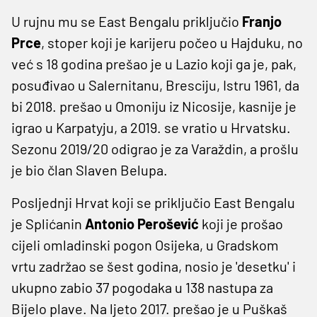
U rujnu mu se East Bengalu priključio
Franjo
Prce
, stoper koji je karijeru počeo u Hajduku, no
već s 18 godina prešao je u Lazio koji ga je, pak,
posuđivao u Salernitanu, Bresciju, Istru 1961, da
bi 2018. prešao u Omoniju iz Nicosije, kasnije je
igrao u Karpatyju, a 2019. se vratio u Hrvatsku.
Sezonu 2019/20 odigrao je za Varaždin, a prošlu
je bio član Slaven Belupa.
Posljednji Hrvat koji se priključio East Bengalu
je Splićanin
Antonio Perošević
koji je prošao
cijeli omladinski pogon Osijeka, u Gradskom
vrtu zadržao se šest godina, nosio je 'desetku' i
ukupno zabio 37 pogodaka u 138 nastupa za
Bijelo plave. Na ljeto 2017. prešao je u Puškaš