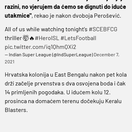
razini, no vjerujem da ćemo se dignuti do iduće
utakmice"
, rekao je nakon dvoboja Perošević.
All of us while watching tonight’s
#SCEBFCG
thriller 🤯🔥
#HeroISL
#LetsFootball
pic.twitter.com/iq1QhmQXi2
— Indian Super League (@IndSuperLeague)
December 7,
2021
Hrvatska kolonija u East Bengalu nakon pet kola
drži začelje prvenstva s dva osvojena boda i čak
14 primljenih pogodaka. U idućem kolu 12.
prosinca na domaćem terenu dočekuju Keralu
Blasters.