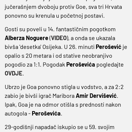
jučerašnjem dvoboju protiv Goe, sva tri Hrvata
ponovno su krenula u početnoj postavi.
Gosti su poveli u 14. fantastičnim pogotkom
Alberza Noguere
(
VIDEO
), a onda se ukazala
bivša 'desetka' Osijeka. U 26. minuti
Perošević
je
opalio s 20 metara i od stative neobranjivo
pogodio za 1:1. Pogodak
Peroševića
pogledajte
OVDJE
.
Ubrzo je Goa ponovno stigla u vodstvo, a za 2:2
zabio je bivši igrač Maribora
Amir Dervišević
.
Ipak, Goa je na odmor otišla s prednosti nakon
autogola -
Peroševića
.
29-godišnji napadač iskupio se u 59. svojim