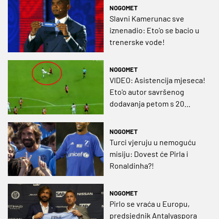
NOGOMET
Slavni Kamerunac sve
iznenadio: Eto'o se bacio u
trenerske vode!
NOGOMET
VIDEO: Asistencija mjeseca!
Eto'o autor savršenog
dodavanja petom s 20
metara
NOGOMET
Turci vjeruju u nemoguću
misiju: Dovest će Pirla i
Ronaldinha?!
NOGOMET
Pirlo se vraća u Europu,
predsjednik Antalyaspora