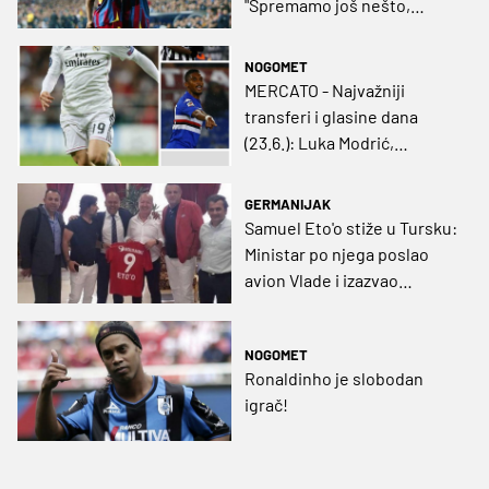
"Spremamo još nešto,
zapalit ćemo svijet!"
NOGOMET
MERCATO - Najvažniji
transferi i glasine dana
(23.6.): Luka Modrić,
šopingholičar Juve,
ministar-ultras...
GERMANIJAK
Samuel Eto'o stiže u Tursku:
Ministar po njega poslao
avion Vlade i izazvao
skandal!
NOGOMET
Ronaldinho je slobodan
igrač!