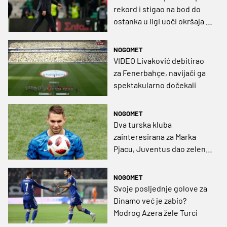
rekord i stigao na bod do
ostanka u ligi uoči okršaja s
Galatom
NOGOMET
VIDEO Livaković debitirao
za Fenerbahçe, navijači ga
spektakularno dočekali
NOGOMET
Dva turska kluba
zainteresirana za Marka
Pjacu, Juventus dao zeleno
svjetlo
NOGOMET
Svoje posljednje golove za
Dinamo već je zabio?
Modrog Azera žele Turci