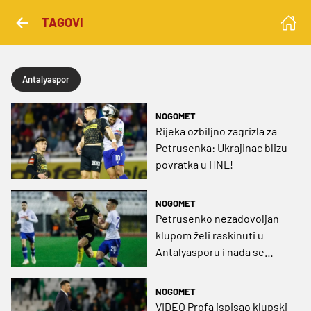
TAGOVI
Antalyaspor
NOGOMET
Rijeka ozbiljno zagrizla za
Petrusenka: Ukrajinac blizu
povratka u HNL!
NOGOMET
Petrusenko nezadovoljan
klupom želi raskinuti u
Antalyasporu i nada se
povratku kod Garcije. Što će
Hajduk sa Žaperom?
NOGOMET
VIDEO Profa ispisao klupski