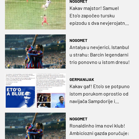
NOGOMET
Kakav majstor! Samuel
Eto'o započeo tursku
epizodu s dva nevjerojatna
gola! (VIDEO)
NOGOMET
Antalya u nevjerici, Istanbul
u strahu: Barcin legendarni
trio ponovno u istom dresu!
GERMANIJAK
Kakav gaf! Eto'o se potpuno
istom porukom oprostio od
navijača Sampdorije i
Evertona
NOGOMET
Ronaldinho ima novi klub!
Ambiciozni gazda poručuje: