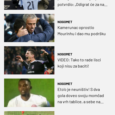
potvrdio: „Odigrat će za nas
osam utakmica“
NOGOMET
Kamerunac oprostio
Mourinhu i dao mu podršku
NOGOMET
VIDEO: Tako to rade lisci
koji nisu za baciti!
NOGOMET
Eto'o je neuništiv! S dva
gola doveo svoju momčad
na vrh tablice, a sebe na
čelo liste strijelaca (VIDEO)