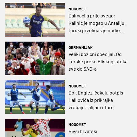
NOGOMET
Dalmacija prije svega:
Kalinić je mogao u Antaliju,
turski prvoligaš je nudio
izdašan ugovor
GERMANIJAK
Veliki božićni specijal: Od
Turske preko Bliskog istoka
sve do SAD-a
NOGOMET
Dok Englezi čekaju potpis
Halilovića iz prikrajka
vrebaju Talijani i Turci
NOGOMET
Bivši hrvatski