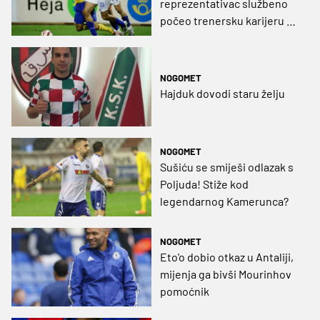
reprezentativac službeno
počeo trenersku karijeru u
uglednoj ligi
NOGOMET
Hajduk dovodi staru želju
NOGOMET
Sušiću se smiješi odlazak s
Poljuda! Stiže kod
legendarnog Kamerunca?
NOGOMET
Eto'o dobio otkaz u Antaliji,
mijenja ga bivši Mourinhov
pomoćnik