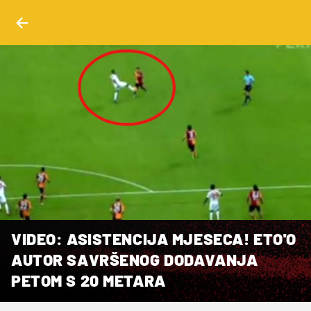
VIDEO: ASISTENCIJA MJESECA! ETO'O
AUTOR SAVRŠENOG DODAVANJA
PETOM S 20 METARA