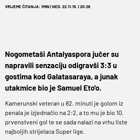
VRIJEME ČITANJA: 1MIN | NED. 22.11.15. | 20:26
Nogometaši Antalyaspora jučer su
napravili senzaciju odigravši 3:3 u
gostima kod Galatasaraya, a junak
utakmice bio je Samuel Eto'o.
Kamerunski veteran u 82. minuti je golom iz
penala je izjednačio na 2:2, a to mu je bio 10.
prvenstveni gol te se sada nalazi na vrhu liste
najboljih strijelaca Super lige.