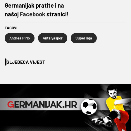
Germanijak pratite i na
našoj
Facebook
stranici!
TAGOVI
Andrea Pirlo
Antalyaspor
Super liga
SLJEDEĆA VIJEST