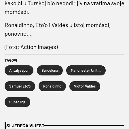
kako bi u Turskoj bio nedodirljiv na vratima svoje
momčadi.
Ronaldinho, Eto'o i Valdes u istoj momčadi,
ponovno...
(Foto: Action Images)
TAGOVI
Antalyaspor
Barcelona
Manchester United
Samuel Eto'o
Ronaldinho
Victor Valdes
Super liga
SLJEDEĆA VIJEST