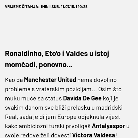
VRIJEME ČITANJA: 1MIN | SUB. 11.07.15. | 10:28
Ronaldinho, Eto'o i Valdes u istoj
momčadi, ponovno...
Kao da
Manchester
United
nema dovoljno
problema s vratarskim pozicijam... Osim što
muku muče sa status
Davida De Gee
koji je
svakim danom sve bliži prelasku u madridski
Real, sada je diljem Europe odjeknula vijest
kako ambiciozni turski prvoligaš
Antalyaspor
u
svoje redove želi dovesti
Victora Valdesa
!