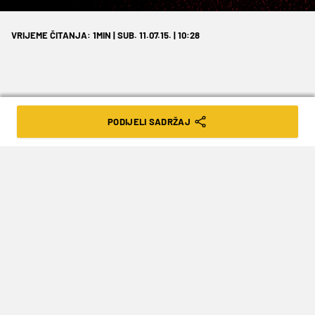
VRIJEME ČITANJA: 1MIN | SUB. 11.07.15. | 10:28
PODIJELI SADRŽAJ
Na popisu je i jedno hrvatsko ime, ono
Mateo Kovačića, dok Alen Halilović nije
našao svoje mjesto u 20 najboljih.
Za sve nogometne zaljubljenike diljem svijeta,
ujedno i strastvene ljubitelje nogometne
simulacije
Football
Manager
, skautska služba
FM jedna je od točnijih. U 95 posto slučajeva
milimetarski točno procijene sposobnosti