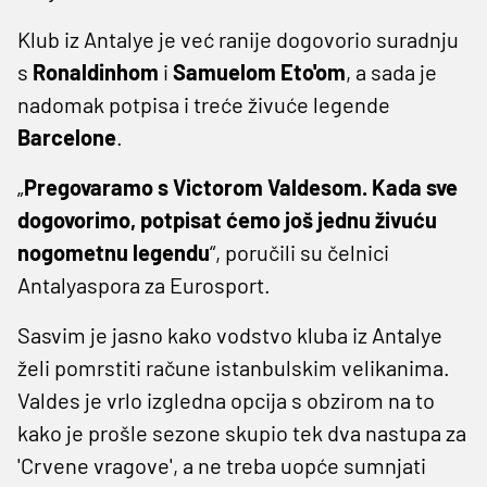
Klub iz Antalye je već ranije dogovorio suradnju
s
Ronaldinhom
i
Samuelom Eto'om
, a sada je
nadomak potpisa i treće živuće legende
Barcelone
.
„
Pregovaramo s Victorom Valdesom. Kada sve
dogovorimo, potpisat ćemo još jednu živuću
nogometnu legendu
“, poručili su čelnici
Antalyaspora za Eurosport.
Sasvim je jasno kako vodstvo kluba iz Antalye
želi pomrstiti račune istanbulskim velikanima.
Valdes je vrlo izgledna opcija s obzirom na to
kako je prošle sezone skupio tek dva nastupa za
'Crvene vragove', a ne treba uopće sumnjati