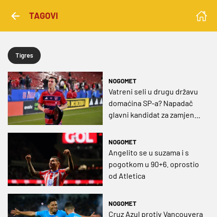
TAGOVI
Tigres
NOGOMET
Vatreni seli u drugu državu
domaćina SP-a? Napadač
glavni kandidat za zamjenu
legende Atletica
NOGOMET
Angelito se u suzama i s
pogotkom u 90+6. oprostio
od Atletica
NOGOMET
Cruz Azul protiv Vancouvera