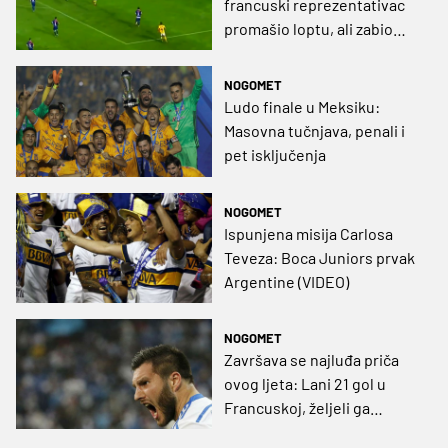
francuski reprezentativac
promašio loptu, ali zabio
predivan gol (VIDEO)
NOGOMET
Ludo finale u Meksiku:
Masovna tučnjava, penali i
pet isključenja
NOGOMET
Ispunjena misija Carlosa
Teveza: Boca Juniors prvak
Argentine (VIDEO)
NOGOMET
Završava se najluđa priča
ovog ljeta: Lani 21 gol u
Francuskoj, željeli ga
premierligaši, a on ide u -