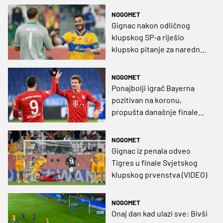
NOGOMET
Gignac nakon odličnog
klupskog SP-a riješio
klupsko pitanje za naredne
tri godine (FOTO)
NOGOMET
Ponajbolji igrač Bayerna
pozitivan na koronu,
propušta današnje finale
klupskog prvenstva
NOGOMET
Gignac iz penala odveo
Tigres u finale Svjetskog
klupskog prvenstva (VIDEO)
NOGOMET
Onaj dan kad ulazi sve: Bivši