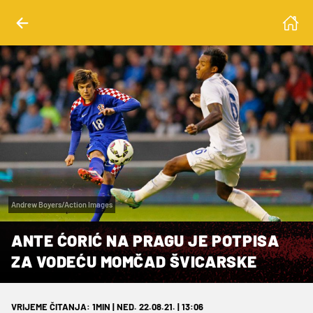
Andrew Boyers/Action Images
ANTE ĆORIĆ NA PRAGU JE POTPISA
ZA VODEĆU MOMČAD ŠVICARSKE
VRIJEME ČITANJA: 1MIN | NED. 22.08.21. | 13:06