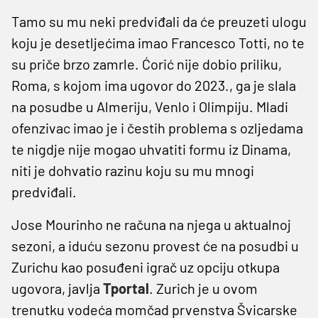
Tamo su mu neki predviđali da će preuzeti ulogu
koju je desetljećima imao Francesco Totti, no te
su priče brzo zamrle. Ćorić nije dobio priliku,
Roma, s kojom ima ugovor do 2023., ga je slala
na posudbe u Almeriju, Venlo i Olimpiju. Mladi
ofenzivac imao je i čestih problema s ozljedama
te nigdje nije mogao uhvatiti formu iz Dinama,
niti je dohvatio razinu koju su mu mnogi
predviđali.
Jose Mourinho ne računa na njega u aktualnoj
sezoni, a iduću sezonu provest će na posudbi u
Zurichu kao posuđeni igrač uz opciju otkupa
ugovora, javlja
Tportal
. Zurich je u ovom
trenutku vodeća momčad prvenstva Švicarske