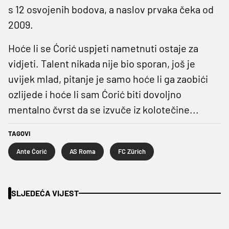
s 12 osvojenih bodova, a naslov prvaka čeka od
2009.
Hoće li se Ćorić uspjeti nametnuti ostaje za
vidjeti. Talent nikada nije bio sporan, još je
uvijek mlad, pitanje je samo hoće li ga zaobići
ozlijede i hoće li sam Ćorić biti dovoljno
mentalno čvrst da se izvuče iz kolotečine...
TAGOVI
Ante Ćorić
AS Roma
FC Zürich
SLJEDEĆA VIJEST