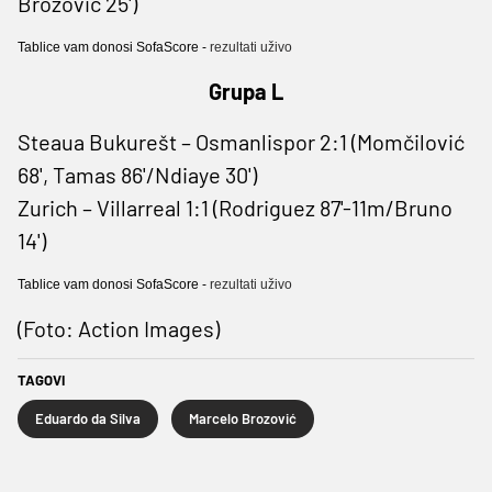
Brozović 25')
Tablice vam donosi SofaScore -
rezultati uživo
Grupa L
Steaua Bukurešt – Osmanlispor 2:1 (Momčilović
68', Tamas 86'/Ndiaye 30')
Zurich – Villarreal 1:1 (Rodriguez 87'-11m/Bruno
14')
Tablice vam donosi SofaScore -
rezultati uživo
(Foto: Action Images)
TAGOVI
Eduardo da Silva
Marcelo Brozović