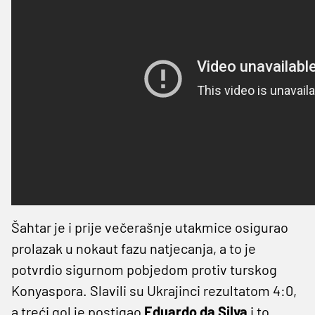
Šahtar je i prije večerašnje utakmice osigurao
prolazak u nokaut fazu natjecanja, a to je
potvrdio sigurnom pobjedom protiv turskog
Konyaspora. Slavili su Ukrajinci rezultatom 4:0,
a treći gol je postigao
Eduardo
da
Silva
i to