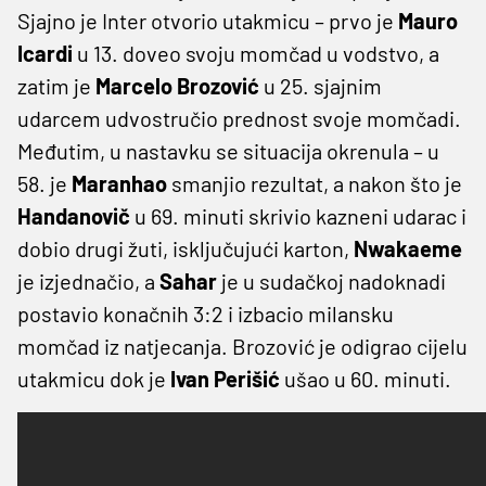
Sjajno je Inter otvorio utakmicu – prvo je
Mauro
Icardi
u 13. doveo svoju momčad u vodstvo, a
zatim je
Marcelo
Brozović
u 25. sjajnim
udarcem udvostručio prednost svoje momčadi.
Međutim, u nastavku se situacija okrenula – u
58. je
Maranhao
smanjio rezultat, a nakon što je
Handanovič
u 69. minuti skrivio kazneni udarac i
dobio drugi žuti, isključujući karton,
Nwakaeme
je izjednačio, a
Sahar
je u sudačkoj nadoknadi
postavio konačnih 3:2 i izbacio milansku
momčad iz natjecanja. Brozović je odigrao cijelu
utakmicu dok je
Ivan
Perišić
ušao u 60. minuti.