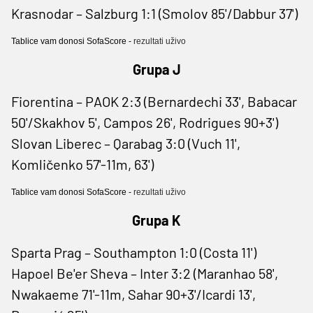
Krasnodar – Salzburg 1:1 (Smolov 85'/Dabbur 37')
Tablice vam donosi SofaScore -
rezultati uživo
Grupa J
Fiorentina – PAOK 2:3 (Bernardechi 33', Babacar
50'/Skakhov 5', Campos 26', Rodrigues 90+3')
Slovan Liberec – Qarabag 3:0 (Vuch 11',
Komličenko 57'-11m, 63')
Tablice vam donosi SofaScore -
rezultati uživo
Grupa K
Sparta Prag – Southampton 1:0 (Costa 11')
Hapoel Be'er Sheva – Inter 3:2 (Maranhao 58',
Nwakaeme 71'-11m, Sahar 90+3'/Icardi 13',