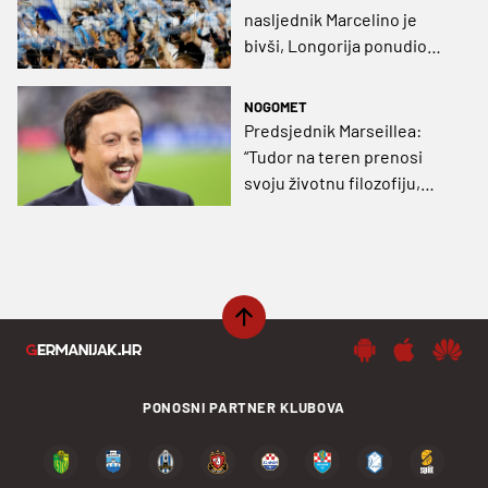
nasljednik Marcelino je
bivši, Longorija ponudio
ostavku!
NOGOMET
Predsjednik Marseillea:
“Tudor na teren prenosi
svoju životnu filozofiju,
podigao je razinu kluba, ne
mora ispuniti ciljeve da bi
ostao na klupi”
PONOSNI PARTNER KLUBOVA