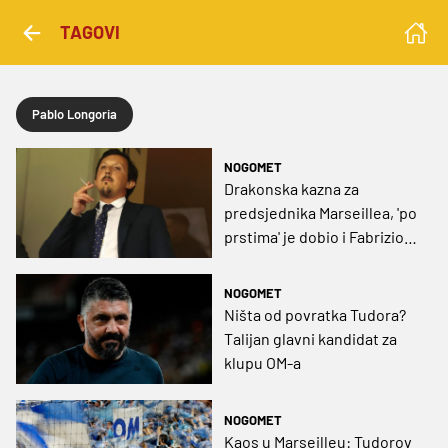
TAGOVI
Pablo Longoria
NOGOMET
Drakonska kazna za
predsjednika Marseillea, 'po
prstima' je dobio i Fabrizio
Ravanelli
NOGOMET
Ništa od povratka Tudora?
Talijan glavni kandidat za
klupu OM-a
NOGOMET
Kaos u Marseilleu: Tudorov