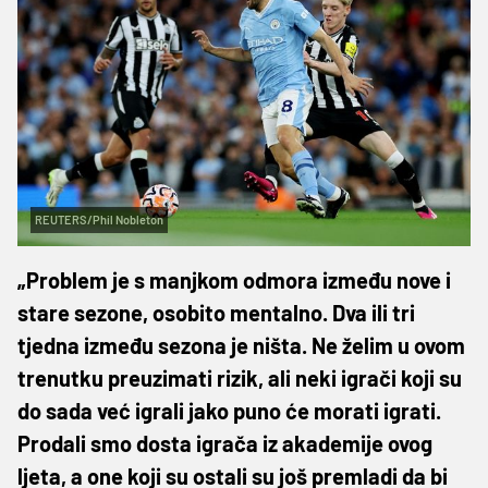
REUTERS/Phil Nobleton
„Problem je s manjkom odmora između nove i
stare sezone, osobito mentalno. Dva ili tri
tjedna između sezona je ništa. Ne želim u ovom
trenutku preuzimati rizik, ali neki igrači koji su
do sada već igrali jako puno će morati igrati.
Prodali smo dosta igrača iz akademije ovog
ljeta, a one koji su ostali su još premladi da bi