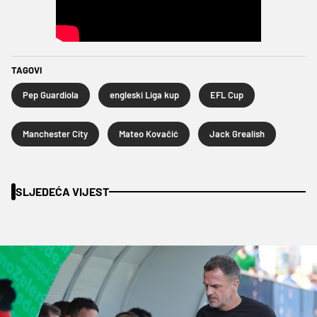
TAGOVI
Pep Guardiola
engleski Liga kup
EFL Cup
Manchester City
Mateo Kovačić
Jack Grealish
SLJEDEĆA VIJEST