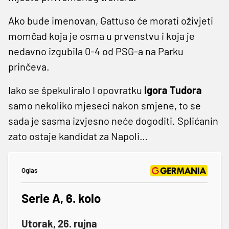
Ako bude imenovan, Gattuso će morati oživjeti
momčad koja je osma u prvenstvu i koja je
nedavno izgubila 0-4 od PSG-a na Parku
prinčeva.
Iako se špekuliralo I opovratku
Igora Tudora
samo nekoliko mjeseci nakon smjene, to se
sada je sasma izvjesno neće dogoditi. Splićanin
zato ostaje kandidat za Napoli…
Oglas
Serie A, 6. kolo
Utorak, 26. rujna