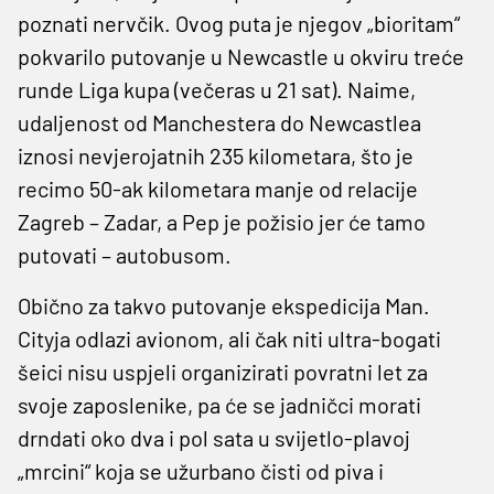
poznati nervčik. Ovog puta je njegov „bioritam“
pokvarilo putovanje u Newcastle u okviru treće
runde Liga kupa (večeras u 21 sat). Naime,
udaljenost od Manchestera do Newcastlea
iznosi nevjerojatnih 235 kilometara, što je
recimo 50-ak kilometara manje od relacije
Zagreb – Zadar, a Pep je požisio jer će tamo
putovati – autobusom.
Obično za takvo putovanje ekspedicija Man.
Cityja odlazi avionom, ali čak niti ultra-bogati
šeici nisu uspjeli organizirati povratni let za
svoje zaposlenike, pa će se jadničci morati
drndati oko dva i pol sata u svijetlo-plavoj
„mrcini“ koja se užurbano čisti od piva i