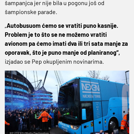
šampanjca jer nije bila u pogonu još od
šampionske parade.
„
Autobusuom ćemo se vratiti puno kasnije.
Problem je to što se ne možemo vratiti
avionom pa ćemo imati dva ili tri sata manje za
oporavak, što je puno manje od planiranog“,
izjadao se Pep okupljenim novinarima.
REUTERS/Molly Darlington