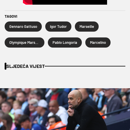
TAGOVI
Gennaro Gattuso
Igor Tudor
Marseille
Olympique Marseille
Pablo Longoria
Marcelino
SLJEDEĆA VIJEST