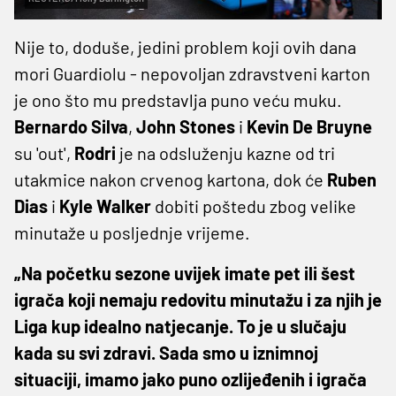
Nije to, doduše, jedini problem koji ovih dana
mori Guardiolu - nepovoljan zdravstveni karton
je ono što mu predstavlja puno veću muku.
Bernardo
Silva
,
John
Stones
i
Kevin
De
Bruyne
su 'out',
Rodri
je na odsluženju kazne od tri
utakmice nakon crvenog kartona, dok će
Ruben
Dias
i
Kyle
Walker
dobiti poštedu zbog velike
minutaže u posljednje vrijeme.
„Na početku sezone uvijek imate pet ili šest
igrača koji nemaju redovitu minutažu i za njih je
Liga kup idealno natjecanje. To je u slučaju
kada su svi zdravi. Sada smo u iznimnoj
situaciji, imamo jako puno ozlijeđenih i igrača