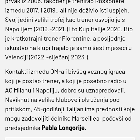
prvak iz 2006. također je trenirao Rossonere
između 2017. i 2019., ali nije doživio isti uspjeh.
Svoj jedini veliki trofej kao trener osvojio je s
Napolijem (2019.-2021.) i to Kup Italije 2020. Bio
je kratkotrajni trener Fiorentine, a posljednje
iskustvo na klupi trajalo je samo šest mjeseci u
Valenciji (2022.-siječanj 2023.).
Kontakti između OM-a i bivšeg veznog igrača
koji je postao trener, a koji je posebno radio u
AC Milanu i Napoliju, dobro su uznapredovali.
Naviknut na velike klubove i okruženja pod
pritiskom, 45-godišnji Talijan ima prednosti koje
mogu zadovoljiti čelnike Marseillea, počevši od
predsjednika
Pabla Longorije
.