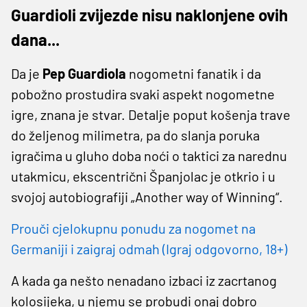
Guardioli zvijezde nisu naklonjene ovih
dana...
Da je
Pep
Guardiola
nogometni fanatik i da
pobožno prostudira svaki aspekt nogometne
igre, znana je stvar. Detalje poput košenja trave
do željenog milimetra, pa do slanja poruka
igračima u gluho doba noći o taktici za narednu
utakmicu, ekscentrični Španjolac je otkrio i u
svojoj autobiografiji „Another way of Winning“.
Prouči cjelokupnu ponudu za nogomet na
Germaniji i zaigraj odmah (Igraj odgovorno, 18+)
A kada ga nešto nenadano izbaci iz zacrtanog
kolosijeka, u njemu se probudi onaj dobro