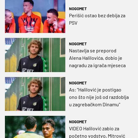
NOGOMET
Perišić ostao bez debija za
PSV
NOGOMET
Nastavlja se preporod
Alena Halilovića, dobio je
nagradu za igrača mjeseca
NOGOMET
As: “Halilović je postigao
ono što nije još od razdoblja
u zagrebačkom Dinamu"
NOGOMET
VIDEO Halilović zabio za
početno vodstvo, Mitrović