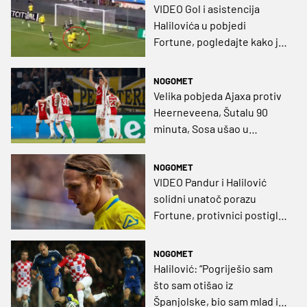
VIDEO Gol i asistencija
Halilovića u pobjedi
Fortune, pogledajte kako je
zakucao loptu pod gredu
NOGOMET
Velika pobjeda Ajaxa protiv
Heerneveena, Šutalu 90
minuta, Sosa ušao u
završnici
NOGOMET
VIDEO Pandur i Halilović
solidni unatoč porazu
Fortune, protivnici postigli
rekord
NOGOMET
Halilović: “Pogriješio sam
što sam otišao iz
Španjolske, bio sam mlad i