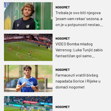
domaćine
NOGOMET
Trebala je ovo biti njegova
'jesam vam rekao' sezona, a
on je u potpunosti nestao:
Je li netko vidio Alena
Halilovića?
NOGOMET
VIDEO Bomba mladog
Vatrenog: Luka Tunjić zabio
fantastičan gol samo
nekoliko minuta nakon
ulaska s klupe
NOGOMET
Farmaceuti vratili bivšeg
napadača Gorice i Rijeke u
domaći nogomet
NOGOMET