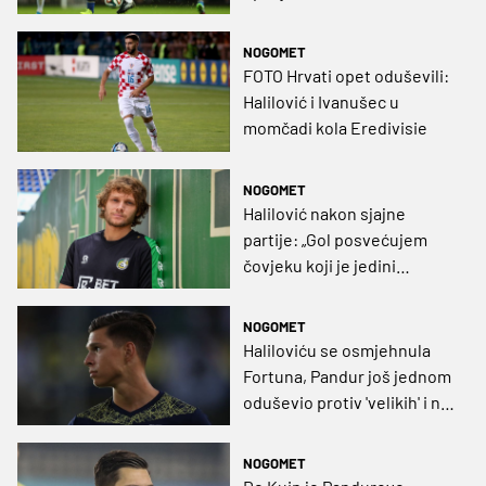
nestrpljiv, a Messi me
podučavao na svakom
NOGOMET
treningu”
FOTO Hrvati opet oduševili:
Halilović i Ivanušec u
momčadi kola Eredivisie
NOGOMET
Halilović nakon sjajne
partije: „Gol posvećujem
čovjeku koji je jedini
vjerovao u mene“
NOGOMET
Haliloviću se osmjehnula
Fortuna, Pandur još jednom
oduševio protiv 'velikih' i na
sebe skrenuo pozornost
izbornika!
NOGOMET