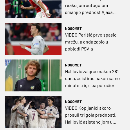
reakcijom autogolom
smanjio prednost Ajaxa,
Kopljanici ipak slavili
NOGOMET
VIDEO Perišić prvo spasio
mrežu, a onda zabio u
pobjedi PSV-a
NOGOMET
Halilović zaigrao nakon 281
dana, asistirao nakon samo
minute u igri pa poručio:
„Najteže razdoblje u mom
životu"
NOGOMET
VIDEO Kopljanici skoro
prosuli tri gola prednosti,
Halilović asistencijom u
nadoknadi šokirao