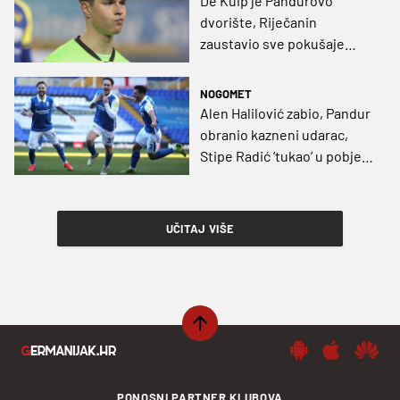
De Kuip je Pandurovo
dvorište, Riječanin
zaustavio sve pokušaje
prvaka, za Fortunu debitirao
Halilović
NOGOMET
Alen Halilović zabio, Pandur
obranio kazneni udarac,
Stipe Radić ‘tukao’ u pobjedi
nad kultnim londonskim
klubom
UČITAJ VIŠE
PONOSNI PARTNER KLUBOVA