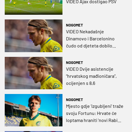
VIDEO Ajax dostigao PSV
NOGOMET
VIDEO Nekadašnje
Dinamovo i Barcelonino
čudo od djeteta dobilo
dokumentarac
NOGOMET
VIDEO Dvije asistencije
“hrvatskog mađioničara”,
ocijenjen s 8,6
NOGOMET
Mjesto gdje 'izgubljeni' traže
svoju Fortunu: Hrvate će
loptama hraniti 'novi Rabiot',
potpisao je do 2027.