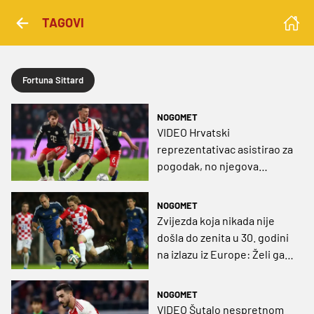
TAGOVI
Fortuna Sittard
NOGOMET
VIDEO Hrvatski
reprezentativac asistirao za
pogodak, no njegova
momčad šokirana u
nadoknadi
NOGOMET
Zvijezda koja nikada nije
došla do zenita u 30. godini
na izlazu iz Europe: Želi ga
klub velikih hrvatskih
trenera
NOGOMET
VIDEO Šutalo nespretnom