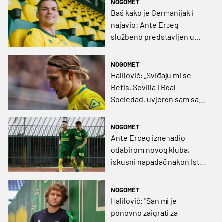
NOGOMET
Baš kako je Germanijak i
najavio: Ante Erceg
službeno predstavljen u
novom klubu
NOGOMET
Halilović: „Sviđaju mi se
Betis, Sevilla i Real
Sociedad, uvjeren sam sam
da bih se sjajno snašao u
takvim momčadima“
NOGOMET
Ante Erceg iznenadio
odabirom novog kluba,
iskusni napadač nakon Istre
1961 odlazi u Eredivisie!?
NOGOMET
Halilović: "San mi je
ponovno zaigrati za