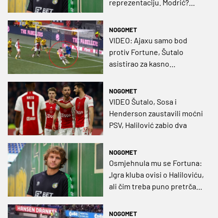
reprezentaciju. Modrić?
Jedan od najboljih u
povijesti i nije mi jasno da
NOGOMET
ljudi sumnjaju u njega"
VIDEO: Ajaxu samo bod
protiv Fortune, Šutalo
asistirao za kasno
izjednačenje
NOGOMET
VIDEO Šutalo, Sosa i
Henderson zaustavili moćni
PSV, Halilović zabio dva
NOGOMET
Osmjehnula mu se Fortuna:
„Igra kluba ovisi o Haliloviću,
ali čim treba puno pretrčati,
to mu je problem“
NOGOMET