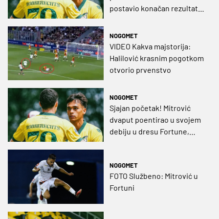
postavio konačan rezultat u
pobjedi Fortune
NOGOMET
VIDEO Kakva majstorija:
Halilović krasnim pogotkom
otvorio prvenstvo
NOGOMET
Sjajan početak! Mitrović
dvaput poentirao u svojem
debiju u dresu Fortune,
igrali Erceg i Halilović
NOGOMET
FOTO Službeno: Mitrović u
Fortuni