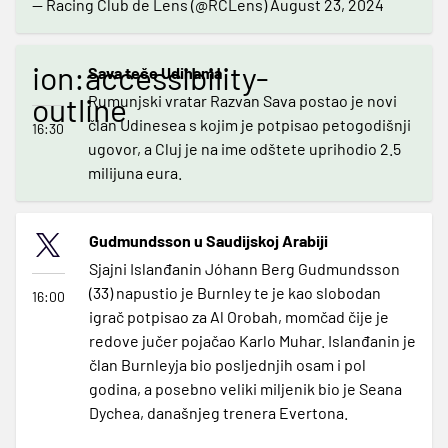
— Racing Club de Lens (@RCLens)
August 23, 2024
ion:accessibility-
Sava teče Udinama
outline
Rumunjski vratar Razvan Sava postao je novi
član Udinesea s kojim je potpisao petogodišnji
16:30
ugovor, a Cluj je na ime odštete uprihodio 2.5
milijuna eura.
Gudmundsson u Saudijskoj Arabiji
Sjajni Islanđanin Jóhann Berg Gudmundsson
(33) napustio je Burnley te je kao slobodan
16:00
igrač potpisao za Al Orobah, momčad čije je
redove jučer pojačao Karlo Muhar. Islanđanin je
član Burnleyja bio posljednjih osam i pol
godina, a posebno veliki miljenik bio je Seana
Dychea, današnjeg trenera Evertona.