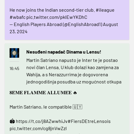
He now joins the Indian second-tier club.
#ileague
#wbafc
pic.twitter.com/pklEwYKDhC
— English Players Abroad (@EnglishAbroad1)
August
23, 2024
Nesuđeni napadač Dinama u Lensu!
Martin Satriano napusto je Inter te je postao
novi član Lensa. U klub dolazi kao zamjena za
16:45
Wahija, a s Nerazzurrima je dogovorena
jednogodišnja posudba uz mogućnost otkupa
𝟖𝐄̀𝐌𝐄 𝐅𝐋𝐀𝐌𝐌𝐄 𝐀𝐋𝐋𝐔𝐌𝐄́𝐄 🔥
Martin Satriano, le compatible 🇺🇾
🏟️
https://t.co/j8AZwwhiJv
#FiersDEtreLensois
pic.twitter.com/cg8jnVwZzI