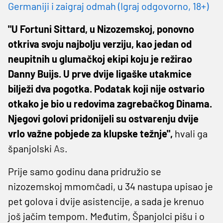
Germaniji i zaigraj odmah (Igraj odgovorno, 18+)
"U Fortuni Sittard, u Nizozemskoj, ponovno
otkriva svoju najbolju verziju, kao jedan od
neupitnih u glumačkoj ekipi koju je režirao
Danny Buijs. U prve dvije ligaške utakmice
bilježi dva pogotka. Podatak koji nije ostvario
otkako je bio u redovima zagrebačkog Dinama.
Njegovi golovi pridonijeli su ostvarenju dvije
vrlo važne pobjede za klupske težnje",
hvali ga
španjolski
As
.
Prije samo godinu dana pridružio se
nizozemskoj mmomčadi, u 34 nastupa upisao je
pet golova i dvije asistencije, a sada je krenuo
još jačim tempom. Međutim, Španjolci pišu i o