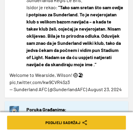
Sunderlanda Regis Le Bris.
Isidor je rekao:
"Tako sam sretan što sam ovdje
i potpisao za Sunderland. To je nevjerojatan
klub s velikom bazom navijača – a kada te
takav klub želi, osjećaj je nevjerojatan. Nisam
oklijevao. Bila je to prirodna odluka. Oduvijek
sam znao da je Sunderland veliki klub, tako da
jedva čekam da počnem i vidim pun Stadium
of Light. Nadam se da ću uspjeti natjerati
navijače da skandiraju moje ime .”
Welcome to Wearside, Wilson! 🏐🏖️
pic.twitter.com/kw9CVR4Sz3
— Sunderland AFC (@SunderlandAFC)
August 23, 2024
Poruka Građanima:
“Mojih sedam godina u Manchester Cityju bilo
PODIJELI SADRŽAJ
je vrijeme čistog zadovoljstva za mene, kako
14:30
na terenu tako i izvan njega. Rastao sam kao