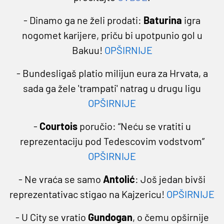
- Dinamo ga ne želi prodati:
Baturina
igra
nogomet karijere, priču bi upotpunio gol u
Bakuu!
OPŠIRNIJE
- Bundesligaš platio milijun eura za Hrvata, a
sada ga žele 'trampati' natrag u drugu ligu
OPŠIRNIJE
-
Courtois
poručio: “Neću se vratiti u
reprezentaciju pod Tedescovim vodstvom”
OPŠIRNIJE
- Ne vraća se samo
Antolić
: Još jedan bivši
reprezentativac stigao na Kajzericu!
OPŠIRNIJE
- U City se vratio
Gundogan
, o čemu opširnije