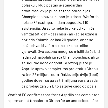
dolasku u klub postao je standardan
prvotimac, dvije pune sezone odradio je u
Championshipu, a ukupno je u dresu Watforda
upisao 86 nastupa, sedam pogodaka i 10
asistencija. Da su to neke brojke od kojih će
vam zastati dah - baš i nisu - ali kad se uzme u
obzir da Kolumbijac ima 20 godina, onda se
može shvatiti zašto su mu u klubu toliko
vjerovali. Ove sezone mnogi su mislili da će biti
jedan od najboljih igrača Championshipa, ali to
se sigurno neće dogoditi, a razlog je što je
Asprilla upravo kompletirao prelazak u Gironu
za čak 25 milijuna eura. Dakle, prije dvije (i pol)
godine doveli su ga za tri milijuna eura, a sada
ga prodaju za 25!? E to se zove čudo od posla!
Watford FC confirms that Yáser Asprilla has completed
a permanent transfer to Girona for an undisclosed fee.