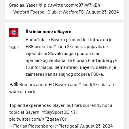
Gracias, Yáser 💛
pic.twitter.com/d871W7ikDh
— Watford Football Club (@WatfordFC)
August 23, 2024
Škriniar neće u Bayern
Budući da je Bayern prodao De Ligta, a da je
PSG prekrižio Milana Škriniara, pojavila se
18:00
vijest da bi Slovak mogao postati član
njemačkog velikana, ali Florian Plettenberg je
tu informaciju demantirao. Bayern, dakle, nije
zainteresiran za sjajnog stopera PSG-a.
🚨🔴 Rumors about FC Bayern and Milan
#Skriniar
are
wide of mark!
Top and experienced player, but he’s currently not a
topic at Bayern.
@SkySportDE
🇸🇰
pic.twitter.com/XFZqaa4YCr
— Florian Plettenberg (@Plettigoal)
August 23, 2024