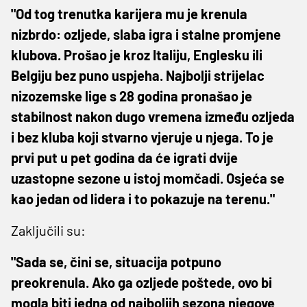
"Od tog trenutka karijera mu je krenula
nizbrdo: ozljede, slaba igra i stalne promjene
klubova. Prošao je kroz Italiju, Englesku ili
Belgiju bez puno uspjeha. Najbolji strijelac
nizozemske lige s 28 godina pronašao je
stabilnost nakon dugo vremena između ozljeda
i bez kluba koji stvarno vjeruje u njega. To je
prvi put u pet godina da će igrati dvije
uzastopne sezone u istoj momčadi. Osjeća se
kao jedan od lidera i to pokazuje na terenu."
Zaključili su:
"Sada se, čini se, situacija potpuno
preokrenula. Ako ga ozljede poštede, ovo bi
mogla biti jedna od najboljih sezona njegove