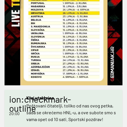
ion:checkmark-
Kraj utakmice
outline
Poštovani čitatelji, toliko od nas ovog petka,
sada se okrećemo HNL-u, a ove subote smo s
20:00
vama opet od 10 sati. Sportski pozdrav!