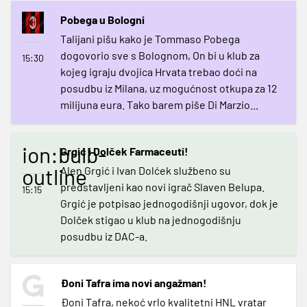
Pobega u Bologni
Talijani pišu kako je Tommaso Pobega
dogovorio sve s Bolognom, On bi u klub za
15:30
kojeg igraju dvojica Hrvata trebao doći na
posudbu iz Milana, uz mogućnost otkupa za 12
milijuna eura. Tako barem piše Di Marzio...
ion:bulb-
Grgić i Dolček Farmaceuti!
outline
Alen Grgić i Ivan Dolćek službeno su
predstavljeni kao novi igrač Slaven Belupa.
15:15
Grgić je potpisao jednogodišnji ugovor, dok je
Dolček stigao u klub na jednogodišnju
posudbu iz DAC-a.
Đoni Tafra ima novi angažman!
Đoni Tafra, nekoć vrlo kvalitetni HNL vratar