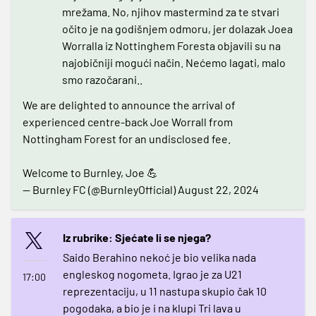
mrežama. No, njihov mastermind za te stvari
očito je na godišnjem odmoru, jer dolazak Joea
Worralla iz Nottinghem Foresta objavili su na
najobičniji mogući način. Nećemo lagati, malo
smo razočarani..
We are delighted to announce the arrival of
experienced centre-back Joe Worrall from
Nottingham Forest for an undisclosed fee.
Welcome to Burnley, Joe 💪
— Burnley FC (@BurnleyOfficial)
August 22, 2024
Iz rubrike: Sjećate li se njega?
Saido Berahino nekoć je bio velika nada
engleskog nogometa. Igrao je za U21
17:00
reprezentaciju, u 11 nastupa skupio čak 10
pogodaka, a bio je i na klupi Tri lava u