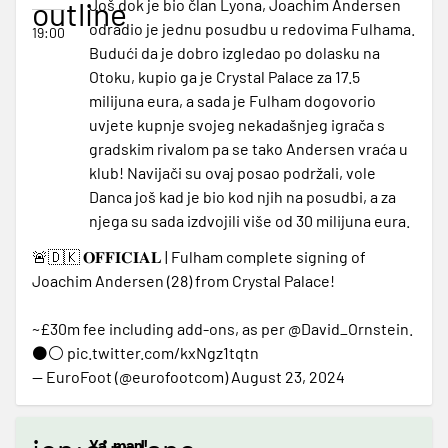
outline
Još dok je bio član Lyona, Joachim Andersen
odradio je jednu posudbu u redovima Fulhama.
19:00
Budući da je dobro izgledao po dolasku na
Otoku, kupio ga je Crystal Palace za 17.5
milijuna eura, a sada je Fulham dogovorio
uvjete kupnje svojeg nekadašnjeg igrača s
gradskim rivalom pa se tako Andersen vraća u
klub! Navijači su ovaj posao podržali, vole
Danca još kad je bio kod njih na posudbi, a za
njega su sada izdvojili više od 30 milijuna eura.
🚨🇩🇰 𝐎𝐅𝐅𝐈𝐂𝐈𝐀𝐋 | Fulham complete signing of
Joachim Andersen (28) from Crystal Palace!
~£30m fee including add-ons, as per
@David_Ornstein
.
⚫️⚪️
pic.twitter.com/kxNgz1tqtn
— EuroFoot (@eurofootcom)
August 23, 2024
Ya, man!