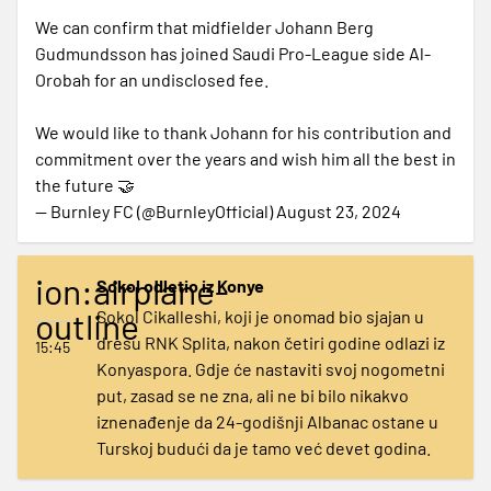
We can confirm that midfielder Johann Berg
Gudmundsson has joined Saudi Pro-League side Al-
Orobah for an undisclosed fee.
We would like to thank Johann for his contribution and
commitment over the years and wish him all the best in
the future 🤝
— Burnley FC (@BurnleyOfficial)
August 23, 2024
ion:airplane-
Sokol odletio iz Konye
outline
Sokol Cikalleshi, koji je onomad bio sjajan u
dresu RNK Splita, nakon četiri godine odlazi iz
15:45
Konyaspora. Gdje će nastaviti svoj nogometni
put, zasad se ne zna, ali ne bi bilo nikakvo
iznenađenje da 24-godišnji Albanac ostane u
Turskoj budući da je tamo već devet godina.