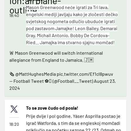
ion:airplane-
outline
Mason Greenwood neće igrati za Tri lava,
engelski mediji javljaju kako je zločesti dečko
18:40
svjetskog nogometa odlučio ubuduće igrati
pod zastavom Jamajke! Leon Bailey, Demarai
Gray, Michail Antonio, Bobby De Cordova-
Ried... Jamajka ima stvarno sjajnu momčad!
🚨 Mason Greenwood will switch international
allegiance from England to Jamaica. 🇯🇲
🗞️
@MattHughesMedia
pic.twitter.com/Ef1cl8pwuv
— Football Tweet ⚽ (@Football__Tweet)
August 23,
2024
To se zove čudo od posla!
Prije dvije i pol godine, Yáser Asprilla postao je
igrač Watforda, s tim da se engleskoj momčadi
18:20
priključio na početku sezone 22./23. Odmah po