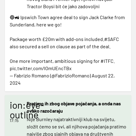
Tractor Boysi bit će jako zadovoljni
🔵🚜 Ipswich Town agree deal to sign Jack Clarke from
Sunderland, here we go!
Package worth £20m with add-ons included.
#SAFC
also secured a sell on clause as part of the deal.
One more important, ambitious signing for
#ITFC
.
pic.twitter.com/lOmUEncTBx
— Fabrizio Romano (@FabrizioRomano)
August 22,
2024
ion:eye-
Pratimo ih zbog objave pojačanja, a onda nas
ovako razočaraju
outline
Nije Burnley najatraktivniji klub na svijetu,
17:15
složit ćemo se svi, ali njihova pojačanja pratimo
najviše zbog sjajnih objava na društvenih