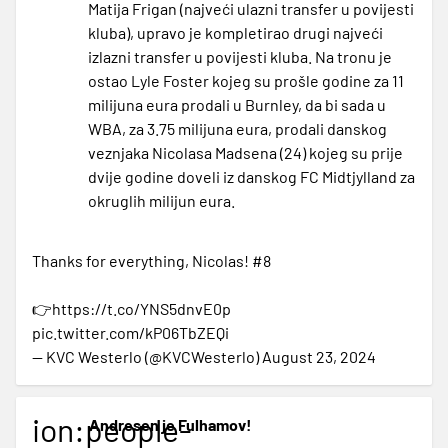
Matija Frigan (najveći ulazni transfer u povijesti
kluba), upravo je kompletirao drugi najveći
izlazni transfer u povijesti kluba. Na tronu je
ostao Lyle Foster kojeg su prošle godine za 11
milijuna eura prodali u Burnley, da bi sada u
WBA, za 3.75 milijuna eura, prodali danskog
veznjaka Nicolasa Madsena (24) kojeg su prije
dvije godine doveli iz danskog FC Midtjylland za
okruglih milijun eura.
Thanks for everything, Nicolas! #8
👉
https://t.co/YNS5dnvE0p
pic.twitter.com/kP06TbZEQi
— KVC Westerlo (@KVCWesterlo)
August 23, 2024
ion:people-
Andresen je Fulhamov!