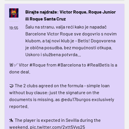
Birajte najdraže: Victor Roque, Roque Junior
ili Roque Santa Cruz
Šalu na stranu, valja reći kako je napadač
19:55
Barcelone Victor Roque sve dogovrio s novim
klubom, a taj novi klub je - Betis! Dogovorena
je obična posudba, bez mogućnosti otkupa.
Uskoro i službena potvrda...
🚨✅ Vitor
#Roque
from
#Barcelona
to
#RealBetis
is a
done deal.
🤝 The 2 clubs agreed on the formula - simple loan
without buy clause: just the signature on the
documents is missing, as
@edu17burgos
exclusively
reported.
🛬 The player is expected in Sevilla during the
weekend.
pic.twitter.com/2xtt5Vys25