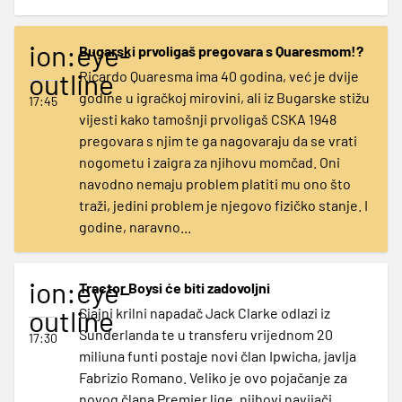
ion:eye-
Bugarski prvoligaš pregovara s Quaresmom!?
outline
Ricardo Quaresma ima 40 godina, već je dvije
godine u igračkoj mirovini, ali iz Bugarske stižu
17:45
vijesti kako tamošnji prvoligaš CSKA 1948
pregovara s njim te ga nagovaraju da se vrati
nogometu i zaigra za njihovu momčad. Oni
navodno nemaju problem platiti mu ono što
traži, jedini problem je njegovo fizičko stanje. I
godine, naravno...
ion:eye-
Tractor Boysi će biti zadovoljni
outline
Sjajni krilni napadač Jack Clarke odlazi iz
Sunderlanda te u transferu vrijednom 20
17:30
miliuna funti postaje novi član Ipwicha, javlja
Fabrizio Romano. Veliko je ovo pojačanje za
novog člana Premier lige, njihovi navijači