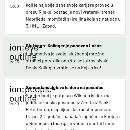
koji je najbolje dane svoje karijere proveo u
15:00
dresu Rijeke, postao je novi vratarski trener
Naprijeda, momčadi s Hreljina koja se natječe u
3. HNL - Zapad.
ion:eye-
Službeno: Kolinger je ponovno Lokos
outline
Lokomotiva je svojoj službenoj mrežnoj
stranici potvrdila ono što se jutros pisalo -
14:45
Denis Kolinger vratio se na Kajzericu!
ion:people-
Sunderland dobiva Isidora na posudbu
outline
Sunderland je potpisao Wilsona Isidora na
jednosezonsku posudbu iz Zenita iz Sankt
14:30
Peterburga, s opcijom da transfer postane
trajan. 23-godišnji napadač započeo je karijeru
u Rennesu, a tada ga je vodio trenutni trener