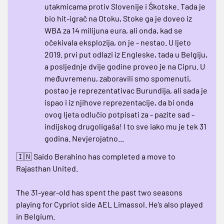
utakmicama protiv Slovenije i Škotske. Tada je
bio hit-igrač na Otoku, Stoke ga je doveo iz
WBA za 14 milijuna eura, ali onda, kad se
očekivala eksplozija, on je - nestao. U ljeto
2019. prvi put odlazi iz Engleske, tada u Belgiju,
a posljednje dvije godine proveo je na Cipru. U
međuvremenu, zaboravili smo spomenuti,
postao je reprezentativac Burundija, ali sada je
ispao i iz njihove reprezentacije, da bi onda
ovog ljeta odlučio potpisati za - pazite sad -
indijskog drugoligaša! I to sve iako mu je tek 31
godina. Nevjerojatno...
🇮🇳 Saido Berahino has completed a move to
Rajasthan United.
The 31-year-old has spent the past two seasons
playing for Cypriot side AEL Limassol. He’s also played
in Belgium.