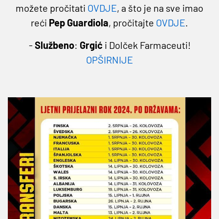
možete pročitati
OVDJE
, a što je na sve imao
reći
Pep Guardiola
, pročitajte
OVDJE
.
-
Službeno
:
Grgić
i Dolček Farmaceuti!
OPŠIRNIJE