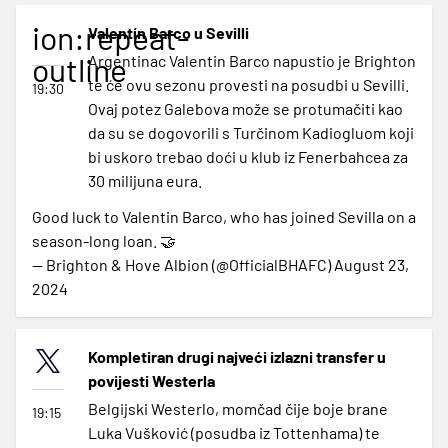
ion:repeat-
Valentín Barco u Sevilli
outline
Argentinac Valentin Barco napustio je Brighton
te će ovu sezonu provesti na posudbi u Sevilli.
19:30
Ovaj potez Galebova može se protumačiti kao
da su se dogovorili s Turčinom Kadiogluom koji
bi uskoro trebao doći u klub iz Fenerbahcea za
30 milijuna eura.
Good luck to Valentin Barco, who has joined Sevilla on a
season-long loan. 🤝
— Brighton & Hove Albion (@OfficialBHAFC)
August 23,
2024
Kompletiran drugi najveći izlazni transfer u
povijesti Westerla
Belgijski Westerlo, momčad čije boje brane
19:15
Luka Vušković (posudba iz Tottenhama) te