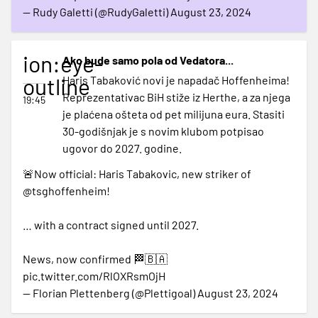
— Rudy Galetti (@RudyGaletti)
August 23, 2024
ion:eye-
Ako bude samo pola od Vedatora...
outline
Haris Tabaković novi je napadač Hoffenheima!
Reprezentativac BiH stiže iz Herthe, a za njega
19:45
je plaćena ošteta od pet milijuna eura. Stasiti
30-godišnjak je s novim klubom potpisao
ugovor do 2027. godine.
🚨Now official: Haris Tabakovic, new striker of
@tsghoffenheim
!
… with a contract signed until 2027.
News, now confirmed 🏁🇧🇦
pic.twitter.com/RlOXRsmOjH
— Florian Plettenberg (@Plettigoal)
August 23, 2024