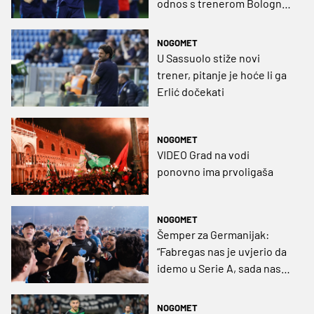
odnos s trenerom Bologne
drži mu dionice visoko
NOGOMET
U Sassuolo stiže novi
trener, pitanje je hoće li ga
Erlić dočekati
NOGOMET
VIDEO Grad na vodi
ponovno ima prvoligaša
NOGOMET
Šemper za Germanijak:
“Fabregas nas je uvjerio da
idemo u Serie A, sada nas
vodi na Ibizu”
NOGOMET