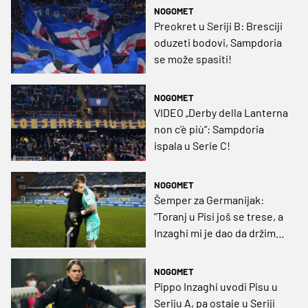
NOGOMET
Preokret u Seriji B: Bresciji
oduzeti bodovi, Sampdoria
se može spasiti!
NOGOMET
VIDEO „Derby della Lanterna
non c'è più“: Sampdoria
ispala u Serie C!
NOGOMET
Šemper za Germanijak:
"Toranj u Pisi još se trese, a
Inzaghi mi je dao da držim
govor"
NOGOMET
Pippo Inzaghi uvodi Pisu u
Seriju A, pa ostaje u Seriji