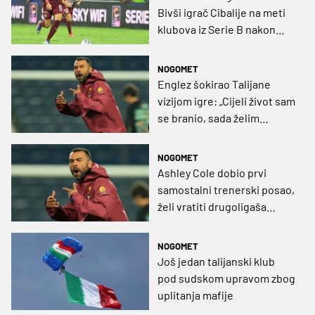
Bivši igrač Cibalije na meti
klubova iz Serie B nakon
duge talijanske avanture
NOGOMET
Englez šokirao Talijane
vizijom igre: „Cijeli život sam
se branio, sada želim
pobjede uz napadački
nogomet“
NOGOMET
Ashley Cole dobio prvi
samostalni trenerski posao,
želi vratiti drugoligaša
među elitu
NOGOMET
Još jedan talijanski klub
pod sudskom upravom zbog
uplitanja mafije