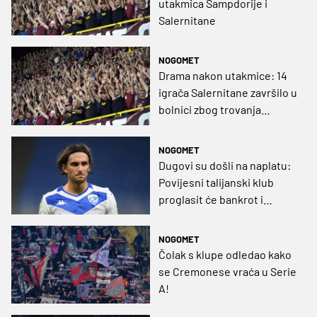
utakmica Sampdorije i
Salernitane
NOGOMET
Drama nakon utakmice: 14
igrača Salernitane završilo u
bolnici zbog trovanja
hranom
NOGOMET
Dugovi su došli na naplatu:
Povijesni talijanski klub
proglasit će bankrot i
nestati nakon 114 godina
NOGOMET
Čolak s klupe odledao kako
se Cremonese vraća u Serie
A!