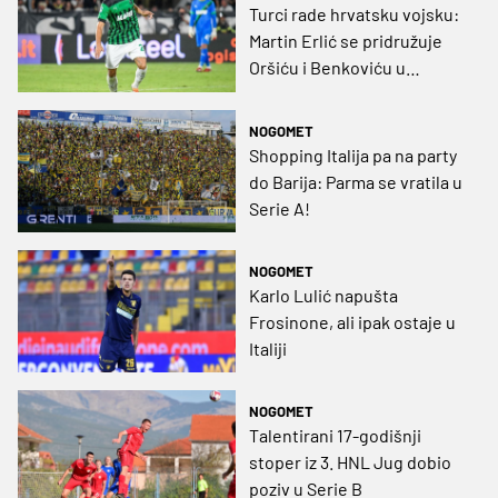
Turci rade hrvatsku vojsku:
Martin Erlić se pridružuje
Oršiću i Benkoviću u
Trabzonu?
NOGOMET
Shopping Italija pa na party
do Barija: Parma se vratila u
Serie A!
NOGOMET
Karlo Lulić napušta
Frosinone, ali ipak ostaje u
Italiji
NOGOMET
Talentirani 17-godišnji
stoper iz 3. HNL Jug dobio
poziv u Serie B