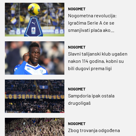
NOGOMET
Nogometna revolucija:
Igračima Serie A će se
smanjivati plaća ako
ispadnu u drugu ligu
NOGOMET
Slavni talijanski klub ugašen
nakon 114 godina, kobni su
bili dugovi prema ligi
NOGOMET
Sampdoria ipak ostala
drugoligaš
NOGOMET
Zbog trovanja odgođena