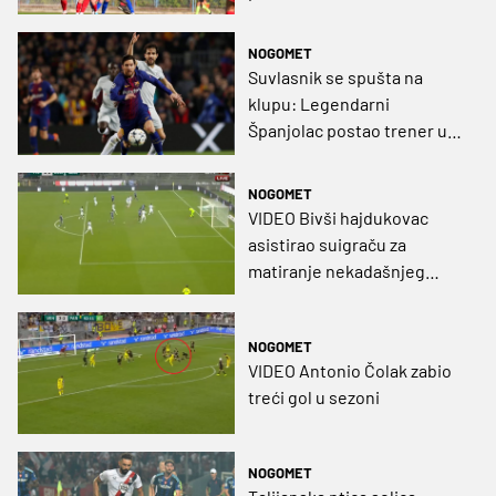
NOGOMET
Suvlasnik se spušta na
klupu: Legendarni
Španjolac postao trener u
klubu Serije B u kojem brani
bivši dinamovac!
NOGOMET
VIDEO Bivši hajdukovac
asistirao suigraču za
matiranje nekadašnjeg
Dinamova vratara
NOGOMET
VIDEO Antonio Čolak zabio
treći gol u sezoni
NOGOMET