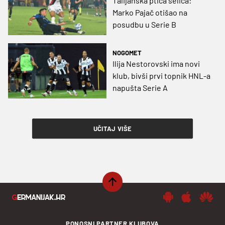
Talijanska ptica selica:
Marko Pajač otišao na
posudbu u Serie B
NOGOMET
Ilija Nestorovski ima novi
klub, bivši prvi topnik HNL-a
napušta Serie A
UČITAJ VIŠE
PONOSNI PARTNER KLUBOVA