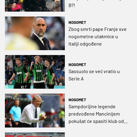
B?!
NOGOMET
Zbog smrti pape Franje sve
nogometne utakmice u
Italiji odgođene
NOGOMET
Sassuolo se već vratio u
Serie A
NOGOMET
Sampdorijine legende
predvođene Mancinijem
pokušat će spasiti klub od
ispadanja u treći rang