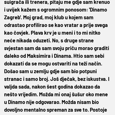
suigrača ili trenera, pitaju me gdje sam krenuo
i uvijek kažem s ogromnim ponosom: 'Dinamo
Zagreb'. Moj grad, moj klub u kojem sam
odrastao profilirao se kao vratar a prije svega
kao čovjek. Plava krv je u meni i to mi nitko
neće nikada oduzeti. No, s druge strane
svjestan sam da sam svoju priču morao graditi
daleko od Maksimira i Dinama. Htio sam sebi
dokazati da se mogu ostvariti na teži način.
Došao sam u zemlju gdje sam bio potpuni
stranac i samo broj. Još dječak, bez iskustva. I
valjda sada, nakon šest godina dokazao da
nešto vrijedim. Možda mi onaj šušur oko mene
u Dinamo nije odgovarao. Možda nisam bio
dovoljno mentalno spreman za sve to. Postoje