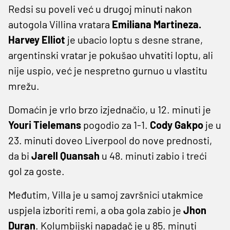
Redsi su poveli već u drugoj minuti nakon
autogola Villina vratara
Emiliana Martineza.
Harvey Elliot
je ubacio loptu s desne strane,
argentinski vratar je pokušao uhvatiti loptu, ali
nije uspio, već je nespretno gurnuo u vlastitu
mrežu.
Domaćin je vrlo brzo izjednačio, u 12. minuti je
Youri Tielemans
pogodio za 1-1.
Cody Gakpo
je u
23. minuti doveo Liverpool do nove prednosti,
da bi
Jarell Quansah
u 48. minuti zabio i treći
gol za goste.
Međutim, Villa je u samoj završnici utakmice
uspjela izboriti remi, a oba gola zabio je
Jhon
Duran
. Kolumbijski napadač je u 85. minuti