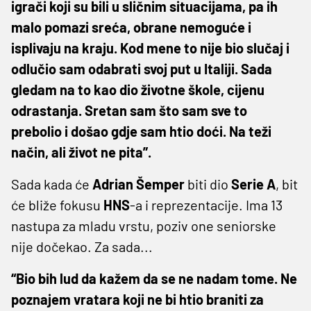
igrači koji su bili u sličnim situacijama, pa ih
malo pomazi sreća, obrane nemoguće i
isplivaju na kraju. Kod mene to nije bio slučaj i
odlučio sam odabrati svoj put u Italiji. Sada
gledam na to kao dio životne škole, cijenu
odrastanja. Sretan sam što sam sve to
prebolio i došao gdje sam htio doći. Na teži
način, ali život ne pita”.
Sada kada će
Adrian
Šemper
biti dio
Serie A
, bit
će bliže fokusu
HNS
-a i reprezentacije. Ima 13
nastupa za mladu vrstu, poziv one seniorske
nije dočekao. Za sada...
“Bio bih lud da kažem da se ne nadam tome. Ne
poznajem vratara koji ne bi htio braniti za