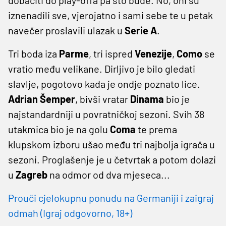
iznenadili sve, vjerojatno i sami sebe te u petak
navečer proslavili ulazak u
Serie
A
.
Tri boda iza
Parme
, tri ispred
Venezije
,
Como
se
vratio među velikane. Dirljivo je bilo gledati
slavlje, pogotovo kada je ondje poznato lice.
Adrian
Šemper
, bivši vratar
Dinama
bio je
najstandardniji u povratničkoj sezoni. Svih 38
utakmica bio je na golu
Coma
te prema
klupskom izboru ušao među tri najbolja igrača u
sezoni. Proglašenje je u četvrtak a potom dolazi
u
Zagreb
na odmor od dva mjeseca...
Prouči cjelokupnu ponudu na Germaniji i zaigraj
odmah (Igraj odgovorno, 18+)