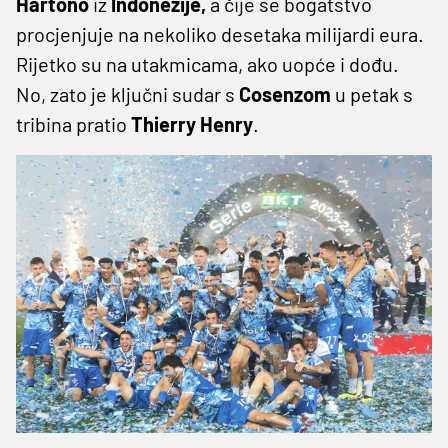
Hartono
iz
Indonezije,
a čije se bogatstvo
procjenjuje na nekoliko desetaka milijardi eura.
Rijetko su na utakmicama, ako uopće i dođu.
No, zato je ključni sudar s
Cosenzom
u petak s
tribina pratio
Thierry
Henry
.