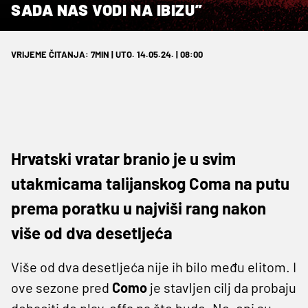
SADA NAS VODI NA IBIZU”
VRIJEME ČITANJA: 7MIN | UTO. 14.05.24. | 08:00
Hrvatski vratar branio je u svim
utakmicama talijanskog Coma na putu
prema poratku u najviši rang nakon
više od dva desetljeća
Više od dva desetljeća nije ih bilo među elitom. I
ove sezone pred
Como
je stavljen cilj da probaju
dobaciti do play-offa pa što bude. No, oni su