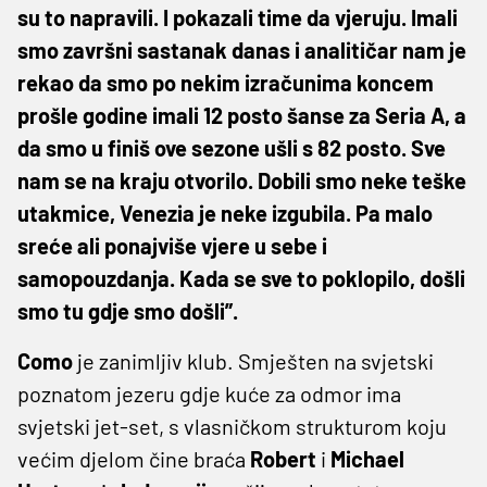
su to napravili. I pokazali time da vjeruju. Imali
smo završni sastanak danas i analitičar nam je
rekao da smo po nekim izračunima koncem
prošle godine imali 12 posto šanse za Seria A, a
da smo u finiš ove sezone ušli s 82 posto. Sve
nam se na kraju otvorilo. Dobili smo neke teške
utakmice, Venezia je neke izgubila. Pa malo
sreće ali ponajviše vjere u sebe i
samopouzdanja. Kada se sve to poklopilo, došli
smo tu gdje smo došli”.
Como
je zanimljiv klub. Smješten na svjetski
poznatom jezeru gdje kuće za odmor ima
svjetski jet-set, s vlasničkom strukturom koju
većim djelom čine braća
Robert
i
Michael