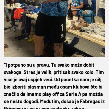
“I potpuno su u pravu. Tu svako može dobiti
svakoga. Stres je velik, pritisak svako kolo. Tim
više je ovaj uspjeh veći. Od početka nam je cilj
bio izboriti plasman među osam klubova što bi
značilo da imamo play off za Serie A pa možda
se nešto dogodi. Međutim, došao je Fabregas iz
Primavere i na prvom sastanku rekao: