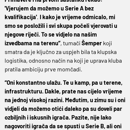
'Vjerujem da možemo u Serie A bez
kvalifikacija'
.
I kako je vrijeme odmicalo, mi
smo se posložili i svi skupa počeli vjerovati u
njegove riječi. To se vidjelo na našim
izvedbama na terenu”
, tumači
Šemper
koji
smatra da je ključno za uspjeh bila ta klupska
logistika, odnosno način na koji je uprava kluba
pratila ambiciju prve momčadi.
“Oni konstantno ulažu. Te u kamp, pa u terene,
infrastrukturu. Dakle, prate nas cijelo vrijeme
na jednoj visokoj razini. Međutim, u zimu su i oni
vidjeli da možemo otići daleko pa su doveli par
ozbiljnih i iskusnih igrača. Pazite, nije lako
nagovoriti igrača da se spusti u Serie B, ali oni