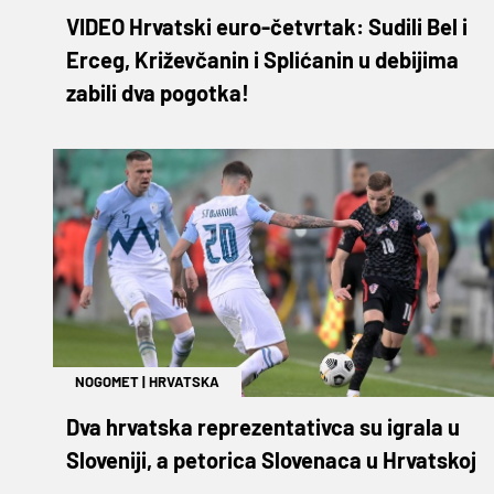
VIDEO Hrvatski euro-četvrtak: Sudili Bel i
Erceg, Križevčanin i Splićanin u debijima
zabili dva pogotka!
NOGOMET
|
HRVATSKA
Dva hrvatska reprezentativca su igrala u
Sloveniji, a petorica Slovenaca u Hrvatskoj