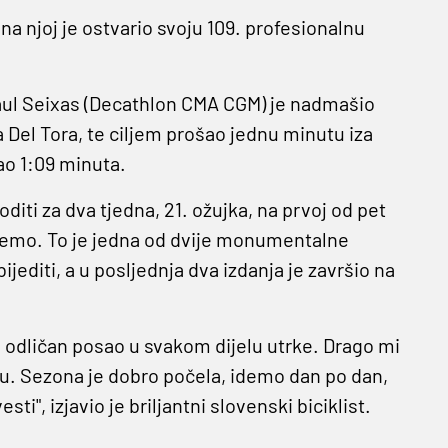
 na njoj je ostvario svoju 109. profesionalnu
aul Seixas (Decathlon CMA CGM) je nadmašio
Del Tora, te ciljem prošao jednu minutu iza
ao 1:09 minuta.
iti za dva tjedna, 21. ožujka, na prvoj od pet
emo. To je jedna od dvije monumentalne
ijediti, a u posljednja dva izdanja je završio na
a odličan posao u svakom dijelu utrke. Drago mi
du. Sezona je dobro počela, idemo dan po dan,
i", izjavio je briljantni slovenski biciklist.