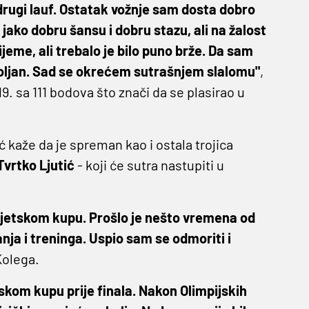
drugi lauf. Ostatak vožnje sam dosta dobro
 jako dobru šansu i dobru stazu, ali na žalost
jeme, ali trebalo je bilo puno brže. Da sam
oljan. Sad se okrećem sutrašnjem slalomu"
,
19. sa 111 bodova što znači da se plasirao u
ć kaže da je spreman kao i ostala trojica
Tvrtko Ljutić
- koji će sutra nastupiti u
vjetskom kupu. Prošlo je nešto vremena od
canja i treninga. Uspio sam se odmoriti i
Kolega.
tskom kupu prije finala. Nakon Olimpijskih