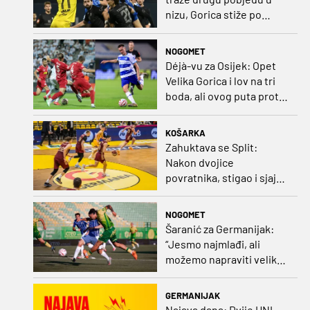
nizu, Gorica stiže po
iskupljenje i bolje izdanje
nego na otvaranju
NOGOMET
Déjà-vu za Osijek: Opet
Velika Gorica i lov na tri
boda, ali ovog puta protiv
Rudeša
KOŠARKA
Zahuktava se Split:
Nakon dvojice
povratnika, stigao i sjajni
šuter
NOGOMET
Šaranić za Germanijak:
“Jesmo najmlađi, ali
možemo napraviti velike
stvari. Dinamo? Bez njega
ne bih bio igrač kakav
GERMANIJAK
sam danas“
Najava dana: Dvije HNL