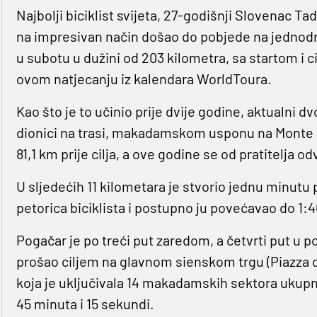
Najbolji biciklist svijeta, 27-godišnji Slovenac 
na impresivan način došao do pobjede na jednodn
u subotu u dužini od 203 kilometra, sa startom i c
ovom natjecanju iz kalendara WorldToura.
Kao što je to učinio prije dvije godine, aktualni d
dionici na trasi, makadamskom usponu na Monte San
81,1 km prije cilja, a ove godine se od pratitelja o
U sljedećih 11 kilometara je stvorio jednu minutu
petorica biciklista i postupno ju povećavao do 1:4
Pogačar je po treći put zaredom, a četvrti put u p
prošao ciljem na glavnom sienskom trgu (Piazza 
koja je uključivala 14 makadamskih sektora ukupne
45 minuta i 15 sekundi.