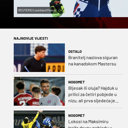
REUTERS/Leonhard Foeger
NAJNOVIJE VIJESTI
OSTALO
Branitelj naslova siguran
na kanadskom Mastersu
NOGOMET
Bljesak ili oluja? Hajduk u
prilici za četiri pobjede u
nizu, ali prva sljedeća je
najvažnija
NOGOMET
Lokosi na Maksimiru
traže drugu pobjedu u