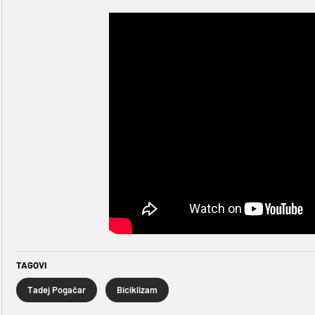
TAGOVI
Tadej Pogačar
Biciklizam