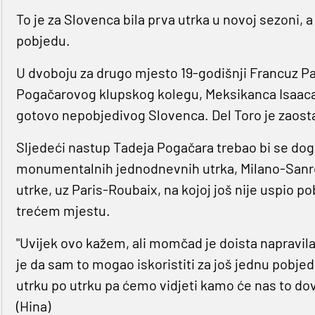
To je za Slovenca bila prva utrka u novoj sezoni, a
pobjedu.
U dvoboju za drugo mjesto 19-godišnji Francuz P
Pogačarovog klupskog kolegu, Meksikanca Isaaca 
gotovo nepobjedivog Slovenca. Del Toro je zaost
Sljedeći nastup Tadeja Pogačara trebao bi se dogod
monumentalnih jednodnevnih utrka, Milano-Sanr
utrke, uz Paris-Roubaix, na kojoj još nije uspio pob
trećem mjestu.
"Uvijek ovo kažem, ali momčad je doista napravil
je da sam to mogao iskoristiti za još jednu pobje
utrku po utrku pa ćemo vidjeti kamo će nas to dovest
(Hina)