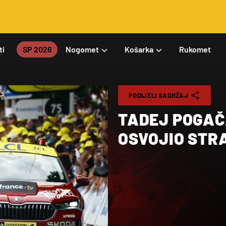
ti
SP 2026
Nogomet
Košarka
Rukomet
PODIJELI SADRŽAJ
TADEJ POGAČ
OSVOJIO STR