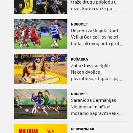
traže drugu pobjedu u
nizu, Gorica stiže po
iskupljenje i bolje izdanje
nego na otvaranju
NOGOMET
Déjà-vu za Osijek: Opet
Velika Gorica i lov na tri
boda, ali ovog puta protiv
Rudeša
KOŠARKA
Zahuktava se Split:
Nakon dvojice
povratnika, stigao i sjajni
šuter
NOGOMET
Šaranić za Germanijak:
“Jesmo najmlađi, ali
možemo napraviti velike
stvari. Dinamo? Bez njega
ne bih bio igrač kakav
GERMANIJAK
sam danas“