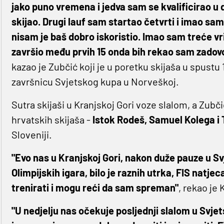
jako puno vremena i jedva sam se kvalificirao u 
skijao. Drugi lauf sam startao četvrti i imao sam
nisam je baš dobro iskoristio. Imao sam treće vri
završio među prvih 15 onda bih rekao sam zadov
kazao je Zubčić koji je u poretku skijaša u spustu 
završnicu Svjetskog kupa u Norveškoj.
Sutra skijaši u Kranjskoj Gori voze slalom, a Zubči
hrvatskih skijaša -
Istok Rodeš, Samuel Kolega i 
Sloveniji.
"Evo nas u Kranjskoj Gori, nakon duže pauze u S
Olimpijskih igara, bilo je raznih utrka, FIS natje
trenirati i mogu reći da sam spreman"
, rekao je 
"U nedjelju nas očekuje posljednji slalom u Svje