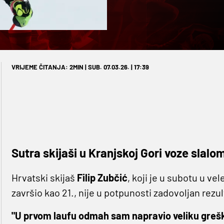
VRIJEME ČITANJA: 2MIN | SUB. 07.03.26. | 17:39
Sutra skijaši u Kranjskoj Gori voze slalo
Hrvatski skijaš
Filip Zubčić
, koji je u subotu u ve
završio kao 21., nije u potpunosti zadovoljan rezu
"U prvom laufu odmah sam napravio veliku greš