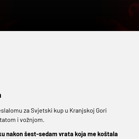
m
leslalomu za Svjetski kup u Kranjskoj Gori
ltatom i vožnjom.
ku nakon šest-sedam vrata koja me koštala