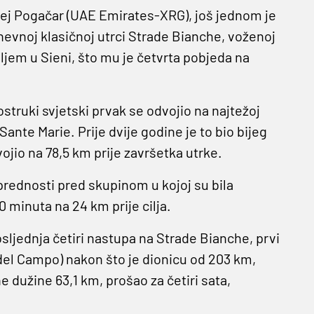
Tadej Pogačar (UAE Emirates-XRG), još jednom je
evnoj klasičnoj utrci Strade Bianche, voženoj
iljem u Sieni, što mu je četvrta pobjeda na
vostruki svjetski prvak se odvojio na najtežoj
te Marie. Prije dvije godine je to bio bijeg
dvojio na 78,5 km prije završetka utrke.
 prednosti pred skupinom u kojoj su bila
0 minuta na 24 km prije cilja.
osljednja četiri nastupa na Strade Bianche, prvi
del Campo) nakon što je dionicu od 203 km,
 dužine 63,1 km, prošao za četiri sata,