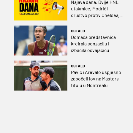
Najava dana: Dvije HNL
utakmice, Modrić i
društvo protiv Chelseaja,
početak nizozemske lige
i druge Bundeslige
OSTALO
Domaća predstavnica
kreirala senzaciju i
izbacila osvajačicu
Roland Garrosa
OSTALO
Pavić i Arevalo uspješno
započeli lov na Masters
titulu u Montrealu