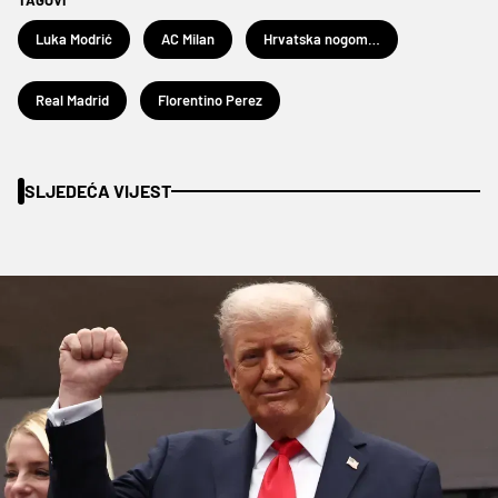
Luka Modrić
AC Milan
Hrvatska nogometna reprezentacija
Real Madrid
Florentino Perez
SLJEDEĆA VIJEST