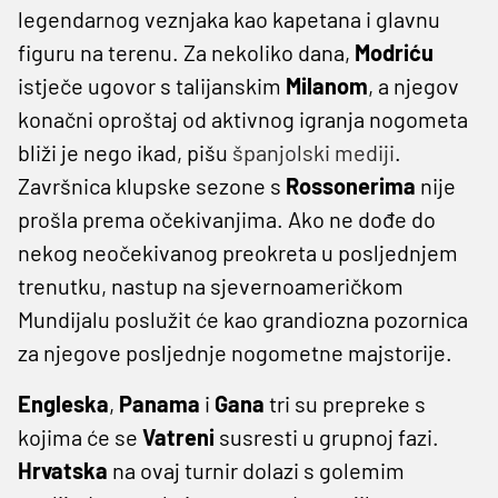
legendarnog veznjaka kao kapetana i glavnu
figuru na terenu. Za nekoliko dana,
Modriću
istječe ugovor s talijanskim
Milanom
, a njegov
konačni oproštaj od aktivnog igranja nogometa
bliži je nego ikad, pišu
španjolski mediji
.
Završnica klupske sezone s
Rossonerima
nije
prošla prema očekivanjima. Ako ne dođe do
nekog neočekivanog preokreta u posljednjem
trenutku, nastup na sjevernoameričkom
Mundijalu poslužit će kao grandiozna pozornica
za njegove posljednje nogometne majstorije.
Engleska
,
Panama
i
Gana
tri su prepreke s
kojima će se
Vatreni
susresti u grupnoj fazi.
Hrvatska
na ovaj turnir dolazi s golemim