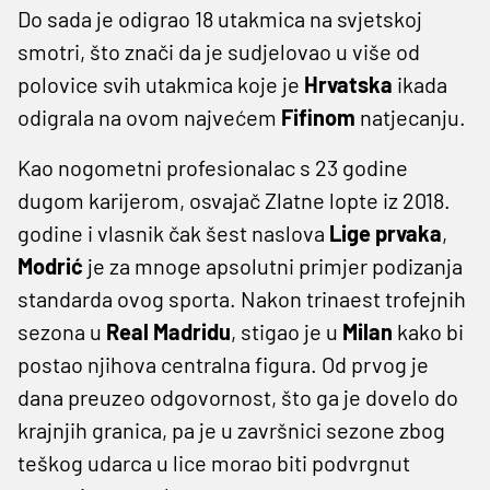
Do sada je odigrao 18 utakmica na svjetskoj
smotri, što znači da je sudjelovao u više od
polovice svih utakmica koje je
Hrvatska
ikada
odigrala na ovom najvećem
Fifinom
natjecanju.
Kao nogometni profesionalac s 23 godine
dugom karijerom, osvajač Zlatne lopte iz 2018.
godine i vlasnik čak šest naslova
Lige prvaka
,
Modrić
je za mnoge apsolutni primjer podizanja
standarda ovog sporta. Nakon trinaest trofejnih
sezona u
Real Madridu
, stigao je u
Milan
kako bi
postao njihova centralna figura. Od prvog je
dana preuzeo odgovornost, što ga je dovelo do
krajnjih granica, pa je u završnici sezone zbog
teškog udarca u lice morao biti podvrgnut