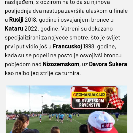
naslijeđem, s obzirom na to da su njihova
posljednja dva nastupa završila ulaskom u finale
u
Rusiji
2018. godine i osvajanjem bronce u
Kataru
2022. godine. Vatreni su dokazano
specijalizirani za najveće smotre, što je svijet
prvi put vidio još u
Francuskoj
1998. godine,
kada su se popeli na postolje osvojivši broncu
pobjedom nad
Nizozemskom
, uz
Davora Šukera
kao najboljeg strijelca turnira.