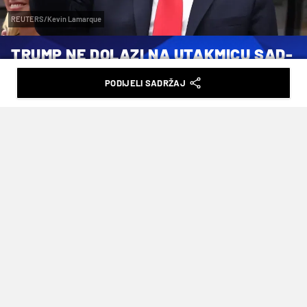
REUTERS/Kevin Lamarque
TRUMP NE DOLAZI NA UTAKMICU SAD-
A
PODIJELI SADRŽAJ
VRIJEME ČITANJA: 3MIN | PET. 12.06.26. | 20:11
Američku delegaciju predvodit će
državni tajnik Marco Rubio, ministar
prometa Sean Duffy i ministar
domovinske sigurnosti Markwayne