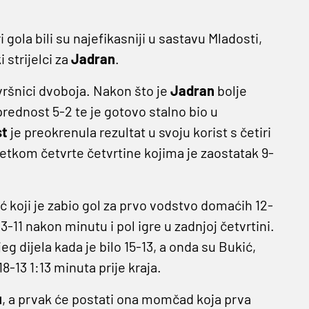
i gola bili su najefikasniji u sastavu Mladosti,
i strijelci za
Jadran
.
vršnici dvoboja. Nakon što je
Jadran
bolje
rednost 5-2 te je gotovo stalno bio u
st
je preokrenula rezultat u svoju korist s četiri
četkom četvrte četvrtine kojima je zaostatak 9-
ć koji je zabio gol za prvo vodstvo domaćih 12-
 13-11 nakon minutu i pol igre u zadnjoj četvrtini.
g dijela kada je bilo 15-13, a onda su Bukić,
8-13 1:13 minuta prije kraja.
u
, a prvak će postati ona momčad koja prva