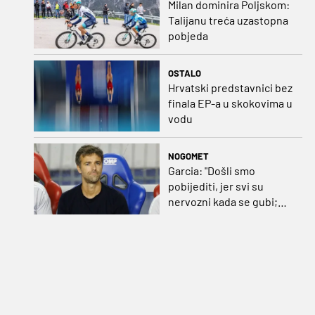
Milan dominira Poljskom:
Talijanu treća uzastopna
pobjeda
OSTALO
Hrvatski predstavnici bez
finala EP-a u skokovima u
vodu
NOGOMET
Garcia: "Došli smo
pobijediti, jer svi su
nervozni kada se gubi;
Pukštas: "Moja emotivna
utakmica pred djedom i
bakom"