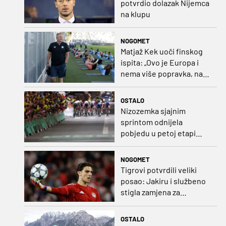
potvrdio dolazak Nijemca
na klupu
NOGOMET
Matjaž Kek uoči finskog
ispita: „Ovo je Europa i
nema više popravka, na
Rujevici se nešto pita i
Rijeku!“
OSTALO
Nizozemka sjajnim
sprintom odnijela
pobjedu u petoj etapi
Toura
NOGOMET
Tigrovi potvrdili veliki
posao: Jakiru i službeno
stigla zamjena za
Pandura
OSTALO