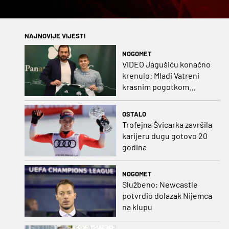
NAJNOVIJE VIJESTI
NOGOMET
VIDEO Jagušiću konačno
krenulo: Mladi Vatreni
krasnim pogotkom
potvrdio sjajnu formu
OSTALO
Trofejna Švicarka završila
karijeru dugu gotovo 20
godina
NOGOMET
Službeno: Newcastle
potvrdio dolazak Nijemca
na klupu