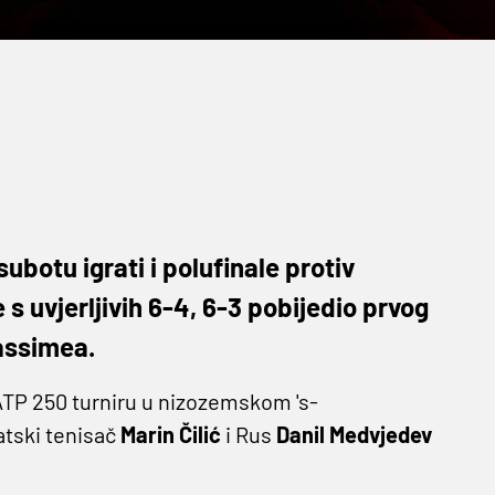
ubotu igrati i polufinale protiv
 s uvjerljivih 6-4, 6-3 pobijedio prvog
assimea.
 ATP 250 turniru u nizozemskom 's-
atski tenisač
Marin Čilić
i Rus
Danil Medvjedev