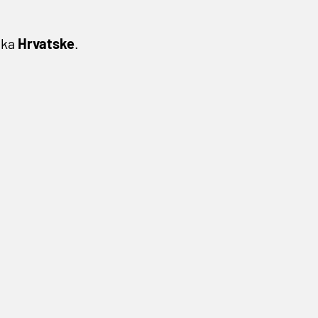
aka
Hrvatske
.