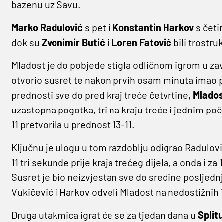
bazenu uz Savu.
Marko Radulović
s pet i
Konstantin Harkov
s četir
dok su
Zvonimir Butić
i
Loren Fatović
bili trostruk
Mladost je do pobjede stigla odličnom igrom u za
otvorio susret te nakon prvih osam minuta imao p
prednosti sve do pred kraj treće četvrtine,
Mlado
uzastopna pogotka, tri na kraju treće i jednim po
11 pretvorila u prednost 13-11.
Ključnu je ulogu u tom razdoblju odigrao Radulovi
11 tri sekunde prije kraja trećeg dijela, a onda i za
Susret je bio neizvjestan sve do sredine posljednje
Vukičević i Harkov odveli Mladost na nedostižnih 1
Druga utakmica igrat će se za tjedan dana u
Split