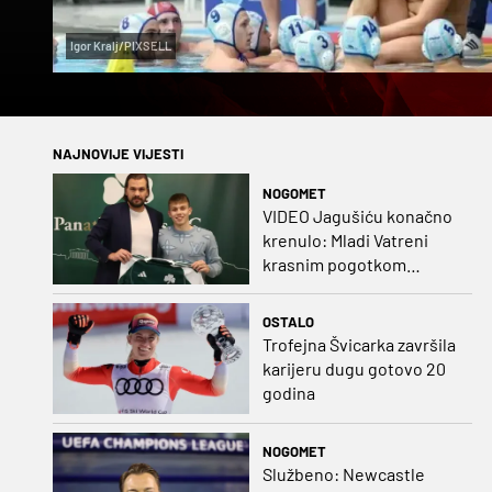
Igor Kralj/PIXSELL
NAJNOVIJE VIJESTI
NOGOMET
VIDEO Jagušiću konačno
krenulo: Mladi Vatreni
krasnim pogotkom
potvrdio sjajnu formu
OSTALO
Trofejna Švicarka završila
karijeru dugu gotovo 20
godina
NOGOMET
Službeno: Newcastle