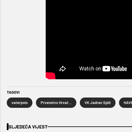
TAGOVI
vaterpolo
Prvenstvo Hrvatske u vaterpolu
VK Jadran Split
HAVK
SLJEDEĆA VIJEST