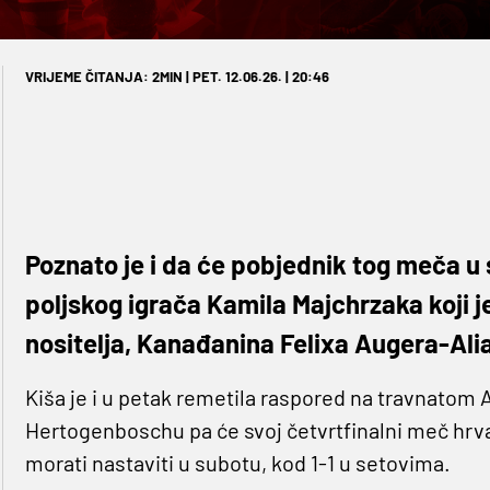
VRIJEME ČITANJA: 2MIN | PET. 12.06.26. | 20:46
Poznato je i da će pobjednik tog meča u s
poljskog igrača Kamila Majchrzaka koji je
nositelja, Kanađanina Felixa Augera-Ali
Kiša je i u petak remetila raspored na travnatom
Hertogenboschu pa će svoj četvrtfinalni meč hrv
morati nastaviti u subotu, kod 1-1 u setovima.