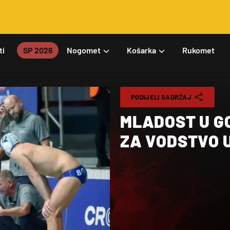
ti
SP 2026
Nogomet
Košarka
Rukomet
PODIJELI SADRŽAJ
MLADOST U G
ZA VODSTVO U