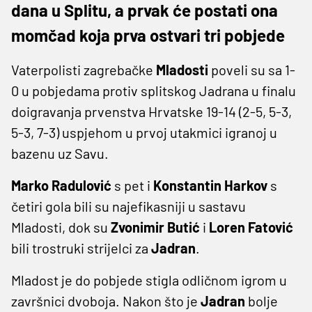
dana u Splitu, a prvak će postati ona
momčad koja prva ostvari tri pobjede
Vaterpolisti zagrebačke
Mladosti
poveli su sa 1-
0 u pobjedama protiv splitskog Jadrana u finalu
doigravanja prvenstva Hrvatske 19-14 (2-5, 5-3,
5-3, 7-3) uspjehom u prvoj utakmici igranoj u
bazenu uz Savu.
Marko Radulović
s pet i
Konstantin Harkov
s
četiri gola bili su najefikasniji u sastavu
Mladosti, dok su
Zvonimir Butić
i
Loren Fatović
bili trostruki strijelci za
Jadran
.
Mladost je do pobjede stigla odličnom igrom u
završnici dvoboja. Nakon što je
Jadran
bolje