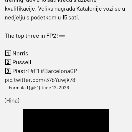
kvalifikacije. Velika nagrada Katalonije vozi se u
nedjelju s početkom u 15 sati.
The top three in FP2! 👀
1️⃣ Norris
2️⃣ Russell
3️⃣ Piastri
#F1
#BarcelonaGP
pic.twitter.com/37bYuwjk78
— Formula 1 (@F1)
June 12, 2026
(Hina)