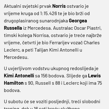
Aktualni svjetski prvak
Norris
ostvario je
vrijeme kruga od 1:15.426 te je bio brži od
drugoplasiranog sunarodnjaka
Georgea
Russella
iz Mercedesa. Australac Oscar Piastri,
timski kolega Norrisa, ostvario je treće najbrže
vrijeme, četvrti je bio Ferrarijev vozač Charles
Leclerc, a peti Talijan Kimi Antonelli u
Mercedesu.
U uvjerljivom vodstvu ukupnog redoslijeda je
Kimi Antonelli
sa 156 bodova. Slijede ga
Lewis
Hamilton
s 90, Russell s 88 i Leclerc koji ima 75
bodova.
U subotu će se voziti posljednji, treći slobodni
trening, dok u 16 sati kreću službene