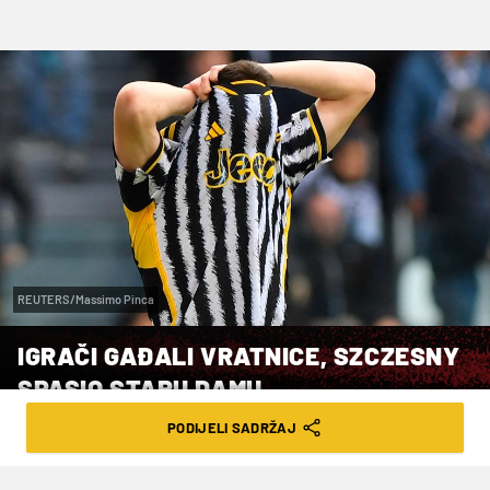
REUTERS/Massimo Pinca
IGRAČI GAĐALI VRATNICE, SZCZESNY
SPASIO STARU DAMU
PODIJELI SADRŽAJ
VRIJEME ČITANJA: 2MIN | NED. 17.03.24. | 16:19