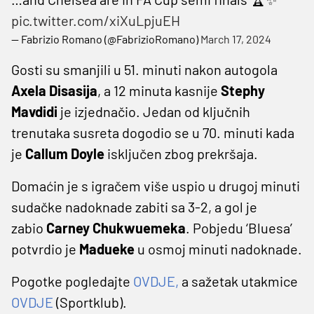
pic.twitter.com/xiXuLpjuEH
— Fabrizio Romano (@FabrizioRomano)
March 17, 2024
Gosti su smanjili u 51. minuti nakon autogola
Axela Disasija
, a 12 minuta kasnije
Stephy
Mavdidi
je izjednačio. Jedan od ključnih
trenutaka susreta dogodio se u 70. minuti kada
je
Callum Doyle
isključen zbog prekršaja.
Domaćin je s igračem više uspio u drugoj minuti
sudačke nadoknade zabiti sa 3-2, a gol je
zabio
Carney Chukwuemeka
. Pobjedu ‘Bluesa’
potvrdio je
Madueke
u osmoj minuti nadoknade.
Pogotke pogledajte
OVDJE
,
a sažetak utakmice
OVDJE
(Sportklub).