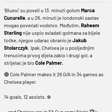
‘Bluesi’ su poveli u 13. minuti golom
Marca
Cucurelle
, a u 26. minuti je londonski sastav
mogao povećati vodstvo. Međutim,
Raheem
Sterling
nije uspio svladati golmana sa bijele
točke, njegov udarac obranio je
Jakub
Stolarczyk
. Ipak, Chelsea je u posljednjim
trenucima prvog dijela zabio i drugi gol, a
strijelac je bio
Cole Palmer.
🔵 Cole Palmer makes it 26 G/A in 34 games as
Chelsea player.
14 goals, 12 assists. ❄️
…and Chelsea are in FA Cup semi finals 🏆✨