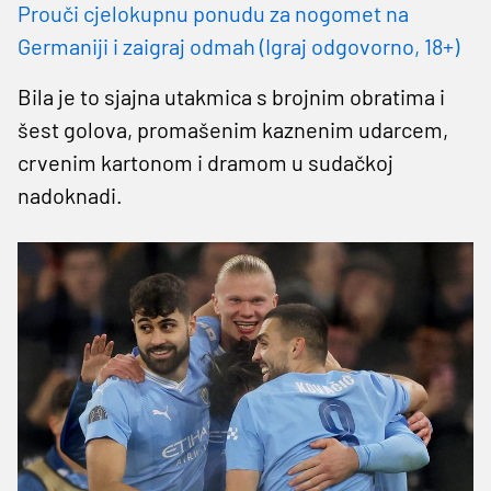
Prouči cjelokupnu ponudu za nogomet na
Germaniji i zaigraj odmah (Igraj odgovorno, 18+)
Bila je to sjajna utakmica s brojnim obratima i
šest golova, promašenim kaznenim udarcem,
crvenim kartonom i dramom u sudačkoj
nadoknadi.