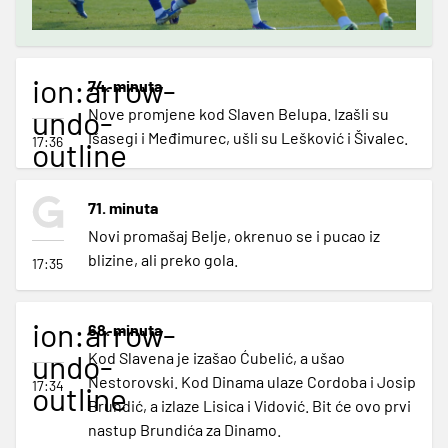
ion:arrow-
74. minuta
undo-
Nove promjene kod Slaven Belupa. Izašli su
Išasegi i Međimurec, ušli su Lešković i Šivalec.
17:36
outline
71. minuta
Novi promašaj Belje, okrenuo se i pucao iz
blizine, ali preko gola.
17:35
ion:arrow-
68. minuta
undo-
Kod Slavena je izašao Ćubelić, a ušao
Nestorovski. Kod Dinama ulaze Cordoba i Josip
17:34
outline
Brundić, a izlaze Lisica i Vidović. Bit će ovo prvi
nastup Brundića za Dinamo.