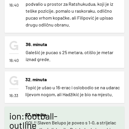
podvalio u prostor za Ratshukudua, koji je iz
16:40
teške pozicije, pomalo u raskoraku, odlično
pucao vrhom kopačke, ali Filipović je upisao
drugu odličnu obranu.
36. minuta
Galešić je pucao s 25 metara, otišlo je metar
iznad grede.
16:40
32. minuta
Topić je ušao u 16-erac i oslobodio se na udarac
lijevom nogom, ali Hadžikić je bio na mjestu.
16:33
ion:football-
27. minuta
outline
GOL!! Slaven Belupo je poveo s 1-0, a strijelac