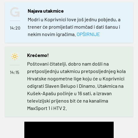
Najava utakmice
Modri u Koprivnici love još jednu pobjedu, a
trener će promiješati momčad i dati šansu i
14:20
nekim novim igračima.
OPŠIRNIJE
Krećemo!
Poštovani čitatelji, dobro nam došli na
pretposljednju utakmicu pretposljednjeg kola
14:15
Hrvatske nogometne lige koju će u Koprivnici
odigrati Slaven Belupo i Dinamo. Utakmica na
Kušek-Apašu počinje u 16 sati, a izravan
televizijski prijenos bit će na kanalima
MaxSport 1 i HTV 2.