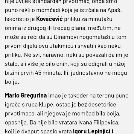
nije uvijek standardan prvotimac, onda smo
puno rekli o momčadi koja je istrčala na Apaš.
Iskoristio je
Kovačević
priliku za minutažu
onima iz drugog ili trećeg plana, međutim, ne
može se reći da su Dinamovi nogometaši u tom
prvom dijelu ovu utakmicu i shvatili kao neku
priliku. Ne svi, naravno, neki su pokazali da im je
stalo, ali više je bilo onih, koji su odigrali u nižoj
brzini prvih 45 minuta. Ili, jednostavno ne mogu
bolje.
Mario Gregurina
imao je također na terenu puno
igrača s ruba klupe, ostao je bez desetorice
prvotimaca, ali njegova je momčad bila bolja,
opasnija. Da nije bilo vratara Ivana Filipovića,
koji je dvaput spasio vrata
Igoru Lepinjici i