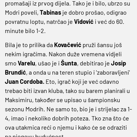
promašaji iz prvog dijela. Tako je i bilo, ubrzo su
Modri poveli,
Tabinas
je dobro prošao, odigrao
povratnu loptu, natrčao je
Vidović
i već do 60.
minute bilo 1-2.
Bila je to prilika da
Kovačević
pruži šansu još
nekim igračima. Nakon duže vremena vidjeli
smo
Varelu
, ušao je i
Šunta
, debitirao je
Josip
Brundić
, a onda u na teren stupio i 'zaboravljeni'
Juan Cordoba.
Eto, igrač koji je već odavno
trebao biti izvan kluba, tako su barem planirali u
Maksimiru, također se upisao u šampionsku
sezonu Modrih. Ne samo to, bio je i strijelac za 1-
4, imao i nekoliko dobrih poteza. Tko zna što će
ova utakmica reći o njemu i kako će se odraziti
na njegovu budućnost.