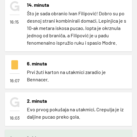
14. minuta
Što je sada obranio Ivan Filipović! Dobro su po
desnoj strani kombinirali domaći, Lepinjica je s
16:15
10-ak metara iskosa pucao, lopta je okrznula
jednog od braniča, a Filipović je u padu
fenomenalno ispružio ruku i spasio Modre.
6. minuta
Prvi žuti karton na utakmici zaradio je
Bennacer.
16:07
2. minuta
Evo prvog pokušaja na utakmici, Crepulja je iz
daljine pucao preko gola.
16:03