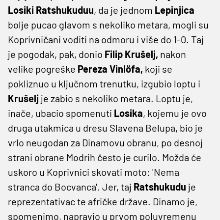
Losiki Ratshukuduu
, da je jednom
Lepinjica
bolje pucao glavom s nekoliko metara, mogli su
Koprivničani voditi na odmoru i više do 1-0. Taj
je pogodak, pak, donio
Filip Krušelj,
nakon
velike pogreške
Pereza Vinlöfa,
koji se
pokliznuo u ključnom trenutku, izgubio loptu i
Krušelj
je zabio s nekoliko metara. Loptu je,
inače, ubacio spomenuti
Losika
, kojemu je ovo
druga utakmica u dresu Slavena Belupa, bio je
vrlo neugodan za Dinamovu obranu, po desnoj
strani obrane Modrih često je curilo. Možda će
uskoro u Koprivnici skovati moto: 'Nema
stranca do Bocvanca'. Jer, taj
Ratshukudu
je
reprezentativac te afričke države. Dinamo je,
spomenimo, napravio u prvom poluvremenu