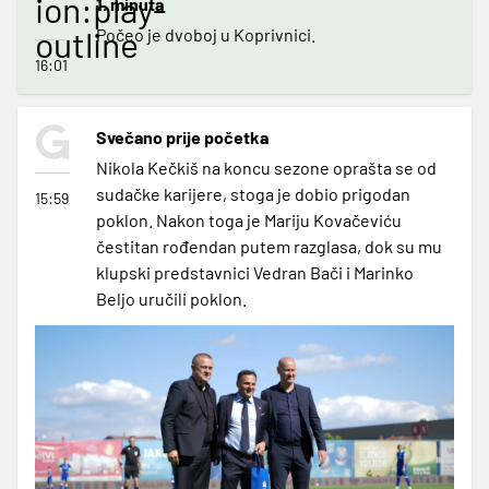
ion:play-
1. minuta
outline
Počeo je dvoboj u Koprivnici.
16:01
Svečano prije početka
Nikola Kečkiš na koncu sezone oprašta se od
sudačke karijere, stoga je dobio prigodan
15:59
poklon. Nakon toga je Mariju Kovačeviću
čestitan rođendan putem razglasa, dok su mu
klupski predstavnici Vedran Bači i Marinko
Beljo uručili poklon.