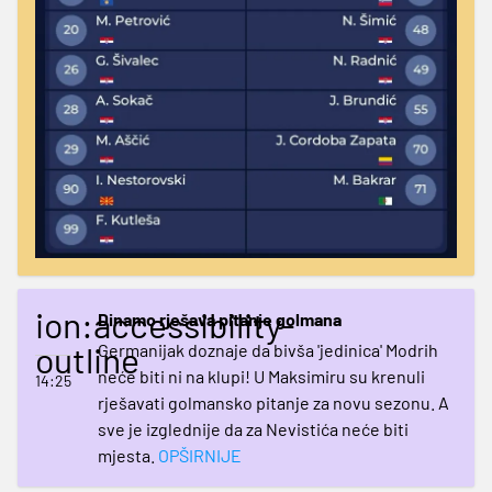
ion:accessibility-
Dinamo rješava pitanje golmana
outline
Germanijak doznaje da bivša 'jedinica' Modrih
neće biti ni na klupi! U Maksimiru su krenuli
14:25
rješavati golmansko pitanje za novu sezonu. A
sve je izglednije da za Nevistića neće biti
mjesta.
OPŠIRNIJE