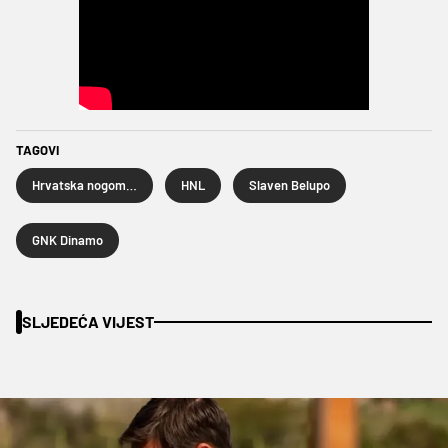
TAGOVI
Hrvatska nogometna liga
HNL
Slaven Belupo
GNK Dinamo
SLJEDEĆA VIJEST