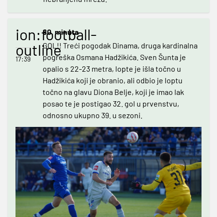
ion:football-
80. minuta
outline
GOL!! Treći pogodak Dinama, druga kardinalna
pogreška Osmana Hadžikića. Sven Šunta je
17:39
opalio s 22-23 metra, lopte je išla točno u
Hadžikića koji je obranio, ali odbio je loptu
točno na glavu Diona Belje, koji je imao lak
posao te je postigao 32. gol u prvenstvu,
odnosno ukupno 39. u sezoni.