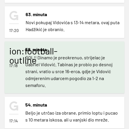
63. minuta
Novi pokupaj Vidovića s 13-14 metara, ovaj puta
Hadžikić je obranio.
17:20
ion:football-
58. minuta
outline
GOL!! Dinamo je preokrenuo, strijelac je
Gabriel Vidović. Tabinas je probio po desnoj
17:18
strani, vratio u srce 16-erca, gdje je Vidović
odmjerenim udarcem pogodio za 1-2 na
semaforu.
54. minuta
Beljo je utrčao iza obrane, primio loptu i pucao
s 10 metara iskosa, ali u vanjski dio mreže.
17:14