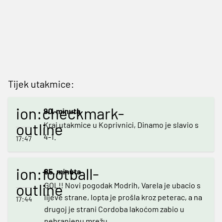
Tijek utakmice:
ion:checkmark-
90. minuta
outline
Kraj utakmice u Koprivnici, Dinamo je slavio s
4-1.
17:47
ion:football-
85. minuta
outline
GOL!! Novi pogodak Modrih, Varela je ubacio s
lijeve strane, lopta je prošla kroz peterac, a na
17:44
drugoj je strani Cordoba lakoćom zabio u
nebranjenu mrežu.