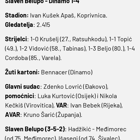
Slaven Belupo - Dinamo 1-4
Stadion:
Ivan Kušek Apaš, Koprivnica.
Gledatelja
: 2.415
Strijelci
: 1-0 Krušelj (27., Ratsuhkodu), 1-1 Topić
(49.), 1-2 Vidović (58., Tabinas), 1-3 Beljo (80.), 1-4
Cordoba (85., Varela).
Žuti kartoni:
Bennacer (Dinamo)
Glavni sudac
: Zdenko Lovrić (Đakovo),
pomoćnici
: Luka Kurtović (Osijek) i Nikola
Kečkiš (Virovitica),
VAR
: Ivan Bebek (Rijeka),
AVAR
: Kruno Šarić (Županja).
Slaven Belupo (3-5-2)
: Hadžikić - Međimorec
(od 75. Međimorec), Išasegi (od 74. Šivalec),