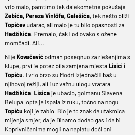
vrlo malo, pamtimo tek dalekometne pokušaje
Zebića, Pereza Vinlöfa, Galešića
, tek nešto bliži
Topićev
udarac, ali malo je tu bilo opasnosti za
Hadžikića
. Premalo, čak i od ovako složene
momčadi. Ali...
Nije
Kovačević
odmah posegnuo za rješenjima s
klupe, prvi je potez bila zamjena mjesta
Lisici i
Topiću
. I vrlo brzo su Modri izjednačili baš u
njihovoj režiji, ali i uz važnu ulogu vratara
Hadžikića
.
Lisica
je ubacio, golmanu Slavena
Belupa lopta je ispala iz ruku, točno na nogu
Topiću
koji je zabio. Bio je to znak da utakmica
mijenja smjer, da je Dinamo dodao gas i da bi
Koprivničanima mogli na naplatu doći oni