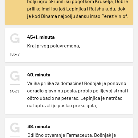
bolju igru okrunili su pogotkom Krušelja. Dobre
prilike imali su još Lepinjica i Ratshukudu, dok
je kod Dinama najbolju šansu imao Perez Vinlof.
45+1. minuta
Kraj prvog poluvremena.
16:47
40. minuta
Velika prilika za domaćine! Bošnjak je ponovno
odradio glavninu posla, probio po lijevoj strnai i
16:41
oštro ubacio na peterac, Lepinjica je natrčao
na loptu, ali je poslao preko gola.
38. minuta
Odlično otvaranje Farmaceuta, Bošnjak je