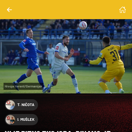
Hrvoje Herent/Germanijak
T. NIČOTA
I. MUŠLEK