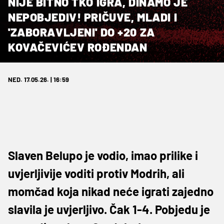
NIJE BITNO TKO IGRA, DINAMO JE
NEPOBJEDIV! PRIČUVE, MLADI I
'ZABORAVLJENI' DO +20 ZA
KOVAČEVIĆEV ROĐENDAN
NED. 17.05.26. | 16:59
Slaven Belupo je vodio, imao prilike i
uvjerljivije voditi protiv Modrih, ali
momčad koja nikad neće igrati zajedno
slavila je uvjerljivo. Čak 1-4. Pobjedu je