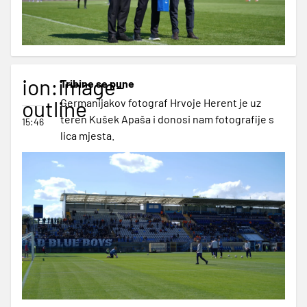
ion:image-
Tribine se pune
outline
Germanijakov fotograf Hrvoje Herent je uz
teren Kušek Apaša i donosi nam fotografije s
15:46
lica mjesta.