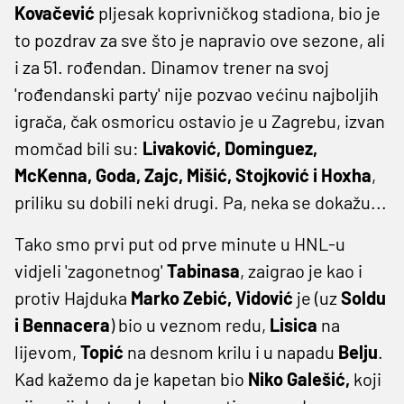
Kovačević
pljesak koprivničkog stadiona, bio je
to pozdrav za sve što je napravio ove sezone, ali
i za 51. rođendan. Dinamov trener na svoj
'rođendanski party' nije pozvao većinu najboljih
igrača, čak osmoricu ostavio je u Zagrebu, izvan
momčad bili su:
Livaković, Dominguez,
McKenna, Goda, Zajc, Mišić, Stojković i Hoxha
,
priliku su dobili neki drugi. Pa, neka se dokažu...
Tako smo prvi put od prve minute u HNL-u
vidjeli 'zagonetnog'
Tabinasa
, zaigrao je kao i
protiv Hajduka
Marko Zebić, Vidović
je (uz
Soldu
i Bennacera
) bio u veznom redu,
Lisica
na
lijevom,
Topić
na desnom krilu i u napadu
Belju
.
Kad kažemo da je kapetan bio
Niko Galešić,
koji