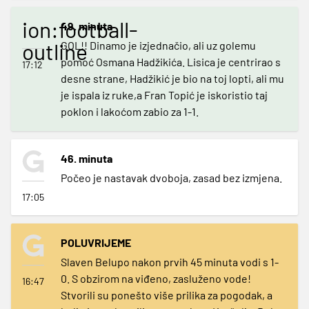
ion:football-
49. minuta
outline
GOL!! Dinamo je izjednačio, ali uz golemu
pomoć Osmana Hadžikića. Lisica je centrirao s
17:12
desne strane, Hadžikić je bio na toj lopti, ali mu
je ispala iz ruke,a Fran Topić je iskoristio taj
poklon i lakoćom zabio za 1-1.
46. minuta
Počeo je nastavak dvoboja, zasad bez izmjena.
17:05
POLUVRIJEME
Slaven Belupo nakon prvih 45 minuta vodi s 1-
0. S obzirom na viđeno, zasluženo vode!
16:47
Stvorili su ponešto više prilika za pogodak, a