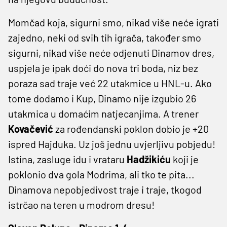
Momčad koja, sigurni smo, nikad više neće igrati
zajedno, neki od svih tih igrača, također smo
sigurni, nikad više neće odjenuti Dinamov dres,
uspjela je ipak doći do nova tri boda, niz bez
poraza sad traje već 22 utakmice u HNL-u. Ako
tome dodamo i Kup, Dinamo nije izgubio 26
utakmica u domaćim natjecanjima. A trener
Kovačević
za rođendanski poklon dobio je +20
ispred Hajduka. Uz još jednu uvjerljivu pobjedu!
Istina, zasluge idu i vrataru
Hadžikiću
koji je
poklonio dva gola Modrima, ali tko te pita...
Dinamova nepobjedivost traje i traje, tkogod
istrčao na teren u modrom dresu!