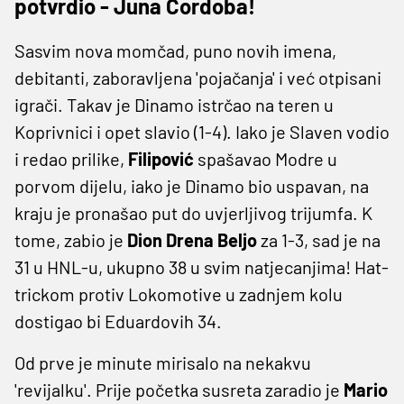
potvrdio - Juna Cordoba!
Sasvim nova momčad, puno novih imena,
debitanti, zaboravljena 'pojačanja' i već otpisani
igrači. Takav je Dinamo istrčao na teren u
Koprivnici i opet slavio (1-4). Iako je Slaven vodio
i redao prilike,
Filipović
spašavao Modre u
porvom dijelu, iako je Dinamo bio uspavan, na
kraju je pronašao put do uvjerljivog trijumfa. K
tome, zabio je
Dion Drena Beljo
za 1-3, sad je na
31 u HNL-u, ukupno 38 u svim natjecanjima! Hat-
trickom protiv Lokomotive u zadnjem kolu
dostigao bi Eduardovih 34.
Od prve je minute mirisalo na nekakvu
'revijalku'. Prije početka susreta zaradio je
Mario