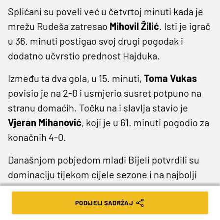
Splićani su poveli već u četvrtoj minuti kada je
mrežu Rudeša zatresao
Mihovil Žilić
. Isti je igrač
u 36. minuti postigao svoj drugi pogodak i
dodatno učvrstio prednost Hajduka.
Između ta dva gola, u 15. minuti,
Toma Vukas
povisio je na 2-0 i usmjerio susret potpuno na
stranu domaćih. Točku na i slavlja stavio je
Vjeran Mihanović
, koji je u 61. minuti pogodio za
konačnih 4-0.
Današnjom pobjedom mladi Bijeli potvrdili su
dominaciju tijekom cijele sezone i na najbolji
način okrunili svoj put do titule prvaka Hrvatske
u pionirskoj konkurenciji.
PODIJELI SADRŽAJ