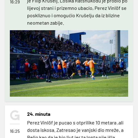
je Filip Krušelj. Losika Ratshukodu je probio po
16:29
lijevoj strani i prizemno ubacio, Perez Vinlöf se
poskliznuo i omogućio Krušelju da iz blizine
neometan zabije.
24. minuta
Perez Vinlöf je pucao s otprilike 10 metara ,ali
dosta iskosa. Zatresao je vanjski dio mreže, a
16:25
Beljo kao da je bio ljut jer ta lopta nije išla