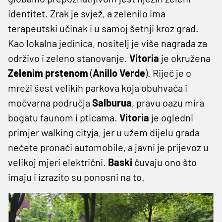
identitet. Zrak je svjež, a zelenilo ima
terapeutski učinak i u samoj šetnji kroz grad.
Kao lokalna jedinica, nositelj je više nagrada za
održivo i zeleno stanovanje.
Vitoria
je okružena
Zelenim prstenom
(
Anillo Verde
). Riječ je o
mreži šest velikih parkova koja obuhvaća i
močvarna područja
Salburua
, pravu oazu mira
bogatu faunom i pticama.
Vitoria
je ogledni
primjer walking cityja, jer u užem dijelu grada
nećete pronaći automobile, a javni je prijevoz u
velikoj mjeri električni.
Baski
čuvaju ono što
imaju i izrazito su ponosni na to.