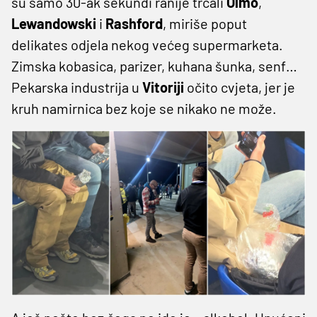
su samo 30-ak sekundi ranije trčali
Olmo
,
Lewandowski
i
Rashford
, miriše poput
delikates odjela nekog većeg supermarketa.
Zimska kobasica, parizer, kuhana šunka, senf…
Pekarska industrija u
Vitoriji
očito cvjeta, jer je
kruh namirnica bez koje se nikako ne može.