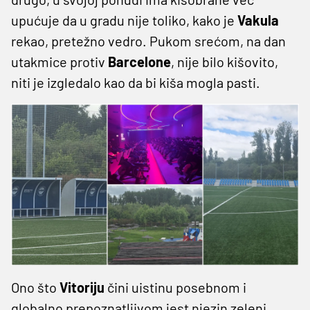
upućuje da u gradu nije toliko, kako je
Vakula
rekao, pretežno vedro. Pukom srećom, na dan
utakmice protiv
Barcelone
, nije bilo kišovito,
niti je izgledalo kao da bi kiša mogla pasti.
Ono što
Vitoriju
čini uistinu posebnom i
globalno prepoznatljivom jest njezin zeleni