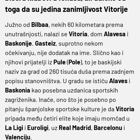
toga da su jedina zanimljivost Vitorije
Južno od
Bilbaa
, nekih 60 kilometara prema
unutrašnjosti, nalazi se
Vitoria
, dom
Alavesa
i
Baskonije
.
Gasteiz
, suprotno nekom
očekivanju, nije dodatak na ime. Slično kao i
njihovi prijatelji iz
Pule
(
Pole
), to je baskijski
naziv za grad od 260 tisuća duša prema zadnjem
popisu stanovništva. U gradu se ističu
Alaves
i
Baskonia
kao posebna uzdanica sportskih
zagriženika. Inače, ono što je posebno po
pitanju španjolske sportske kulture je da
Vitoria
pripada među četiri elite koje imaju momčad u
La Ligi
i
Euroligi
, uz
Real Madrid
,
Barcelonu
i
Valenciju
.