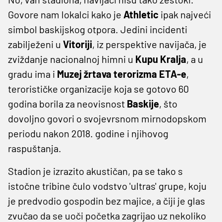
Govore nam lokalci kako je
Athletic
ipak najveći
simbol baskijskog otpora. Jedini incidenti
zabilježeni u
Vitoriji
, iz perspektive navijača, je
zviždanje nacionalnoj himni u
Kupu Kralja
, a u
gradu ima i
Muzej žrtava terorizma ETA-e
,
terorističke organizacije koja se gotovo 60
godina borila za neovisnost
Baskije
, što
dovoljno govori o svojevrsnom mirnodopskom
periodu nakon 2018. godine i njihovog
raspuštanja.
Stadion je izrazito akustičan, pa se tako s
istočne tribine čulo vodstvo 'ultras' grupe, koju
je predvodio gospodin bez majice, a čiji je glas
zvučao da se uoči početka zagrijao uz nekoliko