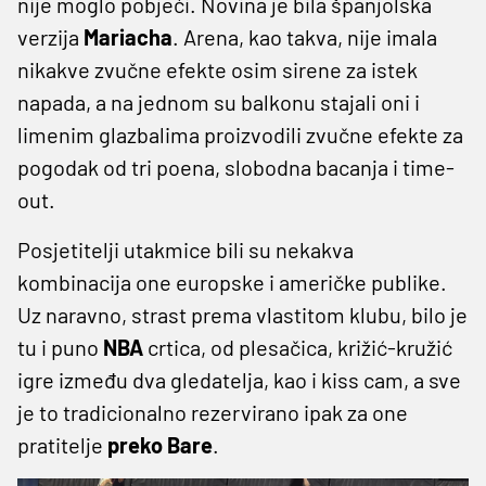
nije moglo pobjeći. Novina je bila španjolska
verzija
Mariacha
. Arena, kao takva, nije imala
nikakve zvučne efekte osim sirene za istek
napada, a na jednom su balkonu stajali oni i
limenim glazbalima proizvodili zvučne efekte za
pogodak od tri poena, slobodna bacanja i time-
out.
Posjetitelji utakmice bili su nekakva
kombinacija one europske i američke publike.
Uz naravno, strast prema vlastitom klubu, bilo je
tu i puno
NBA
crtica, od plesačica, križić-kružić
igre između dva gledatelja, kao i kiss cam, a sve
je to tradicionalno rezervirano ipak za one
pratitelje
preko Bare
.