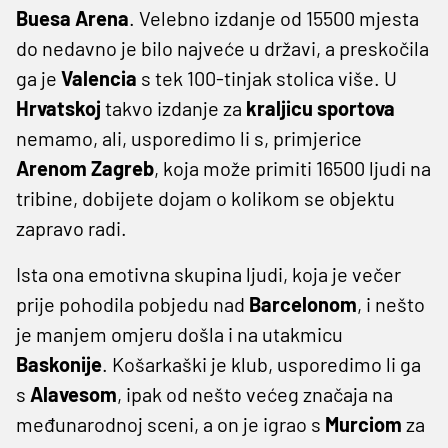
Buesa Arena
. Velebno izdanje od 15500 mjesta
do nedavno je bilo najveće u državi, a preskočila
ga je
Valencia
s tek 100-tinjak stolica više. U
Hrvatskoj
takvo izdanje za
kraljicu sportova
nemamo, ali, usporedimo li s, primjerice
Arenom Zagreb
, koja može primiti 16500 ljudi na
tribine, dobijete dojam o kolikom se objektu
zapravo radi.
Ista ona emotivna skupina ljudi, koja je večer
prije pohodila pobjedu nad
Barcelonom
, i nešto
je manjem omjeru došla i na utakmicu
Baskonije
. Košarkaški je klub, usporedimo li ga
s
Alavesom
, ipak od nešto većeg značaja na
međunarodnoj sceni, a on je igrao s
Murciom
za