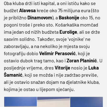
Oba kluba drži isti kapital, a oni ističu kako se
budžet
Alavesa
kreće oko 75 milijuna eura (što
je približno
Dinamovom
), a
Baskonije
oko 15, no
pogoni troše i preko sto. Košarkaška momčad
ima jedan od nižih budžeta
Eurolige
, ali se drže
sasvim solidno. Također, svoje 'vojnike' ne
zaboravljaju, a na nekoliko je mjesta svoju
fotografiju dobio
Velimir Perasović
, koji je
ostavio dubok trag tamo, kao i
Zoran Planinić
. U
posljednje vrijeme, dres
Vitorije
nosio je
Luka
Šamanić
, koji se možda i nije zadržao previše,
ali je ostavio snažan dojam na djelatnike kluba,
kojima je ostao u lijepom sjećanju.