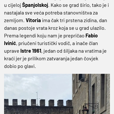
u cijeloj
Španjolskoj
. Kako se grad širio, tako je i
nastajala sve veća potreba stanovništva za
zemljom.
Vitoria
ima čak tri prstena zidina, dan
danas postoje vrata kroz koja se u grad ulazilo.
Prema legendi koju nam je prepričao
Fabio
Ivinić
, priučeni turistički vodič, a inače član
uprave
Istre 1961
, jedan od šiljaka na vratima je
kraći jer je prilikom zatvaranja jedan čovjek
dobio po glavi.