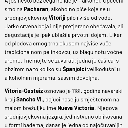
A još nešto bez čega ne ide je – alkohol. Upućeni
smo na
Pacharan
, alkoholno piće koje se u
srednjovjekovnoj
Vitoriji
pilo i više od vode.
Jarko crvena boja i nije pretjerano obećavala, ali
degustacija je ipak ublažila prvotni dojam. Liker
od plodova crnog trna okusom najviše vuče
tradicionalnom pelinkovcu, uz blagu notu voćne
arome. I nemojte se zavarati, jedna je čašica, s
obzirom na to koliko su
Španjolci
velikodušni u
alkoholnim mjerama, sasvim dovoljna.
Vitoria-Gasteiz
osnovao je 1181. godine navarski
kralj
Sancho VI.
, dajući naselju smještenom na
malom brežuljku ime
Nueva Victoria
. Njegova
srednjovjekovna jezgra, jedinstveno oblikovana
u formi badema, danas je jedna od najočuvanijih