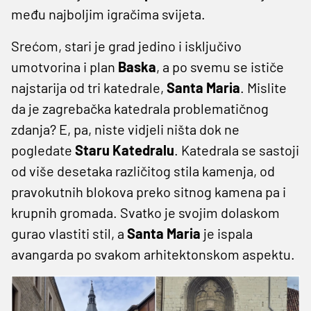
među najboljim igračima svijeta.
Srećom, stari je grad jedino i isključivo
umotvorina i plan
Baska
, a po svemu se ističe
najstarija od tri katedrale,
Santa Maria
. Mislite
da je zagrebačka katedrala problematičnog
zdanja? E, pa, niste vidjeli ništa dok ne
pogledate
Staru Katedralu
. Katedrala se sastoji
od više desetaka različitog stila kamenja, od
pravokutnih blokova preko sitnog kamena pa i
krupnih gromada. Svatko je svojim dolaskom
gurao vlastiti stil, a
Santa Maria
je ispala
avangarda po svakom arhitektonskom aspektu.