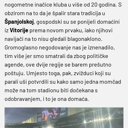
nogometne inačice kluba u više od 20 godina. S
obzirom na to da je špalir stara tradicija u
Španjolskoj
, gospodski su se ponijeli domaćini
iz
Vitorije
prema novom prvaku, iako njihovi
navijači na to nisu gledali blagonaklono.
Gromoglasno negodovanje nas je iznenadilo,
tim više jer smo smatrali da zbog političke
agende, ove dvije regije se barem prešutno
poštuju. Umjesto toga, pak, zvižduci koji su
parali uši potvrdili su kako samo jedna momčad
može na tom stadionu biti dočekana s
odobravanjem, i to je ona domaća.