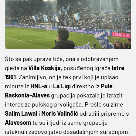
Što se pak uprave tiče, ona s odobravanjem
gleda na
Villa Koskija
, posuđenog igrača
Istre
1961
. Zanimljivo, on je tek prvi koji je upisao
minute iz
HNL-a
u
La Ligi
direktno iz
Pule
.
Baskonia-Alaves
grupacija pokazala je izrazit
interes za pulskog prvoligaša. Prošle su zime
Salim Lawal
i
Moris Valinčić
odradili pripreme s
Alavesom
te su i ljudi iz same grupacije
istaknuli zadovoljstvo dosadašnjom suradnjom.