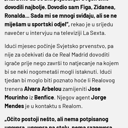
dovodili najbolje. Dovodio sam Figa, Zidanea,
Ronalda... Sada mi se mnogi sviđaju, ali se ne
miješam u sportski odjel“,
rekao je u srijedu
navečer u intervjuu na televiziji La Sexta.
Idući mjesec počinje Svjetsko prvenstvo, pa
nije za očekivati da će Real Madrid dovoditi
igrače prije nego završi to natjecanje na kojem
bi se neki nogometaši mogli istaknuti. Idući
tjedan bi moglo biti poznato hoće li Realovog
trenera
Alvara Arbelou
zamijeniti
Jose
Mourinho
iz
Benfice
. Njegov agent
Jorge
Mendes
je u kontaktu s Realom.
„Očito postoji nešto, ali nema potpisanog
ugovora, ugovora na stolu, nema razgovora