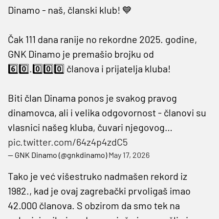
Dinamo - naš, članski klub! 💙
Čak 111 dana ranije no rekordne 2025. godine,
GNK Dinamo je premašio brojku od
6️⃣0️⃣.0️⃣0️⃣0️⃣ članova i prijatelja kluba!
Biti član Dinama ponos je svakog pravog
dinamovca, ali i velika odgovornost - članovi su
vlasnici našeg kluba, čuvari njegovog…
pic.twitter.com/64z4p4zdC5
— GNK Dinamo (@gnkdinamo)
May 17, 2026
Tako je već višestruko nadmašen rekord iz
1982., kad je ovaj zagrebački prvoligaš imao
42.000 članova. S obzirom da smo tek na