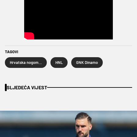
TAGOVI
Hrvatska nogometna liga
HNL
GNK Dinamo
SLJEDEĆA VIJEST