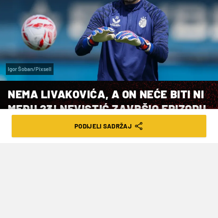
Igor Šoban/Pixsell
NEMA LIVAKOVIĆA, A ON NEĆE BITI NI
MEĐU 23! NEVISTIĆ ZAVRŠIO EPIZODU
U DINAMU?
PODIJELI SADRŽAJ
VRIJEME ČITANJA: 2MIN | NED. 17.05.26. | 11:32