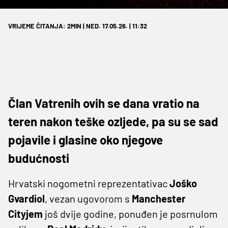
VRIJEME ČITANJA: 2MIN | NED. 17.05.26. | 11:32
Član Vatrenih ovih se dana vratio na
teren nakon teške ozljede, pa su se sad
pojavile i glasine oko njegove
budućnosti
Hrvatski nogometni reprezentativac
Joško
Gvardiol
, vezan ugovorom s
Manchester
Cityjem
još dvije godine, ponuđen je posrnulom