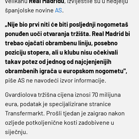
velikanu
Real Madridu
, izvijestile su u nedjelju
španjolske novine
AS
.
„Nije bio prvi niti će biti posljednji nogometaš
ponuđen uoči otvaranja tržišta. Real Madrid bi
trebao ojačati obrambenu liniju, posebno
poziciju stopera, ali u klubu nisu očekivali
takav potez od jednog od najcjenjenijih
obrambenih igrača u europskom nogometu",
piše AS ne navodeći izvor informacije.
Gvardiolova tržišna cijena iznosi 70 milijuna
eura, podatak je specijalizirane stranice
Transfermarkt. Prošli tjedan je zaigrao nakon
ozljede potkoljenične kosti zadobivene u
siječnju.