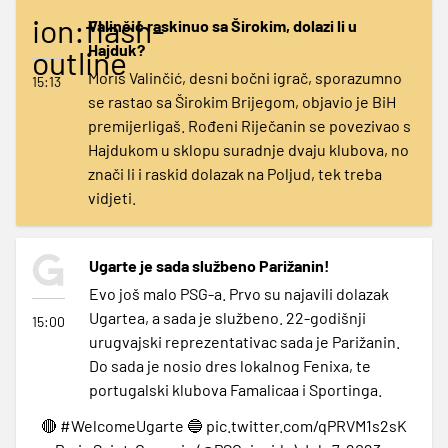
ion:flash-
Valinčić raskinuo sa Širokim, dolazi li u
Hajduk?
outline
Moris Valinčić, desni bočni igrač, sporazumno
15:13
se rastao sa Širokim Brijegom, objavio je BiH
premijerligaš. Rođeni Riječanin se povezivao s
Hajdukom u sklopu suradnje dvaju klubova, no
znači li i raskid dolazak na Poljud, tek treba
vidjeti.
Ugarte je sada službeno Parižanin!
Evo još malo PSG-a. Prvo su najavili dolazak
Ugartea, a sada je službeno. 22-godišnji
15:00
urugvajski reprezentativac sada je Parižanin.
Do sada je nosio dres lokalnog Fenixa, te
portugalski klubova Famalicaa i Sportinga.
🔴
#WelcomeUgarte
🔵
pic.twitter.com/qPRVM1s2sK