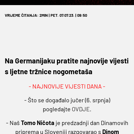
VRIJEME ČITANJA: 2MIN | PET. 07.07.23. | 09:50
Na Germanijaku pratite najnovije vijesti
s ljetne tržnice nogometaša
- NAJNOVIJE VIJESTI DANA -
- Što se događalo jučer (6. srpnja)
pogledajte
OVDJE
.
- Naš
Tomo Ničota
je predzadnji dan Dinamovih
priprema u Sloveniji razgovarao s
Dinom