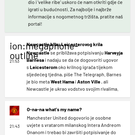
dio i 'velike ribe' uskoro će nam otkriti gdje će
igrati u budućnosti. Za najbolje i najbrže
informacije s nogometnog tržišta, pratite naš
portal!
ion:megaphone-
Newcastle blizu Leicesterovog krila
outline
Newcastle
se približava potpisivanju
Harveyja
Barnesa
i nadaju se da će dogovoriti ugovor
21:53
s
Leicesterom
oko krilnog igrača tijekom
sljedećeg tjedna, piše The Telegraph. Barnes
je bio meta
West Hama
i
Aston Ville
, ali
Newcastle je ukrao vodstvo svojim rivalima.
O-na-na what's my name?
Manchester United dogovorio je osobne
uvjete s vratarom milanskog Intera Andreom
21:43
Onanom i trebao bi završiti potpisivanje do