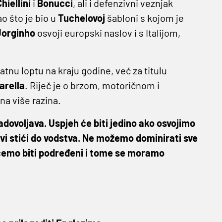
hiellini
i
Bonucci
, ali i defenzivni veznjak
o što je bio u
Tuchelovoj
šabloni s kojom je
Jorginho
osvoji europski naslov i s Italijom,
latnu loptu na kraju godine, već za titulu
arella
. Riječ je o brzom, motoričnom i
a više razina.
 zadovoljava. Uspjeh će biti jedino ako osvojimo
rvi stići do vodstva. Ne možemo dominirati sve
ćemo biti podređeni i tome se moramo