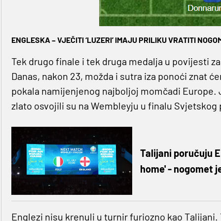
ENGLESKA – VJEČITI ‘LUZERI’ IMAJU PRILIKU VRATITI NOGO
Tek drugo finale i tek druga medalja u povijesti 
Danas, nakon 23, možda i sutra iza ponoći znat ćem
pokala namijenjenog najboljoj momčadi Europe. J
zlato osvojili su na Wembleyju u finalu Svjetskog
Talijani poručuju 
home' - nogomet je 
Englezi nisu krenuli u turnir furiozno kao Talijan