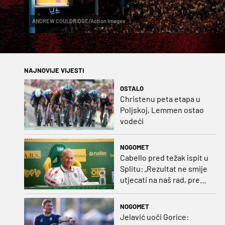
ANDREW COULDRIDGE/Action Images
NAJNOVIJE VIJESTI
OSTALO
Christenu peta etapa u
Poljskoj, Lemmen ostao
vodeći
NOGOMET
Cabello pred težak ispit u
Splitu: „Rezultat ne smije
utjecati na naš rad, pred
nama je dugo prvenstvo“
NOGOMET
Jelavić uoči Gorice: