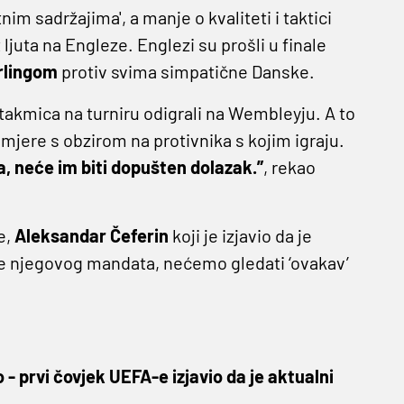
im sadržajima', a manje o kvaliteti i taktici
juta na Engleze. Englezi su prošli u finale
lingom
protiv svima simpatične Danske.
takmica na turniru odigrali na Wembleyju. A to
mjere s obzirom na protivnika s kojim igraju.
, neće im biti dopušten dolazak.”
, rekao
e,
Aleksandar Čeferin
koji je izjavio da je
me njegovog mandata, nećemo gledati ‘ovakav’
o - prvi čovjek UEFA-e izjavio da je aktualni