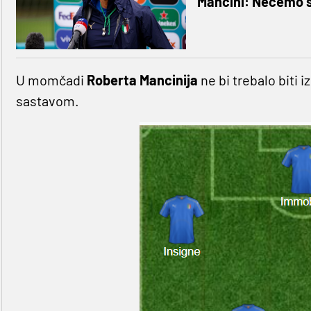
Mancini: Nećemo s
U momčadi
Roberta Mancinija
ne bi trebalo biti 
sastavom.