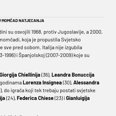
JU MOMČAD NATJECANJA
ini su osvojili 1968. protiv Jugoslavije, a 2000.
momčadi, koja je propustila Svjetsko
e sve pred sobom. Italija nije izgubila
93-1996) i Španjolskoj (2007-2009) koje su
Giorgija Chiellinija
(36),
Leandra Bonuccija
im godinama
Lorenza Insignea
(30),
Alessandra
), do igrača koji tek trebaju postati svjetske
ija
(24),
Federica Chiese
(23) i
Gianluigija