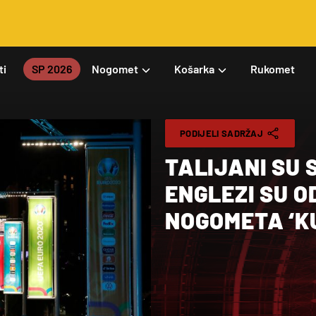
ti
SP 2026
Nogomet
Košarka
Rukomet
PODIJELI SADRŽAJ
TALIJANI SU S
ENGLEZI SU 
NOGOMETA ‘KU