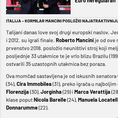
Euro neregularan
ITALIJA – KORMILAR MANCINI POSLOŽIO NAJATRAKTIVNI
Talijani danas love svoj drugi europski naslov. Jed
i 2012. su igrali finale.
Roberto Mancini
je od ove 
prvenstvo 2018. posložio neuništivi stroj koji melj
posljednje 33 utakmice te je vrlo blizu Brazilu (19
ostvarili 35 uzastopnih utakmica bez poraza.
Ova momčad sastavljena je od iskusnih senatora
(34),
Cira Immobilea
(31), preko igrača u najbolj
Florenzija
(30),
Jorginha
(29) i
Marca Verattija
(28
klase poput
Nicola Barelle
(24),
Manuela Locatell
Donnarumme
(22).