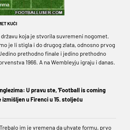
MET KUĆI
za državu koja je stvorila suvremeni nogomet.
o je li stigla i do drugog zlata, odnosno prvog
edino prethodno finale i jedino prethodno
 prvenstva 1966. A na Wembleyju igraju i danas.
Englezima: U pravu ste, 'Football is coming
izmišljen u Firenci u 15. stoljeću
i. Trebalo im je vremena da uhvate formu, prvo