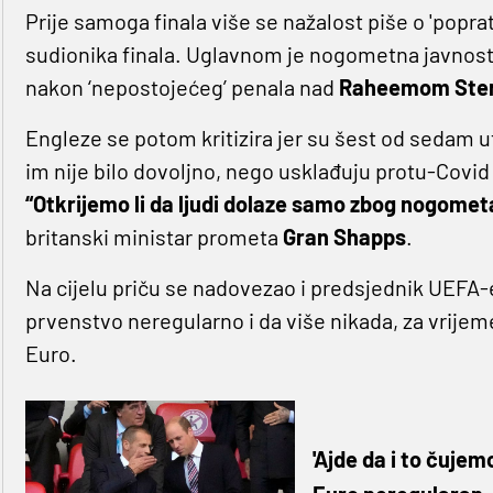
Prije samoga finala više se nažalost piše o 'popratn
sudionika finala. Uglavnom je nogometna javnost l
nakon ‘nepostojećeg’ penala nad
Raheemom Ster
Engleze se potom kritizira jer su šest od sedam u
im nije bilo dovoljno, nego usklađuju protu-Covid 
“Otkrijemo li da ljudi dolaze samo zbog nogometa
britanski ministar prometa
Gran Shapps
.
Na cijelu priču se nadovezao i predsjednik UEFA-
prvenstvo neregularno i da više nikada, za vrije
Euro.
'Ajde da i to čujem