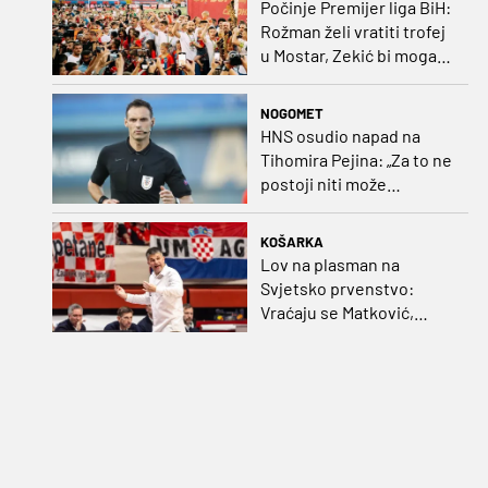
Počinje Premijer liga BiH:
Rožman želi vratiti trofej
u Mostar, Zekić bi mogao
biti iznenađenje
NOGOMET
HNS osudio napad na
Tihomira Pejina: „Za to ne
postoji niti može
postojati opravdanje”
KOŠARKA
Lov na plasman na
Svjetsko prvenstvo:
Vraćaju se Matković,
Nakić i Drežnjak