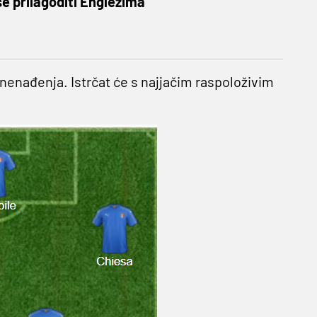
e prilagoditi Englezima
iznenađenja. Istrčat će s najjačim raspoloživim