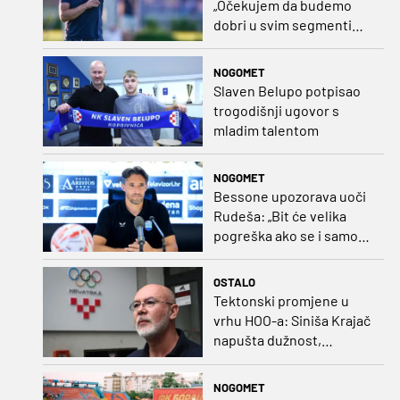
„Očekujem da budemo
dobri u svim segmentima
igre i pobjedu“
NOGOMET
Slaven Belupo potpisao
trogodišnji ugovor s
mladim talentom
NOGOMET
Bessone upozorava uoči
Rudeša: „Bit će velika
pogreška ako se i samo
malo opustimo“
OSTALO
Tektonski promjene u
vrhu HOO-a: Siniša Krajač
napušta dužnost,
razriješeno i svih osam
direktora
NOGOMET