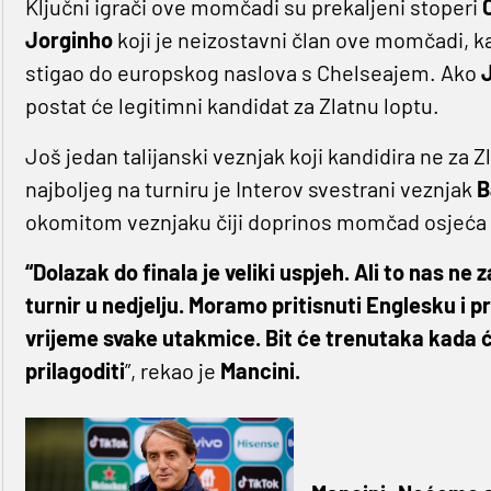
Ključni igrači ove momčadi su prekaljeni stoperi
C
Jorginho
koji je neizostavni član ove momčadi, ka
stigao do europskog naslova s Chelseajem. Ako
postat će legitimni kandidat za Zlatnu loptu.
Još jedan talijanski veznjak koji kandidira ne za Z
najboljeg na turniru je Interov svestrani veznjak
B
okomitom veznjaku čiji doprinos momčad osjeća n
“Dolazak do finala je veliki uspjeh. Ali to nas ne
turnir u nedjelju. Moramo pritisnuti Englesku i p
vrijeme svake utakmice. Bit će trenutaka kada 
prilagoditi
”, rekao je
Mancini.