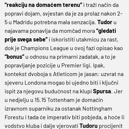
“reakciju na domaćem terenu“
i traži način da
popravi dojam, svjestan da je za prolaz nakon 2-
5 u Madridu potrebna mala senzacija.
Tudor
u
najavama ponavlja da momčad mora
“gledati
prije svega sebe”
i iskoristiti utakmicu za rast,
dok je Champions League u ovoj fazi opisao kao
“bonus”
u odnosu na primarni zadatak, a to je
popravljanje pozicije u Premier ligi. Ipak,
kontekst dvoboja s Atleticom je jasan: uzvrat na
sjeveru Londona mogao bi ujedno biti i ključni
ispit za njegovu budućnost na klupi
Spursa
. Jer
u nedjelju u 15.15 Tottenham je domaćin
izravnom suparniku za ostanak Nottingham
Forestu i tada će imperativ biti pobjeda, a hoće li
vodstvo kluba i dalje vjerovati
Tudoru
procijenit