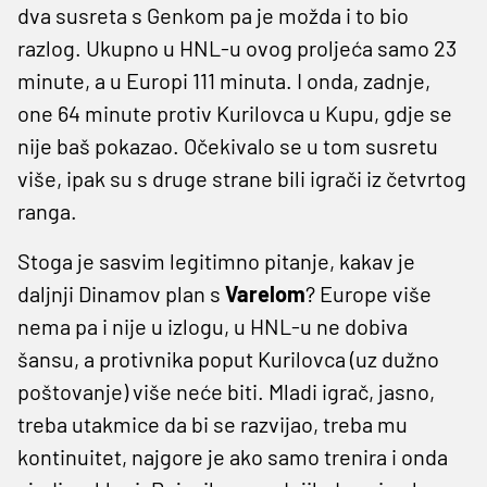
dva susreta s Genkom pa je možda i to bio
razlog. Ukupno u HNL-u ovog proljeća samo 23
minute, a u Europi 111 minuta. I onda, zadnje,
one 64 minute protiv Kurilovca u Kupu, gdje se
nije baš pokazao. Očekivalo se u tom susretu
više, ipak su s druge strane bili igrači iz četvrtog
ranga.
Stoga je sasvim legitimno pitanje, kakav je
daljnji Dinamov plan s
Varelom
? Europe više
nema pa i nije u izlogu, u HNL-u ne dobiva
šansu, a protivnika poput Kurilovca (uz dužno
poštovanje) više neće biti. Mladi igrač, jasno,
treba utakmice da bi se razvijao, treba mu
kontinuitet, najgore je ako samo trenira i onda