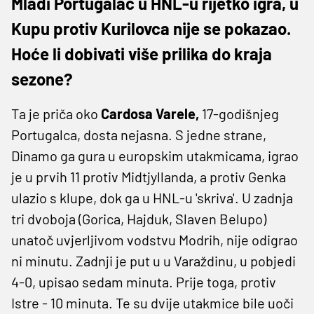
Mladi Portugalac u HNL-u rijetko igra, u
Kupu protiv Kurilovca nije se pokazao.
Hoće li dobivati više prilika do kraja
sezone?
Ta je priča oko
Cardosa Varele,
17-godišnjeg
Portugalca, dosta nejasna. S jedne strane,
Dinamo ga gura u europskim utakmicama, igrao
je u prvih 11 protiv Midtjyllanda, a protiv Genka
ulazio s klupe, dok ga u HNL-u 'skriva'. U zadnja
tri dvoboja (Gorica, Hajduk, Slaven Belupo)
unatoč uvjerljivom vodstvu Modrih, nije odigrao
ni minutu. Zadnji je put u u Varaždinu, u pobjedi
4-0, upisao sedam minuta. Prije toga, protiv
Istre - 10 minuta. Te su dvije utakmice bile uoči