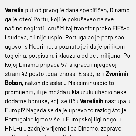
Varelin
put od prvog je dana specifičan, Dinamo
ga je 'oteo' Portu, koji je pokušavao na sve
načine negirati i srušiti taj transfer preko FIFA-e
i sudova, ali nije uspio. Portugalac je potpisao
ugovor s Modrima, a poznato je i da je prilikom
tog čina, potpisana i klauzula od pet milijuna. Po
kojoj Dinamu pripada 57, a igraču i njegovoj
strani 43 posto toga iznosa. E sad, je li
Zvonimir
Boban,
nakon dolaska u Maksimir uspio to
promijeniti, ili je možda u klauzulu ubacio neke
dodatne bonuse, koji se tiču
Varelinih
nastupa u
Europi? Nagađa se da je upravo to razlog što je
Portugalac igrao više u Europskoj ligi nego u
HNL-u u zadnje vrijeme i da Dinamo, zapravo,