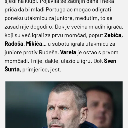
sjedi na klupi. Pojavila se zadnjih dana i neka
priča da bi mladi Portugalac mogao odigrati
poneku utakmicu za juniore, međutim, to se
zasad nije dogodilo. Dok je većina mladih igrača,
koji su već igrali za prvu momčad, poput
Zebića,
Radoša, Mikića...
u subotu igrala utakmicu za
juniore protiv Rudeša,
Varela
je ostao s prvom
momčadi. I nije, dakle, ulazio u igru. Dok
Sven
Šunta
, primjerice, jest.