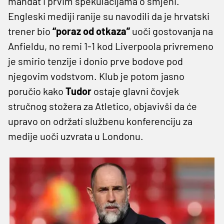
mandat i prvim špekulacijama o smjeni.
Engleski mediji ranije su navodili da je hrvatski
trener bio
“poraz od otkaza”
uoči gostovanja na
Anfieldu, no remi 1-1 kod Liverpoola privremeno
je smirio tenzije i donio prve bodove pod
njegovim vodstvom. Klub je potom jasno
poručio kako
Tudor
ostaje glavni čovjek
stručnog stožera za Atletico, objavivši da će
upravo on održati službenu konferenciju za
medije uoči uzvrata u Londonu.