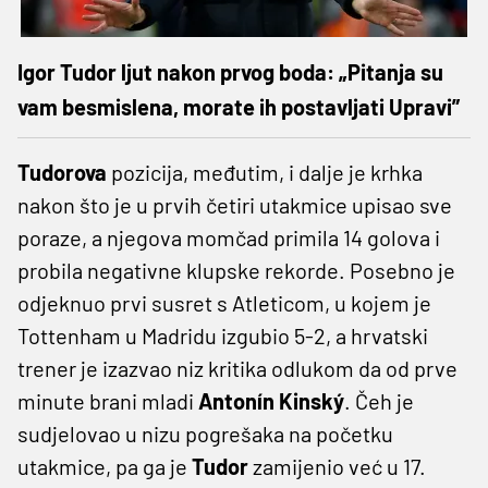
Igor Tudor ljut nakon prvog boda: „Pitanja su
vam besmislena, morate ih postavljati Upravi”
Tudorova
pozicija, međutim, i dalje je krhka
nakon što je u prvih četiri utakmice upisao sve
poraze, a njegova momčad primila 14 golova i
probila negativne klupske rekorde. Posebno je
odjeknuo prvi susret s Atleticom, u kojem je
Tottenham u Madridu izgubio 5-2, a hrvatski
trener je izazvao niz kritika odlukom da od prve
minute brani mladi
Antonín Kinský
. Čeh je
sudjelovao u nizu pogrešaka na početku
utakmice, pa ga je
Tudor
zamijenio već u 17.