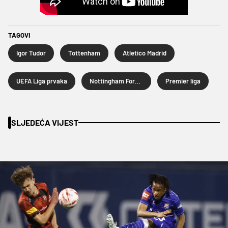
TAGOVI
Igor Tudor
Tottenham
Atletico Madrid
UEFA Liga prvaka
Nottingham Forest
Premier liga
SLJEDEĆA VIJEST