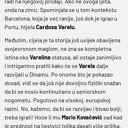
radi na njegovoj prodaji. Ako ne ovoga ljeta,
onda na zimu. Spominjala se u tom kontekstu
Barcelona, koja je već ranije, još dok je igrao u
Portu, htjela
Cardosa Varelu.
Međutim, cijela je ta storija još uvijek obavijena
svojevrsnom maglom, ne zna se kompletna
istina oko
Varelina
statusa, ali ostaje zanimljivo
i intrigantno pratiti kako će se
Varela
dalje
razvijati u Dinamu. Po onome što je pokazao
dosad, vidi se da još nije dovoljno fizički snažan
da bi se nosio kontinuirano u seniorskom
nogometu. Pogotovo na visokoj, europskoj
razini. No, kažemo, da bi se razvijao i bivao bolji,
treba igrati! Hoće li mu
Mario Kovačević
sad kad
je prednost na ljestvici tolika davati više prilika,