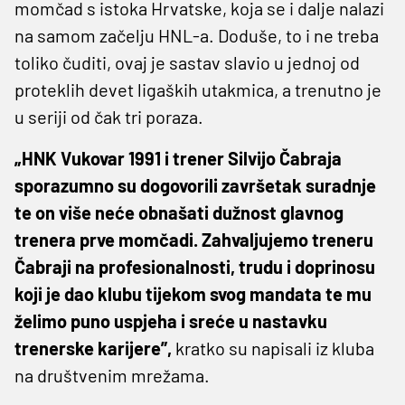
momčad s istoka Hrvatske, koja se i dalje nalazi
na samom začelju HNL-a. Doduše, to i ne treba
toliko čuditi, ovaj je sastav slavio u jednoj od
proteklih devet ligaških utakmica, a trenutno je
u seriji od čak tri poraza.
„HNK Vukovar 1991 i trener Silvijo Čabraja
sporazumno su dogovorili završetak suradnje
te on više neće obnašati dužnost glavnog
trenera prve momčadi. Zahvaljujemo treneru
Čabraji na profesionalnosti, trudu i doprinosu
koji je dao klubu tijekom svog mandata te mu
želimo puno uspjeha i sreće u nastavku
trenerske karijere”,
kratko su napisali iz kluba
na društvenim mrežama.