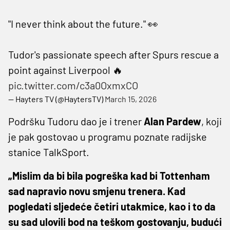
"I never think about the future." 👀
Tudor's passionate speech after Spurs rescue a
point against Liverpool 🔥
pic.twitter.com/c3a0OxmxCO
— Hayters TV (@HaytersTV)
March 15, 2026
Podršku Tudoru dao je i trener
Alan Pardew
, koji
je pak gostovao u programu poznate radijske
stanice TalkSport.
„Mislim da bi bila pogreška kad bi Tottenham
sad napravio novu smjenu trenera. Kad
pogledati sljedeće četiri utakmice, kao i to da
su sad ulovili bod na teškom gostovanju, budući