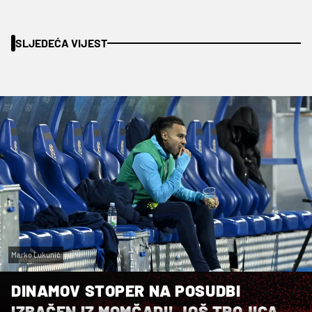
SLJEDEĆA VIJEST
Marko Lukunić
DINAMOV STOPER NA POSUDBI
IZBAČEN IZ MOMČADI! JOŠ TROJICA