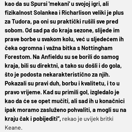
kao da su Spursi 'mekani' u svojoj igri, ali
fizikalnost Solankea i Richarlison veliki je plus
za Tudora, pa oni su praktički rušili sve pred
sobom. Od sad pa do kraja sezone, slijede im
prave borbe u svakom kolu, već u sljedećem ih
čeka ogromna i važna bitka s Nottingham
Forestom. Na Anfieldu su se borili do samog
kraja, bili su direktni, a tako su došli i do gola,
što je podosta nekarakteristično za njih.
Pokazali su pravi duh, borbu i kvalitetu, i to u
pravo vrijeme. Kad su primili gol, izgledalo je
kao da će se opet mučiti, ali sad ih u konačnici
ipak moramo zasluženo pohvaliti, a mogli su na
kraju čak i pobijediti”,
rekao je uvijek britki
Keane.