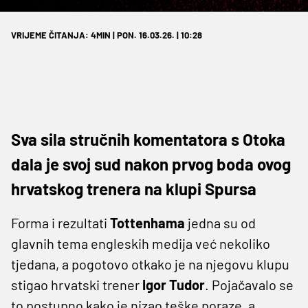
VRIJEME ČITANJA: 4MIN | PON. 16.03.26. | 10:28
Sva sila stručnih komentatora s Otoka
dala je svoj sud nakon prvog boda ovog
hrvatskog trenera na klupi Spursa
Forma i rezultati
Tottenhama
jedna su od
glavnih tema engleskih medija već nekoliko
tjedana, a pogotovo otkako je na njegovu klupu
stigao hrvatski trener
Igor Tudor
. Pojačavalo se
to postupno kako je nizao teške poraze, a