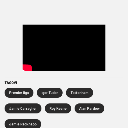
TAGOVI
Premier liga
Igor Tudor
Tottenham
Jamie Carragher
Roy Keane
Alan Pardew
Jamie Redknapp