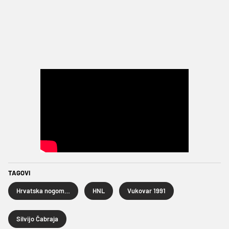
TAGOVI
Hrvatska nogometna liga
HNL
Vukovar 1991
Silvijo Čabraja