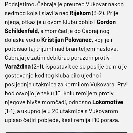
Podsjetimo, Čabraja je preuzeo Vukovar nakon
sedmog kola i slavlja nad
Rijekom
(3-2). Prije
njega, otkaz je u ovom klubu dobio i
Gordon
Schildenfeld
, a momčad je do Čabrajinog
dolaska vodio
Kristijan Polovanec
, koji je i
potpisao taj trijumf nad braniteljem naslova.
Čabraja je zatim debitirao porazom protiv
Varaždina
(2-1), ispostavit će se poslije da mu je
gostovanje kod tog kluba bilo ujedno i
posljednja utakmica za kormilom Vukovara. Prvi
bod osvojio je tek u 10. kolu remijem protiv
njegove bivše momčadi, odnosno
Lokomotive
(1-1), a ukupno je u 20 utakmica s Vukovarom
upisao četiri pobjede, šest remija i 10 poraza.