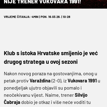
NIJE TRENER VUKOVARA 1991!
VRIJEME ČITANJA: 4MIN | PON. 16.03.26. | 10:28
Klub s istoka Hrvatske smijenio je već
drugog stratega u ovoj sezoni
Nakon novog poraza na gostovanjima, onog u
petak protiv
Varaždina
(2-0), iz
Vukovara 1991
u
ponedjeljak ujutro objavili su pomalo i
neočekivanu vijest. Naime, trener
Silvijo
Čabraja
dobio je otkaz i više neće voditi tu