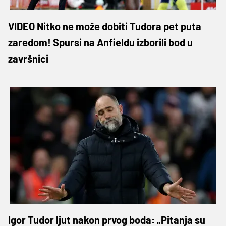
VIDEO Nitko ne može dobiti Tudora pet puta
zaredom! Spursi na Anfieldu izborili bod u
završnici
Igor Tudor ljut nakon prvog boda: „Pitanja su