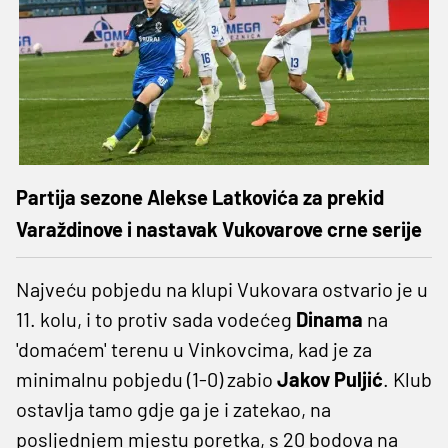
Partija sezone Alekse Latkovića za prekid
Varaždinove i nastavak Vukovarove crne serije
Najveću pobjedu na klupi Vukovara ostvario je u
11. kolu, i to protiv sada vodećeg
Dinama
na
'domaćem' terenu u Vinkovcima, kad je za
minimalnu pobjedu (1-0) zabio
Jakov Puljić
. Klub
ostavlja tamo gdje ga je i zatekao, na
posljednjem mjestu poretka, s 20 bodova na