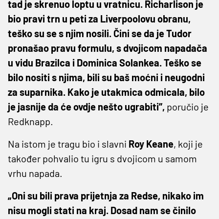
tad je skrenuo loptu u vratnicu. Richarlison je
bio pravi trn u peti za Liverpoolovu obranu,
teško su se s njim nosili. Čini se da je Tudor
pronašao pravu formulu, s dvojicom napadača
u vidu Brazilca i Dominica Solankea. Teško se
bilo nositi s njima, bili su baš moćni i neugodni
za suparnika. Kako je utakmica odmicala, bilo
je jasnije da će ovdje nešto ugrabiti”,
poručio je
Redknapp.
Na istom je tragu bio i slavni
Roy Keane
, koji je
također pohvalio tu igru s dvojicom u samom
vrhu napada.
„Oni su bili prava prijetnja za Redse, nikako im
nisu mogli stati na kraj. Dosad nam se činilo