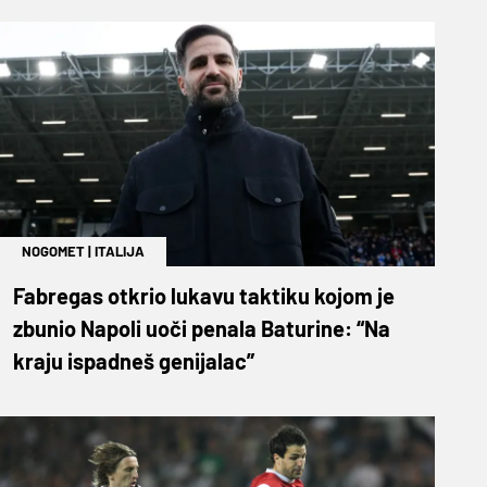
NOGOMET
|
ITALIJA
Fabregas otkrio lukavu taktiku kojom je
zbunio Napoli uoči penala Baturine: “Na
kraju ispadneš genijalac”