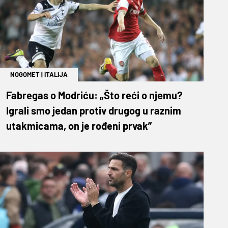
NOGOMET
|
ITALIJA
Fabregas o Modriću: „Što reći o njemu?
Igrali smo jedan protiv drugog u raznim
utakmicama, on je rođeni prvak”