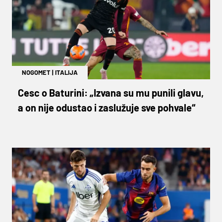
NOGOMET
|
ITALIJA
Cesc o Baturini: „Izvana su mu punili glavu,
a on nije odustao i zaslužuje sve pohvale“