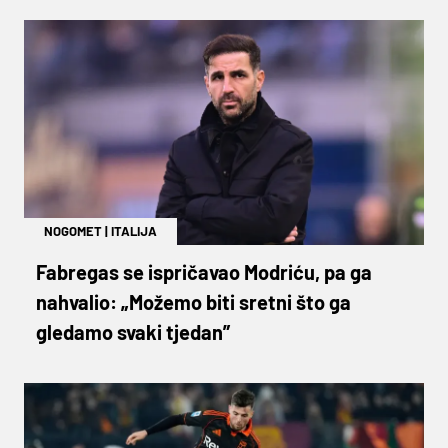
NOGOMET
|
ITALIJA
Fabregas se ispričavao Modriću, pa ga
nahvalio: „Možemo biti sretni što ga
gledamo svaki tjedan”