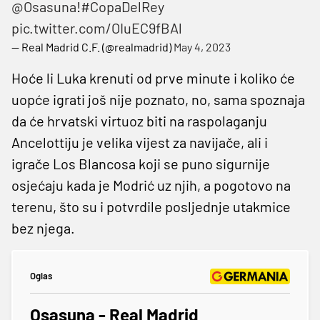
@Osasuna
!
#CopaDelRey
pic.twitter.com/OIuEC9fBAl
— Real Madrid C.F. (@realmadrid)
May 4, 2023
Hoće li Luka krenuti od prve minute i koliko će
uopće igrati još nije poznato, no, sama spoznaja
da će hrvatski virtuoz biti na raspolaganju
Ancelottiju je velika vijest za navijače, ali i
igrače Los Blancosa koji se puno sigurnije
osjećaju kada je Modrić uz njih, a pogotovo na
terenu, što su i potvrdile posljednje utakmice
bez njega.
Oglas
Osasuna - Real Madrid