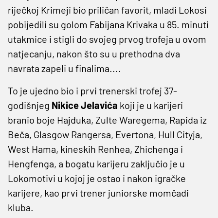
riječkoj Krimeji bio priličan favorit, mladi Lokosi
pobijedili su golom Fabijana Krivaka u 85. minuti
utakmice i stigli do svojeg prvog trofeja u ovom
natjecanju, nakon što su u prethodna dva
navrata zapeli u finalima....
To je ujedno bio i prvi trenerski trofej 37-
godišnjeg
Nikice Jelavića
koji je u karijeri
branio boje Hajduka, Zulte Waregema, Rapida iz
Beča, Glasgow Rangersa, Evertona, Hull Cityja,
West Hama, kineskih Renhea, Zhichenga i
Hengfenga, a bogatu karijeru zaključio je u
Lokomotivi u kojoj je ostao i nakon igračke
karijere, kao prvi trener juniorske momčadi
kluba.