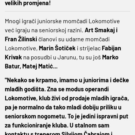
velikih promjena!
Mnogi igrači juniorske momčadi Lokomotive
već igraju na seniorskoj razini.
Art Smakaj i
Fran Žilinski
članovi su udarne momčadi
Lokomotive,
Marin Šotiček
i strijelac
Fabijan
Krivak
na posudbi u Jarunu, tu su još
Marko
Batur, Matej Matić...
"Nekako se krpamo, imamo u juniorima i dečke
mlađih godišta. Zna se modus operandi
Lokomotive, klub živi od prodaje mladih igrača,
pa je normalno da tako mladi dobiju priliku u
seniorskom nogometu. To je jedini ispravni put
za funkcioniranje kluba. U stalnom sam
kontaktu s trenerom Silvijom Čabrajom i