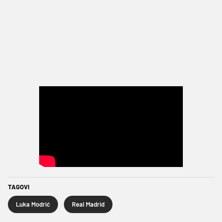
TAGOVI
Luka Modrić
Real Madrid