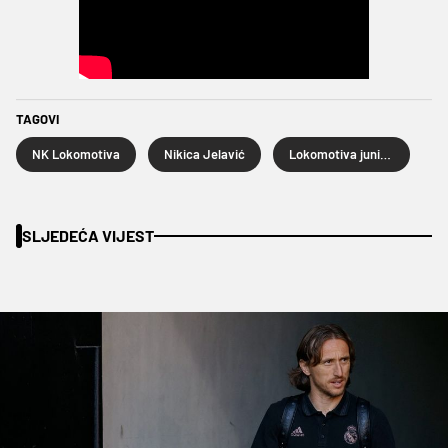
TAGOVI
NK Lokomotiva
Nikica Jelavić
Lokomotiva juniori
SLJEDEĆA VIJEST