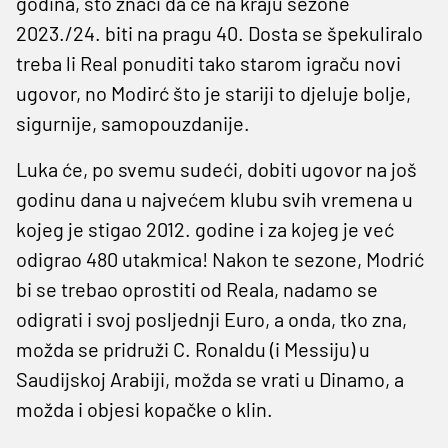
godina, što znači da će na kraju sezone
2023./24. biti na pragu 40. Dosta se špekuliralo
treba li Real ponuditi tako starom igraču novi
ugovor, no Modirć što je stariji to djeluje bolje,
sigurnije, samopouzdanije.
Luka će, po svemu sudeći, dobiti ugovor na još
godinu dana u najvećem klubu svih vremena u
kojeg je stigao 2012. godine i za kojeg je već
odigrao 480 utakmica! Nakon te sezone, Modrić
bi se trebao oprostiti od Reala, nadamo se
odigrati i svoj posljednji Euro, a onda, tko zna,
možda se pridruži C. Ronaldu (i Messiju) u
Saudijskoj Arabiji, možda se vrati u Dinamo, a
možda i objesi kopačke o klin.