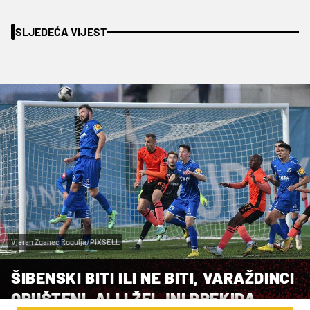
SLJEDEĆA VIJEST
Vjeran Zganec Rogulja/PIXSELL
ŠIBENSKI BITI ILI NE BITI, VARAŽDINCI
OPUŠTENI, ALI I ŽELJNI PREKIDA