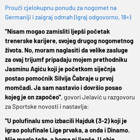
Prouči cjelokupnu ponudu za nogomet na
Germaniji i zaigraj odmah (Igraj odgovorno, 18+)
"Nisam mogao zamisliti ljepši početak
trenerske karijere, svojeg drugog nogometnog
života. No, moram naglasiti da velike zasluge
za ovaj trijumf pripadaju mojem prethodniku
Jasminu Agiću koji je početkom siječnja
postao pomoćnik Silvija Čabraje u prvoj
momčadi. Ja sam nastavio i dovršio posao
kojeg je on započeo"
, govori Jelavić u razgovoru
za Sportske novosti i nastavlja:
"U polufinalu smo izbacili Hajduk (3-2) koji je
igrao polufinale Lige prvaka, a onda i Dinamo.
Nije moglo teže, a bome ni ljepše. U obje