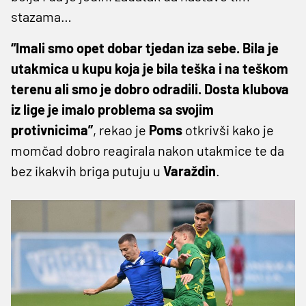
stazama…
“Imali smo opet dobar tjedan iza sebe. Bila je
utakmica u kupu koja je bila teška i na teškom
terenu ali smo je dobro odradili. Dosta klubova
iz lige je imalo problema sa svojim
protivnicima”
, rekao je
Poms
otkrivši kako je
momčad dobro reagirala nakon utakmice te da
bez ikakvih briga putuju u
Varaždin
.