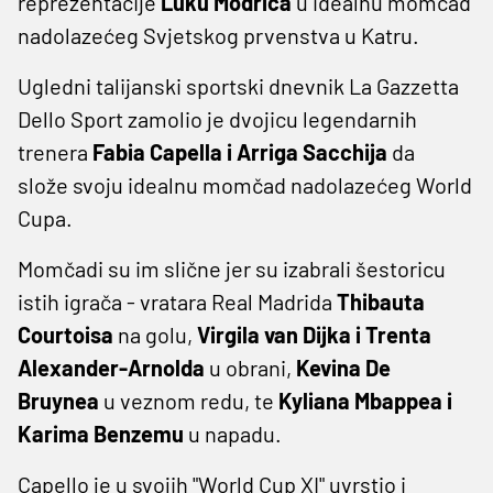
reprezentacije
Luku Modrića
u idealnu momčad
nadolazećeg Svjetskog prvenstva u Katru.
Ugledni talijanski sportski dnevnik La Gazzetta
Dello Sport zamolio je dvojicu legendarnih
trenera
Fabia Capella i Arriga Sacchija
da
slože svoju idealnu momčad nadolazećeg World
Cupa.
Momčadi su im slične jer su izabrali šestoricu
istih igrača - vratara Real Madrida
Thibauta
Courtoisa
na golu,
Virgila van Dijka i Trenta
Alexander-Arnolda
u obrani,
Kevina De
Bruynea
u veznom redu, te
Kyliana Mbappea i
Karima Benzemu
u napadu.
Capello je u svojih "World Cup XI" uvrstio i