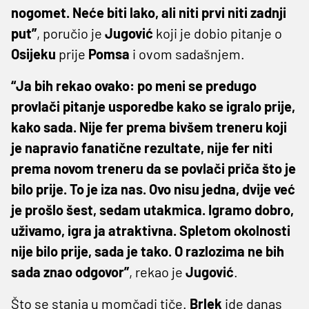
nogomet. Neće biti lako, ali niti prvi niti zadnji
put”
, poručio je
Jugović
koji je dobio pitanje o
Osijeku
prije
Pomsa
i ovom sadašnjem.
“Ja bih rekao ovako: po meni se predugo
provlači pitanje usporedbe kako se igralo prije,
kako sada. Nije fer prema bivšem treneru koji
je napravio fanatične rezultate, nije fer niti
prema novom treneru da se povlači priča što je
bilo prije. To je iza nas. Ovo nisu jedna, dvije već
je prošlo šest, sedam utakmica. Igramo dobro,
uživamo, igra ja atraktivna. Spletom okolnosti
nije bilo prije, sada je tako. O razlozima ne bih
sada znao odgovor”
, rekao je
Jugović
.
Što se stanja u momčadi tiče.
Brlek
ide danas