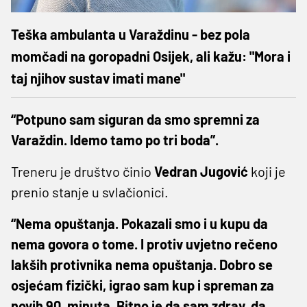
Teška ambulanta u Varaždinu - bez pola
momčadi na goropadni Osijek, ali kažu: "Mora i
taj njihov sustav imati mane"
“Potpuno sam siguran da smo spremni za
Varaždin. Idemo tamo po tri boda”.
Treneru je društvo činio
Vedran
Jugović
koji je
prenio stanje u svlačionici.
“Nema opuštanja. Pokazali smo i u kupu da
nema govora o tome. I protiv uvjetno rečeno
lakših protivnika nema opuštanja. Dobro se
osjećam fizički, igrao sam kup i spreman za
novih 90. minuta. Bitno je da sam zdrav, da