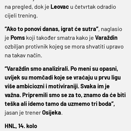
na pregled, dok je
Leovac
u četvrtak odradio
cijeli trening.
“Ako to ponovi danas, igrat će sutra”
, naglasio
je
Poms
koji također smatra kako je
Varaždin
ozbiljan protivnik kojeg se mora shvatiti upravo
na takav način.
“Varaždin smo analizirali. Po meni su opasni,
uvijek su momčadi koje se vraćaju u prvu ligu
više ambiciozni i motiviraniji. Svaka im je
važna. Pripremili smo se za to, znamo da će biti
teška ali idemo tamo da uzmemo tri boda”,
jasan je trener
Osijeka
.
HNL, 14. kolo