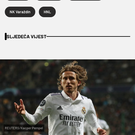
NK Varaždin
HNL
SLJEDEĆA VIJEST
REUTERS/Kacper Pempel