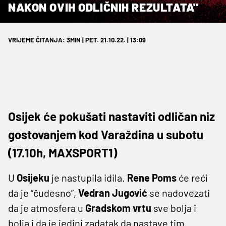
NAKON OVIH ODLIČNIH REZULTATA"
VRIJEME ČITANJA: 3MIN | PET. 21.10.22. | 13:09
Osijek će pokušati nastaviti odličan niz
gostovanjem kod Varaždina u subotu
(17.10h, MAXSPORT1)
U
Osijeku
je nastupila idila.
Rene
Poms
će reći
da je “čudesno”,
Vedran
Jugović
se nadovezati
da je atmosfera u
Gradskom
vrtu
sve bolja i
bolja i da je jedini zadatak da nastave tim