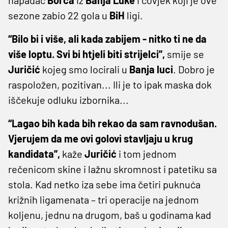
sezone zabio 22 gola u
BiH
ligi.
“Bilo bi i više, ali kada zabijem - nitko ti ne da
više loptu. Svi bi htjeli biti strijelci”,
smije se
Juričić
kojeg smo locirali u
Banja
luci
. Dobro je
raspoložen, pozitivan... Ili je to ipak maska dok
iščekuje odluku izbornika...
“Lagao bih kada bih rekao da sam ravnodušan.
Vjerujem da me ovi golovi stavljaju u krug
kandidata”,
kaže
Juričić
i tom jednom
rečenicom skine i lažnu skromnost i patetiku sa
stola. Kad netko iza sebe ima četiri puknuća
križnih ligamenata – tri operacije na jednom
koljenu, jednu na drugom, baš u godinama kad