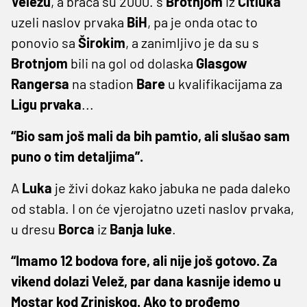
Veležu
, a braća su 2000. s
Brotnjom
iz
Čitluka
uzeli naslov prvaka
BiH
, pa je onda otac to
ponovio sa
Širokim
, a zanimljivo je da su s
Brotnjom
bili na gol od dolaska
Glasgow
Rangersa
na stadion
Bare
u kvalifikacijama za
Ligu
prvaka
...
“Bio sam još mali da bih pamtio, ali slušao sam
puno o tim detaljima”.
A
Luka
je živi dokaz kako jabuka ne pada daleko
od stabla. I on će vjerojatno uzeti naslov prvaka,
u dresu
Borca
iz
Banja
luke
.
“Imamo 12 bodova fore, ali nije još gotovo. Za
vikend dolazi Velež, par dana kasnije idemo u
Mostar kod Zrinjskog. Ako to prođemo