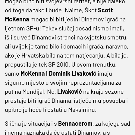
Mogao bi to biti svojevrsni raritet, a nije daleko
od toga da tako i bude. Naime, Škot
Scott
McKenna
mogao bi biti jedini Dinamov igrač na
ljetnom SP-u! Takav slučaj dosad nismo imali,
išli su već Dinamovi stranci na svjetsku smotru,
ali uvijek je tamo bilo i domaćih igrača, naravno,
ako je Hrvatska bila na tom natjecanju. A bila je,
propustila je tek SP 2010. U ovom trenutku,
samo
McKenna i Dominik Livaković
imaju
sigurno mjesto u svojim reprezentacijama za
put na Mundijal. No,
Livaković
na kraju sezone
prestaje biti igrač Dinama, istječe mu posudba i
upitno je hoće li ostati u Maksimiru.
Slična je situacija i s
Bennacerom
, za kojega sad
i nema naznaka da će ostati Dinamov, a s