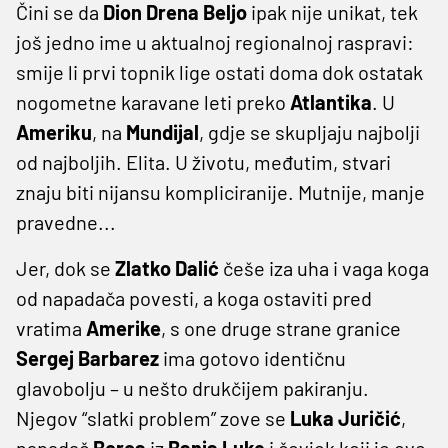
Čini se da
Dion
Drena
Beljo
ipak nije unikat, tek
još jedno ime u aktualnoj regionalnoj raspravi:
smije li prvi topnik lige ostati doma dok ostatak
nogometne karavane leti preko
Atlantika
. U
Ameriku
, na
Mundijal
, gdje se skupljaju najbolji
od najboljih. Elita. U životu, međutim, stvari
znaju biti nijansu kompliciranije. Mutnije, manje
pravedne...
Jer, dok se
Zlatko
Dalić
češe iza uha i vaga koga
od napadača povesti, a koga ostaviti pred
vratima
Amerike
, s one druge strane granice
Sergej
Barbarez
ima gotovo identičnu
glavobolju – u nešto drukčijem pakiranju.
Njegov “slatki problem” zove se
Luka
Juričić
,
napadač
Borca
iz
Banja
Luke
i čovjek koji je ove