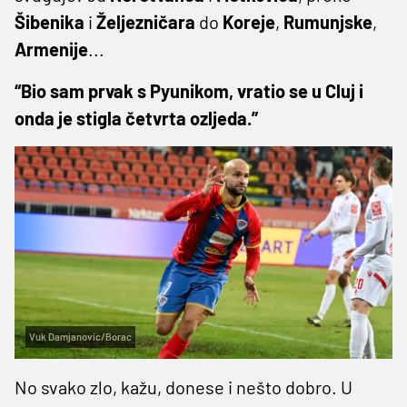
Šibenika
i
Željezničara
do
Koreje
,
Rumunjske
,
Armenije
...
“Bio sam prvak s Pyunikom, vratio se u Cluj i
onda je stigla četvrta ozljeda.”
Vuk Damjanovic/Borac
No svako zlo, kažu, donese i nešto dobro. U