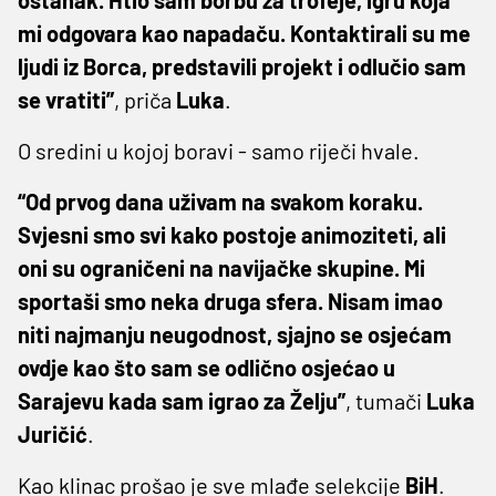
ostanak. Htio sam borbu za trofeje, igru koja
mi odgovara kao napadaču. Kontaktirali su me
ljudi iz Borca, predstavili projekt i odlučio sam
se vratiti”
, priča
Luka
.
O sredini u kojoj boravi - samo riječi hvale.
“Od prvog dana uživam na svakom koraku.
Svjesni smo svi kako postoje animoziteti, ali
oni su ograničeni na navijačke skupine. Mi
sportaši smo neka druga sfera. Nisam imao
niti najmanju neugodnost, sjajno se osjećam
ovdje kao što sam se odlično osjećao u
Sarajevu kada sam igrao za Želju”
, tumači
Luka
Juričić
.
Kao klinac prošao je sve mlađe selekcije
BiH
.