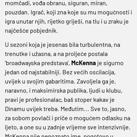
momčadi, vođa obranu, siguran, miran,
pouzdan. Igrač, koji zna koje su mu mogućnosti i
igra unutar njih, rijetko griješi, na tlu i u zraku je
najčešće pobjednik.
U sezoni koja je jesenas bila turbulentna, na
trenutke i užasna, a na proljeće postala
'broadwayska predstava',
McKenna
je sigurno
jedan od najstabilniji. Bez većih oscilacija,
uvijek u svojim gabaritima. Zavoljela ga je,
naravno, i maksimirska publika, ljudi u klubu,
pravi je profesionalac, baš stoper kakav je
Dinamu uvijek treba. Međutim... Sve to, jasno,
za sobom povlači i priče o mogućem odlasku na
ljeto, a one su u zadnje vrijeme sve intenzivnije.
McKenna nije nepoznato ime, pogotovo u