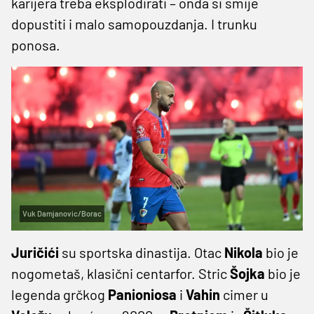
karijera treba eksplodirati – onda si smije
dopustiti i malo samopouzdanja. I trunku
ponosa.
Vuk Damjanovic/Borac
Juričići
su sportska dinastija. Otac
Nikola
bio je
nogometaš, klasični centarfor. Stric
Šojka
bio je
legenda grčkog
Panioniosa
i
Vahin
cimer u