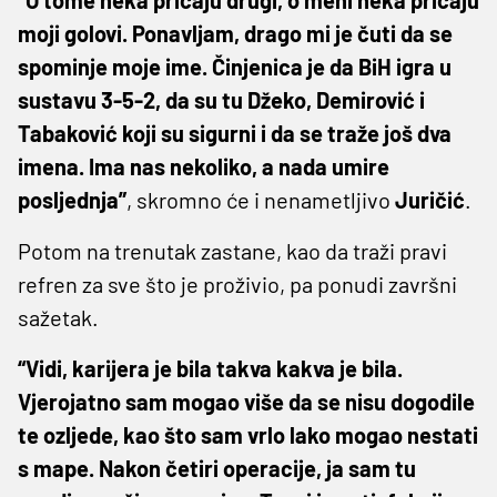
“O tome neka pričaju drugi, o meni neka pričaju
moji golovi. Ponavljam, drago mi je čuti da se
spominje moje ime. Činjenica je da BiH igra u
sustavu 3-5-2, da su tu Džeko, Demirović i
Tabaković koji su sigurni i da se traže još dva
imena. Ima nas nekoliko, a nada umire
posljednja”
, skromno će i nenametljivo
Juričić
.
Potom na trenutak zastane, kao da traži pravi
refren za sve što je proživio, pa ponudi završni
sažetak.
“Vidi, karijera je bila takva kakva je bila.
Vjerojatno sam mogao više da se nisu dogodile
te ozljede, kao što sam vrlo lako mogao nestati
s mape. Nakon četiri operacije, ja sam tu