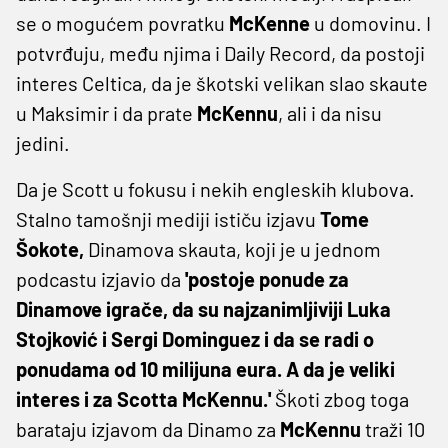
se o mogućem povratku
McKenne
u domovinu. I
potvrđuju, među njima i Daily Record, da postoji
interes Celtica, da je škotski velikan slao skaute
u Maksimir i da prate
McKennu
, ali i da nisu
jedini.
Da je Scott u fokusu i nekih engleskih klubova.
Stalno tamošnji mediji ističu izjavu
Tome
Šokote,
Dinamova skauta, koji je u jednom
podcastu izjavio da
'postoje ponude za
Dinamove igrače, da su najzanimljiviji Luka
Stojković i Sergi Dominguez i da se radi o
ponudama od 10 milijuna eura. A da je veliki
interes i za Scotta McKennu.'
Škoti zbog toga
barataju izjavom da Dinamo za
McKennu
traži 10