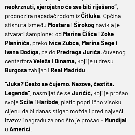
neokrznuti, vjerojatno će sve biti riješeno”
,
prognozira napadač rodom iz
Čitluka
. Općina
stisnuta između
Mostara
i
Širokog
navikla je
stvarati šampione: od
Marina
Čilića
i
Zoke
Planinića
, preko
Ivice
Zubca
,
Marina
Šege
i
Ivana
Dodiga
, pa do
Predraga
Jurića
, čuvenog
centarfora
Veleža
i
Dinama
, koji je u dresu
Burgosa
zabijao i
Real
Madridu
.
“Juka? Često se čujemo. Nazove, čestita.
Legenda”
, nasmijat će se
Juričić
, koji je prošao
svoje
Scile
i
Haribde
, platio poprilično visoku
cijenu da bi danas stigao možda i pred najveći
izazov i nagradu za ono što je prošao –
Mundijal
u
Americi
.