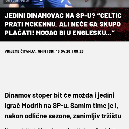
Igor Šoban/Pixsell
JEDINI DINAMOVAC NA SP-U? “CELTIC
PRATI MCKENNU, ALI NEĆE GA SKUPO
PLAĆATI! MOGAO BI U ENGLESKU...“
VRIJEME ČITANJA: 5MIN | SRI. 15.04.26. | 09:28
Dinamov stoper bit će možda i jedini
igrač Modrih na SP-u. Samim time je i,
nakon odlične sezone, zanimljiv tržištu