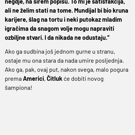
negdje, na širem popisu. To mi je satisfakcija,
ali ne želim stati na tome. Mundijal bi bio kruna
karijere, šlag na tortu i neki putokaz mladim
igračima da snagom volje mogu napraviti
ozbiljne stvari. I da nikada ne odustaju.”
Ako ga sudbina još jednom gurne u stranu,
ostaje mu ona stara da nada umire posljednja.
Ako ga, pak, ovaj put, nakon svega, malo pogura
prema
Americi
,
Čitluk
će dobiti novog
šampiona!