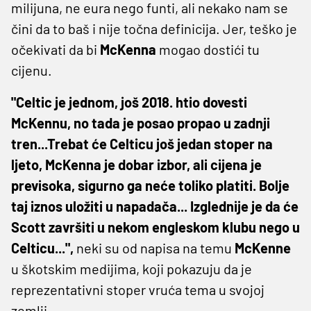
milijuna, ne eura nego funti, ali nekako nam se
čini da to baš i nije točna definicija. Jer, teško je
očekivati da bi
McKenna
mogao dostići tu
cijenu.
"Celtic je jednom, još 2018. htio dovesti
McKennu, no tada je posao propao u zadnji
tren...Trebat će Celticu još jedan stoper na
ljeto, McKenna je dobar izbor, ali cijena je
previsoka, sigurno ga neće toliko platiti. Bolje
taj iznos uložiti u napadača... Izglednije je da će
Scott završiti u nekom engleskom klubu nego u
Celticu...",
neki su od napisa na temu
McKenne
u škotskim medijima, koji pokazuju da je
reprezentativni stoper vruća tema u svojoj
zemlji.