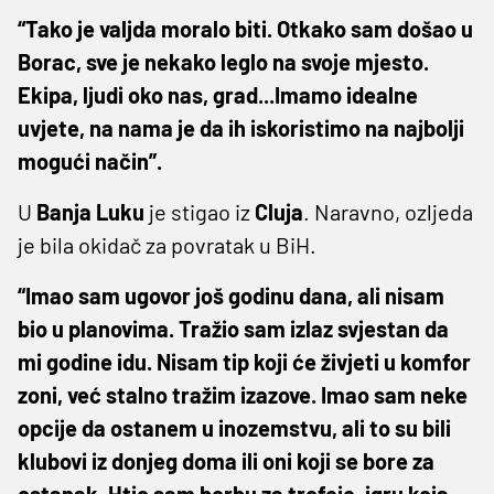
“Tako je valjda moralo biti. Otkako sam došao u
Borac, sve je nekako leglo na svoje mjesto.
Ekipa, ljudi oko nas, grad...Imamo idealne
uvjete, na nama je da ih iskoristimo na najbolji
mogući način”.
U
Banja
Luku
je stigao iz
Cluja
. Naravno, ozljeda
je bila okidač za povratak u BiH.
“Imao sam ugovor još godinu dana, ali nisam
bio u planovima. Tražio sam izlaz svjestan da
mi godine idu. Nisam tip koji će živjeti u komfor
zoni, već stalno tražim izazove. Imao sam neke
opcije da ostanem u inozemstvu, ali to su bili
klubovi iz donjeg doma ili oni koji se bore za