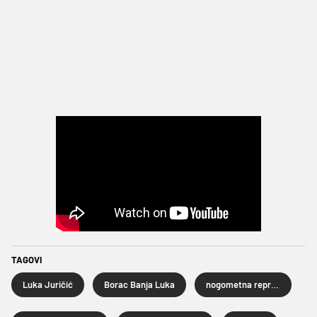
TAGOVI
Luka Juričić
Borac Banja Luka
nogometna reprezentacija Bosne i Hercegovine