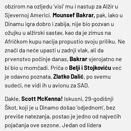
obzirom na ozljedu 'visi' mu i nastup za Alžir u
Sjevernoj Americi.
Mounsef Bakrar,
pak, iako u
Dinamu igra dobro i zabija, nije bio pozvan u
ožujku u alžirski sastav, kao da je zimus na
Afričkom kupu nacija propustio svoju priliku. Ne
znači da neće upasti u zadnji vlak, ali da
prvenstvo počinje danas,
Bakrar
vjerojatno ne
bi bio u momčadi. Priča o
Belji i Stojkoviću
već
je odavno poznata,
Zlatko Dalić
, po svemu
sudeći, ne vidi ih u avionu za SAD.
Dakle,
Scott McKenna!
Iskusni, 29-godišnji
Škot, koji je u Dinamo došao 'odjednom', bez
previše natezanja, postao je jedno od najvećih
pojačanja ove sezone. Jedan od lidera