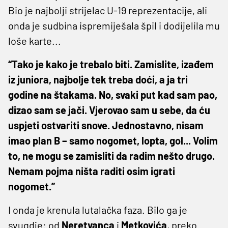
Bio je najbolji strijelac U-19 reprezentacije, ali
onda je sudbina ispremiješala špil i dodijelila mu
loše karte...
“Tako je kako je trebalo biti. Zamislite, izađem
iz juniora, najbolje tek treba doći, a ja tri
godine na štakama. No, svaki put kad sam pao,
dizao sam se jači. Vjerovao sam u sebe, da ću
uspjeti ostvariti snove. Jednostavno, nisam
imao plan B – samo nogomet, lopta, gol... Volim
to, ne mogu se zamisliti da radim nešto drugo.
Nemam pojma ništa raditi osim igrati
nogomet.”
I onda je krenula lutalačka faza. Bilo ga je
svugdje: od
Neretvanca
i
Metkovića
, preko