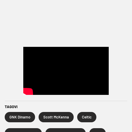
TAGOVI
GNK Dinamo
Scott McKenna
Celtic