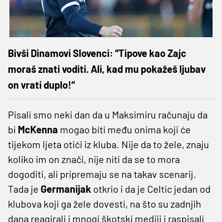
Bivši Dinamovi Slovenci: “Tipove kao Zajc
moraš znati voditi. Ali, kad mu pokažeš ljubav
on vrati duplo!“
Pisali smo neki dan da u Maksimiru računaju da
bi
McKenna
mogao biti među onima koji će
tijekom ljeta otići iz kluba. Nije da to žele, znaju
koliko im on znači, nije niti da se to mora
dogoditi, ali pripremaju se na takav scenarij.
Tada je
Germanijak
otkrio i da je Celtic jedan od
klubova koji ga žele dovesti, na što su zadnjih
dana reagirali i mnogi škotski mediji i raspisali