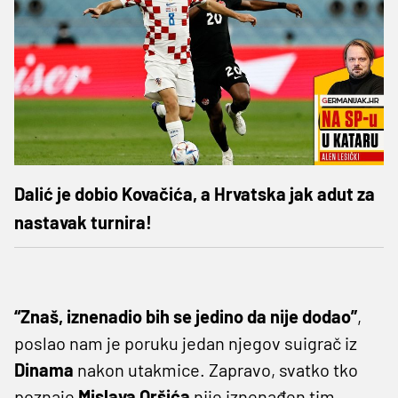
Dalić je dobio Kovačića, a Hrvatska jak adut za
nastavak turnira!
“Znaš, iznenadio bih se jedino da nije dodao”
,
poslao nam je poruku jedan njegov suigrač iz
Dinama
nakon utakmice. Zapravo, svatko tko
poznaje
Mislava
Oršića
nije iznenađen tim