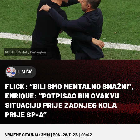
REUTERS/Molly Darlington
I. SUČIĆ
FLICK: “BILI SMO MENTALNO SNAŽNI”,
ENRIQUE: “POTPISAO BIH OVAKVU
SITUACIJU PRIJE ZADNJEG KOLA
PRIJE SP-A”
VRIJEME ČITANJA: 3MIN | PON. 28.11.22. | 09:42