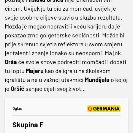
činom. Uvijek je tu bio za momčad, uvijek je
svoje osobne ciljeve stavio u službu rezultata.
Možda je mogao napraviti i veću karijeru da je
pokazao zrno golgeterske sebičnosti. Možda bi
prije skrenuo svjetla reflektora u svom smjeru
jer talent i znanje ionako su neosporni. Ma jok.
Orša
će svoje snove podrediti momčadi i dodati
tu loptu
Majeru
kao da igraju na školskom
igralištu a ne u važnoj utakmici
Mundijala
o kojoj
je
Oršić
sanjao cijeli svoj život…
Oglas
Skupina F