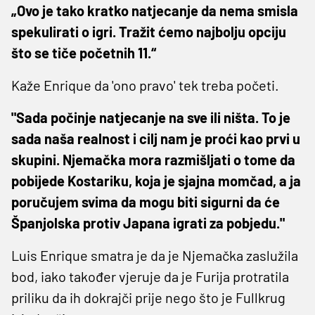
„Ovo je tako kratko natjecanje da nema smisla
spekulirati o igri. Tražit ćemo najbolju opciju
što se tiče početnih 11.“
Kaže Enrique da 'ono pravo' tek treba početi.
"Sada počinje natjecanje na sve ili ništa. To je
sada naša realnost i cilj nam je proći kao prvi u
skupini. Njemačka mora razmišljati o tome da
pobijede Kostariku, koja je sjajna momčad, a ja
poručujem svima da mogu biti sigurni da će
Španjolska protiv Japana igrati za pobjedu."
Luis Enrique smatra je da je Njemačka zaslužila
bod, iako također vjeruje da je Furija protratila
priliku da ih dokrajči prije nego što je Fullkrug