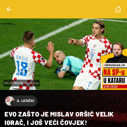
REUTERS/Marko Djurica
A. LESIČKI
EVO ZAŠTO JE MISLAV ORŠIĆ VELIK
IGRAČ, I JOŠ VEĆI ČOVJEK!