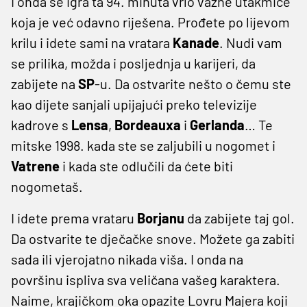
I onda se igra ta 94. minuta vrlo važne utakmice
koja je već odavno riješena. Prođete po lijevom
krilu i idete sami na vratara
Kanade
. Nudi vam
se prilika, možda i posljednja u karijeri, da
zabijete na
SP
-u. Da ostvarite nešto o čemu ste
kao dijete sanjali upijajući preko televizije
kadrove s
Lensa
,
Bordeauxa
i
Gerlanda
… Te
mitske 1998. kada ste se zaljubili u nogomet i
Vatrene
i kada ste odlučili da ćete biti
nogometaš.
I idete prema vrataru
Borjanu
da zabijete taj gol.
Da ostvarite te dječačke snove. Možete ga zabiti
sada ili vjerojatno nikada viša. I onda na
površinu ispliva sva veličana vašeg karaktera.
Naime, krajičkom oka opazite Lovru Majera koji