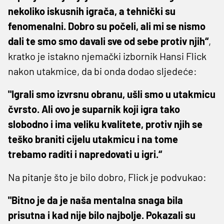
nekoliko iskusnih igrača, a tehnički su
fenomenalni. Dobro su počeli, ali mi se nismo
dali te smo smo davali sve od sebe protiv njih“
,
kratko je istakno njemački izbornik Hansi Flick
nakon utakmice, da bi onda dodao sljedeće:
"Igrali smo izvrsnu obranu, ušli smo u utakmicu
čvrsto. Ali ovo je suparnik koji igra tako
slobodno i ima veliku kvalitete, protiv njih se
teško braniti cijelu utakmicu i na tome
trebamo raditi i napredovati u igri.“
Na pitanje što je bilo dobro, Flick je podvukao:
"Bitno je da je naša mentalna snaga bila
prisutna i kad nije bilo najbolje. Pokazali su