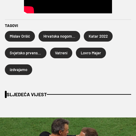
TAGOVI
Mislav Oršić
Hrvatska nogometna reprezentacija
Katar 2022
Svjetsko prvenstvo u nogometu Katar 2022.
Vatreni
Lovro Majer
izdvajamo
SLJEDEĆA VIJEST