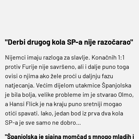
"Derbi drugog kola SP-a nije razočarao"
Nijemci imaju razloga za slavlje. Konačnih 1:1
protiv Furije nije savršeno, ali i dalje puno toga
ovisi o njima ako žele proći u daljnju fazu
natjecanja. Većim dijelom utakmice Španjolska
je bila bolja, velike probleme im je stvarao Olmo,
a Hansi Flick je na kraju puno sretniji mogao
otići spavati. Iako, jedan bod iz prva dva kola
SP-a je sve samo ne dobro…
"Španjolska je sjajna momčad s mnogo mladih i