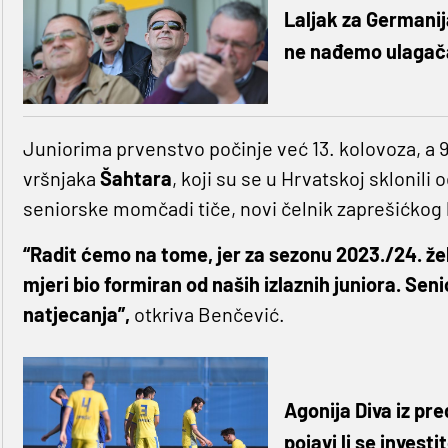
Laljak za Germanija
ne nađemo ulagača,
Juniorima prvenstvo počinje već 13. kolovoza, a 9.
vršnjaka
Šahtara
, koji su se u Hrvatskoj sklonili 
seniorske momčadi tiče, novi čelnik zaprešićkog 
“Radit ćemo na tome, jer za sezonu 2023./24. žel
mjeri bio formiran od naših izlaznih juniora. Sen
natjecanja”,
otkriva Benčević.
Agonija Diva iz pr
pojavi li se invest