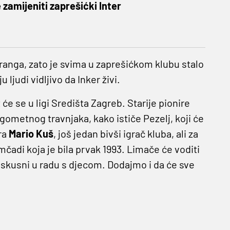
 zamijeniti zaprešićki Inter
g ranga, zato je svima u zaprešićkom klubu stalo
ljudi vidljivo da Inker živi.
t će se u ligi Središta Zagreb. Starije pionire
gometnog travnjaka, kako ističe Pezelj, koji će
ira
Mario Kuš
, još jedan bivši igrač kluba, ali za
mčadi koja je bila prvak 1993. Limače će voditi
 iskusni u radu s djecom. Dodajmo i da će sve