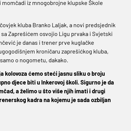
ati momčadi iz mnogobrojne klupske Škole
 čovjek kluba Branko Laljak, a novi predsjednik
e sa Zaprešićem osvojio Ligu prvaka i Svjetski
nčević je danas i trener prve kuglačke
ugogodišnjem kroničaru zaprešićkog kluba,
o samo o nogometu, dakako.
ja kolovoza ćemo steći jasnu sliku o broju
no djece biti u Inkerovoj školi. Sigurno je da
ad, a želimo u što više njih imati i drugi
trenerskog kadra na kojemu je sada ozbiljan