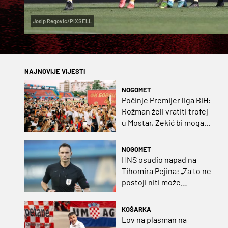
Josip Regovic/PIXSELL
NAJNOVIJE VIJESTI
NOGOMET
Počinje Premijer liga BiH:
Rožman želi vratiti trofej
u Mostar, Zekić bi mogao
biti iznenađenje
NOGOMET
HNS osudio napad na
Tihomira Pejina: „Za to ne
postoji niti može
postojati opravdanje”
KOŠARKA
Lov na plasman na