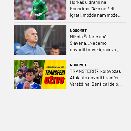
Horkaš u drami na
Kanarima: “Ako ne želi
igrati, možda nam može
pomoći obilježavati teren
ili postavljati mreže”
NOGOMET
Nikola Šafarić uoči
Slavena: „Nećemo
dovoditi nove igrače, a o
prodaji ćemo razmisliti
ako dođe ponuda”
NOGOMET
TRANSFERI (7. kolovoza):
Atalanta dovodi braniča
Varaždina, Benfica ide po
Šutala