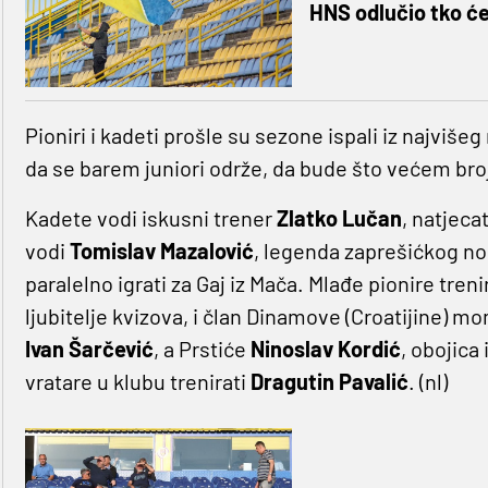
HNS odlučio tko će
Pioniri i kadeti prošle su sezone ispali iz najviše
da se barem juniori održe, da bude što većem broju 
Kadete vodi iskusni trener
Zlatko Lučan
, natjeca
vodi
Tomislav Mazalović
, legenda zaprešićkog no
paralelno igrati za Gaj iz Mača. Mlađe pionire tren
ljubitelje kvizova, i član Dinamove (Croatijine) mo
Ivan Šarčević
, a Prstiće
Ninoslav Kordić
, obojica
vratare u klubu trenirati
Dragutin Pavalić
. (nl)