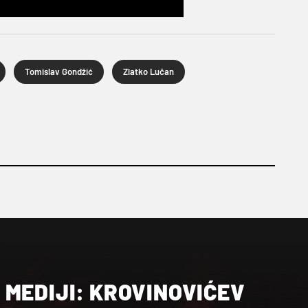
Tomislav Gondžić
Zlatko Lučan
MEDIJI: KROVINOVIĆEV