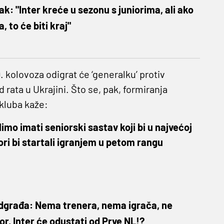
k: "Inter kreće u sezonu s juniorima, ali ako
 to će biti kraj"
 kolovoza odigrat će ‘generalku’ protiv
od rata u Ukrajini. Što se, pak, formiranja
kluba kaže:
imo imati seniorski sastav koji bi u najvećoj
iori bi startali igranjem u petom rangu
edgrađa: Nema trenera, nema igrača, ne
itor, Inter će odustati od Prve NL!?