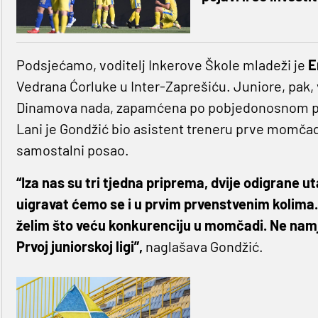
Podsjećamo, voditelj Inkerove Škole mladeži je
E
Vedrana Ćorluke u Inter-Zaprešiću. Juniore, pak,
Dinamova nada, zapamćena po pobjedonosnom po
Lani je Gondžić bio asistent treneru prve momčadi
samostalni posao.
“Iza nas su tri tjedna priprema, dvije odigrane u
uigravat ćemo se i u prvim prvenstvenim kolima
želim što veću konkurenciju u momčadi. Ne nam
Prvoj juniorskoj ligi”,
naglašava Gondžić.