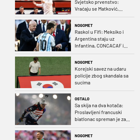
Svjetsko prvenstvo:
Vraćaju se Matković,
Nakić i Drežnjak
NOGOMET
Raskol u Fifi: Meksiko i
Argentina staju uz
Infantina, CONCACAF i
CONMEBOL više nisu
čvrsti
NOGOMET
Korejski savez na udaru
policije zbog skandala sa
sucima
OSTALO
Sa skija na dva kotača:
Proslavljeni francuski
biatlonac spreman je za
debi u profesionalnom
biciklizmu
NOGOMET