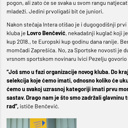
pogon, ali zato će se svaka u svom rangu natjec
mladeži. Jedini prvoligaši bit će juniori.
Nakon stečaja Intera otišao je i dugogodišnji prvi
kluba je
Lovro Benčević
, nekadašnji kuglač koji j
kup 2018., te Europski kup godinu dana ranije. Be
momčadi Zaprešića. No, za Sportske novosti je d
vrsnom sportskom novinaru Ivici Pezelju govori
“Još smo u fazi organizacije novog kluba. Do kra
selekcija koje ćemo imati, odnosno koliko će ukup
ćemo u svakoj uzrasnoj kategoriji imati prvu momč
sastav. Drago nam je što smo zadržali glavninu 
rad”,
ističe Benčević.